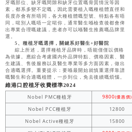
牙嘅部位、缺牙嘅間隙和缺牙位置嘅骨質情況等因
素，都系多變不定嘅，因此需要植入嘅種植體直徑和
長度亦會有所唔同，各大種植體嘅型號、特點各有唔
同，啱別人嘅唔一定啱你，通常醫生喺檢查後都會俾
出專業合理嘅建議，患者亦可以喺醫生推薦嘅品牌里
選。
5、種植牙嘅選擇，關鍵系好醫生+好醫院
綜上所述，選擇種植牙品牌時，唔能僅僅以價格
為依據。應綜合考慮國內外品牌特點、價格因素、醫
生建議、售後服務以及醫生專業等多方面因素，做出
合適嘅選擇。重要提示：要喺最開始就慎重選擇靠譜
嘅醫生和合適嘅植體，一步到位，免去後續嘅煩惱。
維港口腔植牙收費標準2024
9800
Nobel PMC種植牙
(優惠價)
Nobel PCC種植牙
12800
Nobel Active種植牙
15800