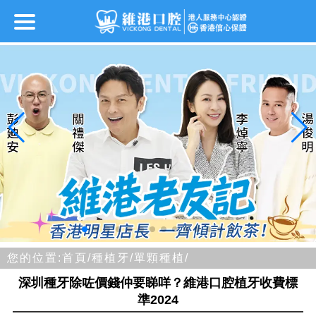
您的位置:
首頁/
種植牙/
單顆種植/
深圳種牙除咗價錢仲要睇咩？維港口腔植牙收費標
準2024