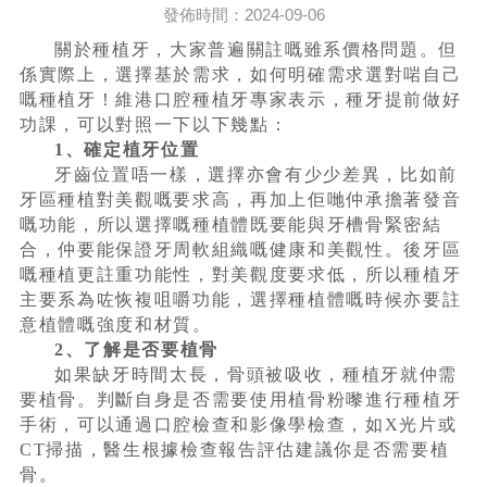
發佈時間：2024-09-06
關於種植牙，大家普遍關註嘅雖系價格問題。但
係實際上，選擇基於需求，如何明確需求選對啱自己
嘅種植牙！維港口腔種植牙專家表示，種牙提前做好
功課，可以對照一下以下幾點：
1、確定植牙位置
牙齒位置唔一樣，選擇亦會有少少差異，比如前
牙區種植對美觀嘅要求高，再加上佢哋仲承擔著發音
嘅功能，所以選擇嘅種植體既要能與牙槽骨緊密結
合，仲要能保證牙周軟組織嘅健康和美觀性。後牙區
嘅種植更註重功能性，對美觀度要求低，所以種植牙
主要系為咗恢複咀嚼功能，選擇種植體嘅時候亦要註
意植體嘅強度和材質。
2、了解是否要植骨
如果缺牙時間太長，骨頭被吸收，種植牙就仲需
要植骨。判斷自身是否需要使用植骨粉嚟進行種植牙
手術，可以通過口腔檢查和影像學檢查，如X光片或
CT掃描，醫生根據檢查報告評估建議你是否需要植
骨。