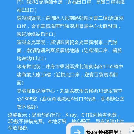
門）深港1號地鋪全層（近福田口岸、皇崗口岸地鐵
站E出口）
羅湖國貿院：羅湖區人民南路熙龍大廈二樓(近羅湖
口岸，金光華廣場西門和深圳發展中心大廈對面，
國貿地鐵站E出口）
羅湖金光華院：羅湖區國貿金光華廣場東二門對
面，南湖路凱利商業廣場地鋪（近羅湖口岸、國貿
地鐵站B出口）
珠海拱北院：珠海市香洲區拱北迎賓南路1155號中
建商業大廈15樓（近拱北口岸，迎賓百貨廣場對
面）
香港服務保障中心：九龍荔枝角長裕街11號定豐中
心1306室（荔枝角地鐵站A出口3分鐘，香港辦公室
暫不應診）
溫馨提示：提前預約登記，X-ray、CT院內檢查免費，
3D數字掃描免費。本地牙醫，放心睇牙。另有速遞代收
存放服務。
拎400蚊優惠券！