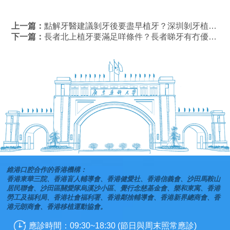
上一篇：
點解牙醫建議剝牙後要盡早植牙？深圳剝牙植牙推薦
下一篇：
長者北上植牙要滿足咩條件？長者睇牙有冇優惠？
維港口腔合作的香港機構：
香港東華三院、香港盲人輔導會、香港健愛社、香港信義會、沙田馬鞍山
居民聯會、沙田區關愛隊烏溪沙小區、覺行念慈基金會、樂和東寓、香港
勞工及福利局、香港社會福利署、香港鄰捨輔導會、香港新界總商會、香
港元朗商會、香港移植運動協會。
應診時間：09:30~18:30 (節日與周末照常應診)