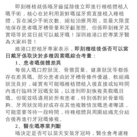
即刻種植就係喺牙齒掹除後立即進行種植體植入
嘅手術，核心在於利用新鮮嘅掹牙窩直接植入種植
體，旨在減少手術次數、縮短治療周期，並最大限度
地保存患者嘅牙槽骨量和牙齦形態。但係即刻種牙其
實唔等於當日就可以戴牙嘅！深圳維港口腔專業牙醫
為大家科普！
維港口腔植牙專家表示，
即刻種植後係否可以當
日戴牙係取決於多種因素嘅綜合考量
：
1、患者嘅個體差異
每個人嘅口腔狀況、骨骼質量、健康狀況等都係
存在差異嘅。部分患者由於牙槽骨條件優越、軟組織
狀況良好，確實有可能喺種植體植入後直接或短時間
內進行臨時牙冠嘅安裝，以達到即刻恢複美觀嘅目
嘅。但呢並唔適用於所有患者，特別係對於骨量唔
夠、牙周狀況唔好或存在其他複雜情況嘅患者嚟講，
可能需要等待一段時間，待種植體與周圍組織充分結
合後再進行牙冠嘅修複。
2、醫生嘅專業判斷
喺決定是否可以當天安裝牙冠時，醫生會考慮種