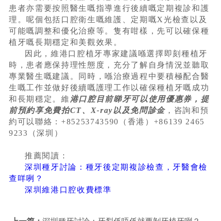
患者亦需要按照醫生嘅指導進行後續嘅定期複診和護
理。呢個包括口腔衛生嘅維護、定期嘅X光檢查以及
可能嘅調整和優化治療等。隻有咁樣，先可以確保種
植牙嘅長期穩定和美觀效果。
因此，維港口腔植牙專家建議喺選擇即刻種植牙
時，患者應保持理性態度，充分了解自身情況並聽取
專業醫生嘅建議。同時，喺治療過程中要積極配合醫
生嘅工作並做好後續嘅護理工作以確保種植牙嘅成功
和長期穩定。維
港口腔目前睇牙可以使用優惠券，提
前預約享免費拍CT、X-ray以及免問診金
，咨詢和預
約可以聯絡：+85253743590（香港）+86139 2465
9233（深圳）
推薦閱讀：
深圳種牙討論：種牙後定期複診檢查，牙醫會檢
查咩咧？
深圳維港口腔收費標準