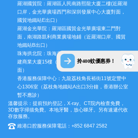
羅湖國貿院：羅湖區人民南路熙龍大廈二樓(近羅湖
口岸，金光華廣場西門和深圳發展中心大廈對面，
國貿地鐵站E出口）
羅湖金光華院：羅湖區國貿金光華廣場東二門對
面，南湖路凱利商業廣場地鋪（近羅湖口岸、國貿
地鐵站B出口）
珠海拱北院：珠海市香洲區拱北迎賓南路1155號中
拎400蚊優惠券！
建商業大廈15樓（近拱北口岸，迎賓百貨廣場對
面）
香港服務保障中心：九龍荔枝角長裕街11號定豐中
心1306室（荔枝角地鐵站A出口3分鐘，香港辦公室
暫不應診）
溫馨提示：提前預約登記，X-ray、CT院內檢查免費，
3D數字掃描免費。本地牙醫，放心睇牙。另有速遞代收
存放服務。
維港口腔服務保障電話：+852 6847 2582