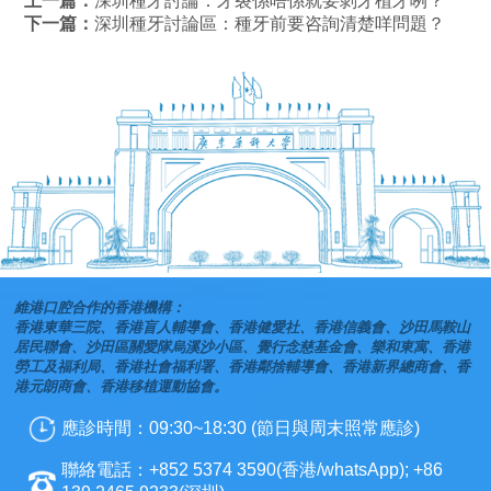
上一篇：
深圳種牙討論：牙裂係唔係就要剝牙植牙咧？
下一篇：
深圳種牙討論區：種牙前要咨詢清楚咩問題？
維港口腔合作的香港機構：
香港東華三院、香港盲人輔導會、香港健愛社、香港信義會、沙田馬鞍山
居民聯會、沙田區關愛隊烏溪沙小區、覺行念慈基金會、樂和東寓、香港
勞工及福利局、香港社會福利署、香港鄰捨輔導會、香港新界總商會、香
港元朗商會、香港移植運動協會。
應診時間：09:30~18:30 (節日與周末照常應診)
聯絡電話：+852 5374 3590(香港/whatsApp); +86