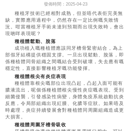
發佈時間：2025-04-23
種植牙技術已經相對成熟，但並唔代表佢完美無
缺，實際應用過程中，仍然存在一定比例嘅失敗情
況。咁當種植牙手術未達到預期而出現失敗時，會出
現啲咩表現呢？
種植體鬆動、脫落
成功植入嘅種植體應該同牙槽骨緊密結合，為上
部假牙結構提供穩固支撐。一旦出現鬆動、脫落，即
係種植體同骨組織之間嘅結合受到破壞，失去應有嘅
穩定性，直接影響種植牙嘅功能發揮。
種植體根尖有炎症表現
種植體靠根尖嘅部位出現凸起，凸起入面可能有
膿液流出，呢個係種植體根尖慢性炎症嘅表現。受到
細菌侵襲，引發感染性病變，身體免疫系統啟動抗炎
反應，令局部組織出現紅腫、化膿等症狀。如果唔及
時處理，炎症持續發展會對種植體同周圍組織造成更
大損害。
種植體周圍牙槽骨吸收