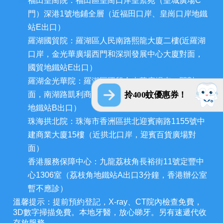
福田皇崗院：福田區皇崗口岸皇禦苑（皇城廣場C
門）深港1號地鋪全層（近福田口岸、皇崗口岸地鐵
站E出口）
羅湖國貿院：羅湖區人民南路熙龍大廈二樓(近羅湖
口岸，金光華廣場西門和深圳發展中心大廈對面，
國貿地鐵站E出口）
羅湖金光華院：羅湖區國貿金光華廣場東二門對
面，南湖路凱利商業廣場地鋪（近羅湖口岸、國貿
拎400蚊優惠券！
地鐵站B出口）
珠海拱北院：珠海市香洲區拱北迎賓南路1155號中
建商業大廈15樓（近拱北口岸，迎賓百貨廣場對
面）
香港服務保障中心：九龍荔枝角長裕街11號定豐中
心1306室（荔枝角地鐵站A出口3分鐘，香港辦公室
暫不應診）
溫馨提示：提前預約登記，X-ray、CT院內檢查免費，
3D數字掃描免費。本地牙醫，放心睇牙。另有速遞代收
存放服務。