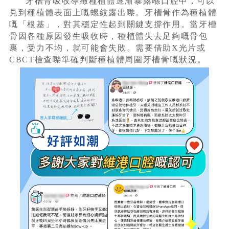
牙槽骨吸收導緻種植體逐漸暴露喺口腔中，可以
見到種植體表面上嘅螺紋露出嚟。牙槽骨作為種植體
嘅「根基」，對其穩定性起到關鍵支撐作用。當牙槽
骨因各種原因發生吸收時，種植體失去足夠嘅骨包
裹，受力不均，就可能會失敗。需要借助X光片或
CBCT檢查嚟準確判斷種植體周圍牙槽骨嘅狀況。