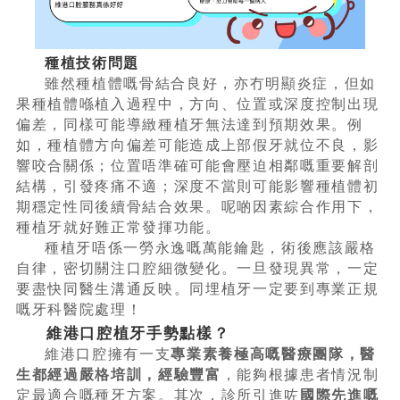
種植技術問題
雖然種植體嘅骨結合良好，亦冇明顯炎症，但如
果種植體喺植入過程中，方向、位置或深度控制出現
偏差，同樣可能導緻種植牙無法達到預期效果。例
如，種植體方向偏差可能造成上部假牙就位不良，影
響咬合關係；位置唔準確可能會壓迫相鄰嘅重要解剖
結構，引發疼痛不適；深度不當則可能影響種植體初
期穩定性同後續骨結合效果。呢啲因素綜合作用下，
種植牙就好難正常發揮功能。
種植牙唔係一勞永逸嘅萬能鑰匙，術後應該嚴格
自律，密切關注口腔細微變化。一旦發現異常，一定
要盡快同醫生溝通反映。同埋植牙一定要到專業正規
嘅牙科醫院處理！
維港口腔植牙手勢點樣？
維港口腔擁有一支
專業素養極高嘅醫療團隊，醫
生都經過嚴格培訓，經驗豐富
，能夠根據患者情況制
定最適合嘅種牙方案。其次，診所引進咗
國際先進嘅