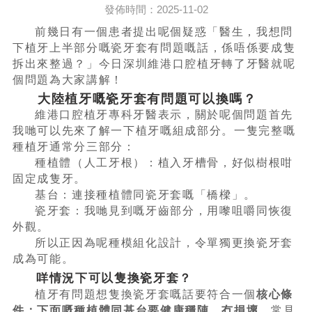
發佈時間：2025-11-02
前幾日有一個患者提出呢個疑惑「醫生，我想問
下植牙上半部分嘅瓷牙套有問題嘅話，係唔係要成隻
拆出來整過？」今日深圳維港口腔植牙轉了牙醫就呢
個問題為大家講解！
大陸植牙嘅瓷牙套有問題可以換嗎？
維港口腔植牙專科牙醫表示，關於呢個問題首先
我哋可以先來了解一下植牙嘅組成部分。一隻完整嘅
種植牙通常分三部分：
種植體（人工牙根）：植入牙槽骨，好似樹根咁
固定成隻牙。
基台：連接種植體同瓷牙套嘅「橋樑」。
瓷牙套：我哋見到嘅牙齒部分，用嚟咀嚼同恢復
外觀。
所以正因為呢種模組化設計，令單獨更換瓷牙套
成為可能。
咩情況下可以隻換瓷牙套？
植牙有問題想隻換瓷牙套嘅話要符合一個
核心條
件：下面嘅種植體同基台要健康穩陣，冇損壞
。常見