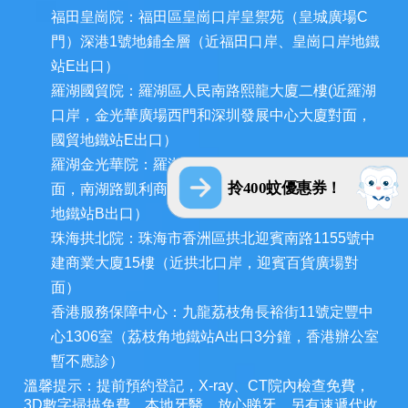
福田皇崗院：福田區皇崗口岸皇禦苑（皇城廣場C
門）深港1號地鋪全層（近福田口岸、皇崗口岸地鐵
站E出口）
羅湖國貿院：羅湖區人民南路熙龍大廈二樓(近羅湖
口岸，金光華廣場西門和深圳發展中心大廈對面，
國貿地鐵站E出口）
羅湖金光華院：羅湖區國貿金光華廣場東二門對
拎400蚊優惠券！
面，南湖路凱利商業廣場地鋪（近羅湖口岸、國貿
地鐵站B出口）
珠海拱北院：珠海市香洲區拱北迎賓南路1155號中
建商業大廈15樓（近拱北口岸，迎賓百貨廣場對
面）
香港服務保障中心：九龍荔枝角長裕街11號定豐中
心1306室（荔枝角地鐵站A出口3分鐘，香港辦公室
暫不應診）
溫馨提示：提前預約登記，X-ray、CT院內檢查免費，
3D數字掃描免費。本地牙醫，放心睇牙。另有速遞代收