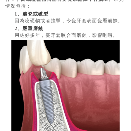
情況包括：
1、崩瓷或破裂
因為咬硬物或者撞擊，令瓷牙套表面瓷層崩缺。
2、嚴重磨蝕
用咗好多年，瓷牙套咬合面磨蝕，影響咀嚼。