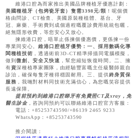
維港口腔為而家推出美國品牌種植牙優惠計劃：
美國種植牙（包烤瓷牙套）隻需3398元/顆
！呢個價
格由問診、CT檢查、美國原裝種植體、基台、牙
冠、麻藥、手術費到成個過程嘅覆診費用統統包曬，
絕無隱形收費，等您安心又放心。
揀維港口腔，唔單止係揀個優惠價，更係揀一份
專業同安心。
維港口腔植牙優勢：一、採用數碼化導
闆種植技術
，透過術前3D-CT精準掃描同電腦模擬，
做到
微創、安全又快速
，幫您縮短恢復時間。二、擁
有
資
深種植專家團隊，由經驗豐富嘅主任級醫師親自
診治，確保每隻牙種得穩固耐用。三、提供
終身質保
服務
，我哋對材料同技術充滿信心，為您嘅笑容提供
長遠保障。
提前預約到維港口腔睇牙有免費照CT及xray，免
醫生診金
，咨詢同預約可以聯絡維港口腔官方客服：
電話：+85253743590/+86139 2465 9233
WhatsApp：+85253743590
推介閱讀：