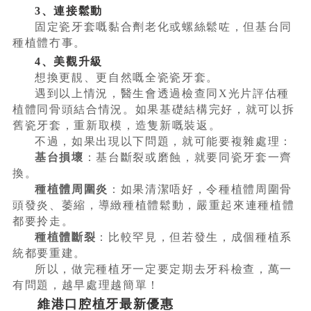
3、連接鬆動
固定瓷牙套嘅黏合劑老化或螺絲鬆咗，但基台同
種植體冇事。
4、美觀升級
想換更靚、更自然嘅全瓷瓷牙套。
遇到以上情況，醫生會透過檢查同X光片評估種
植體同骨頭結合情況。如果基礎結構完好，就可以拆
舊瓷牙套，重新取模，造隻新嘅裝返。
不過，如果出現以下問題，就可能要複雜處理：
基台損壞
：基台斷裂或磨蝕，就要同瓷牙套一齊
換。
種植體周圍炎
：如果清潔唔好，令種植體周圍骨
頭發炎、萎縮，導緻種植體鬆動，嚴重起來連種植體
都要拎走。
種植體斷裂
：比較罕見，但若發生，成個種植系
統都要重建。
所以，做完種植牙一定要定期去牙科檢查，萬一
有問題，越早處理越簡單！
維港口腔植牙最新優惠