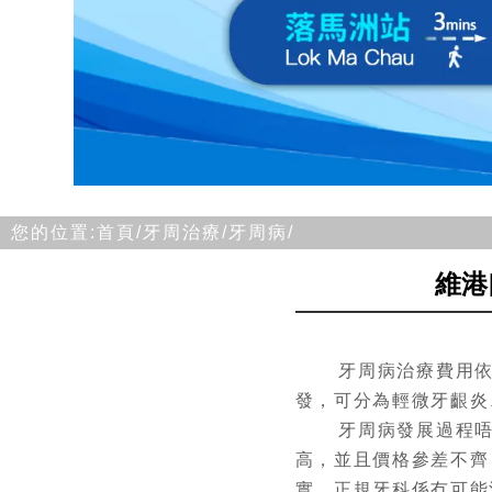
您的位置:
首頁/
牙周治療/
牙周病/
維港
牙周病治療費用依標
發，可分為輕微牙齦炎
牙周病發展過程唔容
高，並且價格參差不齊
實，正規牙科係冇可能