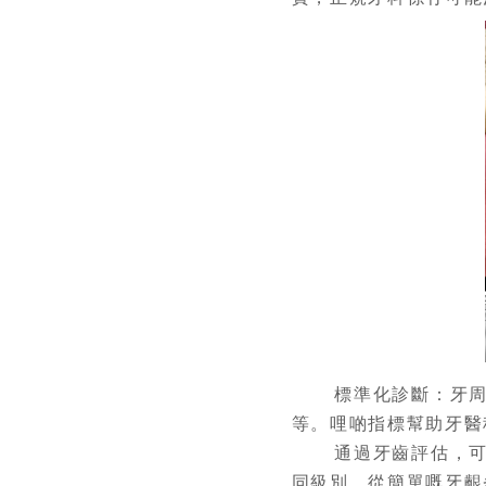
標準化診斷：牙周病
等。哩啲指標幫助牙醫
通過牙齒評估，可瞭
同級別。從簡單嘅牙齦