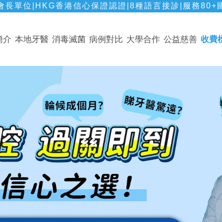
長單位|HKG香港信心保證認證|8種語言接診|服務80+
簡介
本地牙醫
消毒滅菌
病例對比
大學合作
公益慈善
收費