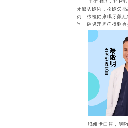
手術治療，適合較為
牙齦切除術，移除受感
術，移植健康嘅牙齦組
詢，確保牙周病得到有
喺維港口腔，我啲提