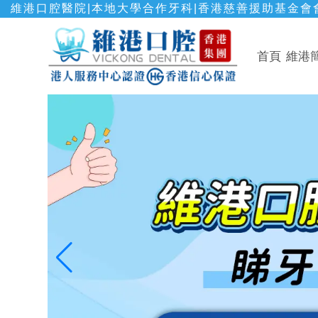
維港口腔醫院|本地大學合作牙科|香港慈善援助基金會會
首頁
維港