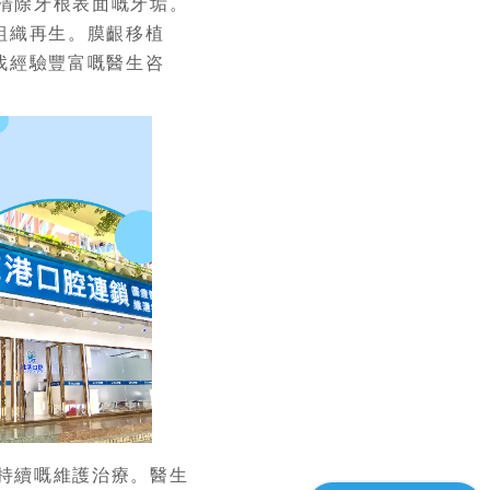
清除牙根表面嘅牙垢。
組織再生。膜齦移植
找經驗豐富嘅醫生咨
持續嘅維護治療。醫生