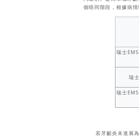
個唔同階段，根據病情
瑞士E
瑞
瑞士E
若牙齦炎未進展為牙