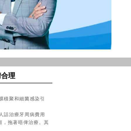
情合理
膜積聚和細菌感染引
人話治療牙周病費用
顯，拖著唔俾治療。其
。