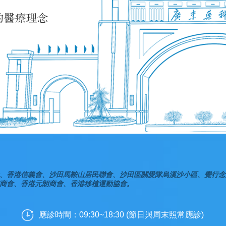
、香港信義會、沙田馬鞍山居民聯會、沙田區關愛隊烏溪沙小區、覺行念
商會、香港元朗商會、香港移植運動協會。
應診時間：09:30~18:30 (節日與周末照常應診)