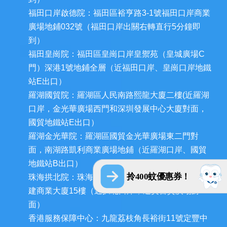
福田口岸啟德院：福田區裕亨路3-1號福田口岸商業
廣場地鋪032號（福田口岸出關右轉直行5分鐘即
到）
福田皇崗院：福田區皇崗口岸皇禦苑（皇城廣場C
門）深港1號地鋪全層（近福田口岸、皇崗口岸地鐵
站E出口）
羅湖國貿院：羅湖區人民南路熙龍大廈二樓(近羅湖
口岸，金光華廣場西門和深圳發展中心大廈對面，
國貿地鐵站E出口）
羅湖金光華院：羅湖區國貿金光華廣場東二門對
面，南湖路凱利商業廣場地鋪（近羅湖口岸、國貿
地鐵站B出口）
拎400蚊優惠券！
珠海拱北院：珠海市香洲區拱北迎賓南路1155號中
建商業大廈15樓（近拱北口岸，迎賓百貨廣場對
面）
香港服務保障中心：九龍荔枝角長裕街11號定豐中