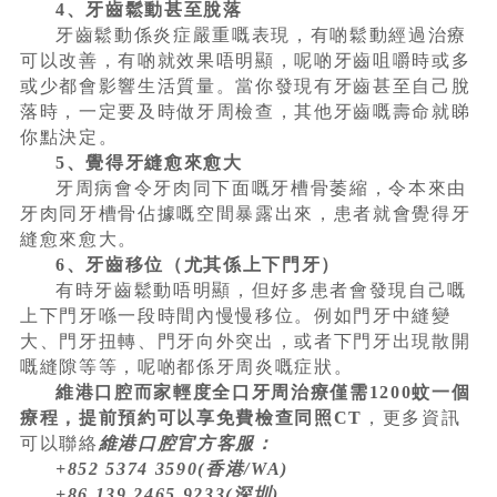
4、牙齒鬆動甚至脫落
牙齒鬆動係炎症嚴重嘅表現，有啲鬆動經過治療
可以改善，有啲就效果唔明顯，呢啲牙齒咀嚼時或多
或少都會影響生活質量。當你發現有牙齒甚至自己脫
落時，一定要及時做牙周檢查，其他牙齒嘅壽命就睇
你點決定。
5、覺得牙縫愈來愈大
牙周病會令牙肉同下面嘅牙槽骨萎縮，令本來由
牙肉同牙槽骨佔據嘅空間暴露出來，患者就會覺得牙
縫愈來愈大。
6、牙齒移位（尤其係上下門牙）
有時牙齒鬆動唔明顯，但好多患者會發現自己嘅
上下門牙喺一段時間內慢慢移位。例如門牙中縫變
大、門牙扭轉、門牙向外突出，或者下門牙出現散開
嘅縫隙等等，呢啲都係牙周炎嘅症狀。
維港口腔而家輕度全口牙周治療僅需1200蚊一個
療程，提前預約可以享免費檢查同照CT
，更多資訊
可以聯絡
維港口腔官方客服：
+852 5374 3590(香港/WA)
+86 139 2465 9233(深圳)