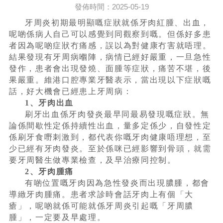
發佈時間：2025-05-19
牙周炎初期最明顯嘅症狀就係牙肉紅腫、出血，
呢啲係病人自己可以感覺到同觀察到嘅。但係好多患
者因為呢啲症狀冇痛感，誤以為對健康冇害就唔理。
結果發現有牙周病嗰陣，病情已經好嚴重，一旦急性
發作，患者會出現發燒、面腫等症狀，痛苦不堪，後
果嚴重。維港口腔專業牙醫表示，當出現以下症狀嘅
話，好大機會已經患上牙周病：
1、牙肉出血
刷牙出血係牙肉發炎最早同最易發現嘅症狀。無
論係間歇性定係持續性出血，量多定係少，自發性定
係刷牙食嘢刺激到，都代表你嘅牙肉健康唔理想，至
少已經有牙肉發炎。至於係咪已經影響到骨頭，就需
要牙周醫生做專業檢查，及早治療同控制。
2、牙肉腫痛
有啲位置嘅牙肉因為急性發炎而出現膿腫，都會
導緻牙肉腫痛。患者求診時會話牙肉上有個「大
瘡」，呢啲就係可能就係牙周炎引起嘅「牙周膿
腫」，一定要及早處理。