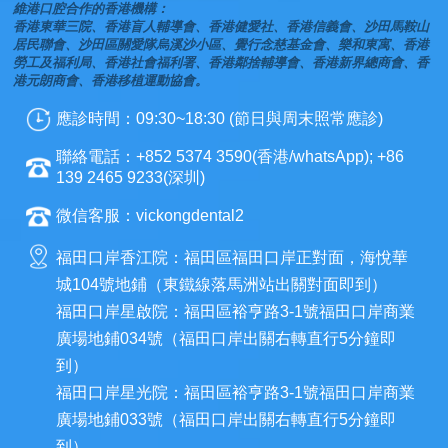
維港口腔合作的香港機構：
香港東華三院、香港盲人輔導會、香港健愛社、香港信義會、沙田馬鞍山
居民聯會、沙田區關愛隊烏溪沙小區、覺行念慈基金會、樂和東寓、香港
勞工及福利局、香港社會福利署、香港鄰捨輔導會、香港新界總商會、香
港元朗商會、香港移植運動協會。
應診時間：09:30~18:30 (節日與周末照常應診)
聯絡電話：+852 5374 3590(香港/whatsApp); +86
139 2465 9233(深圳)
微信客服：vickongdental2
福田口岸香江院：福田區福田口岸正對面，海悅華
城104號地鋪（東鐵線落馬洲站出關對面即到）
福田口岸星啟院：福田區裕亨路3-1號福田口岸商業
廣場地鋪034號（福田口岸出關右轉直行5分鐘即
到）
福田口岸星光院：福田區裕亨路3-1號福田口岸商業
廣場地鋪033號（福田口岸出關右轉直行5分鐘即
到）