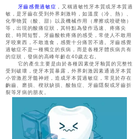
牙齒感覺過敏症
，又稱過敏性牙本質或牙本質過
敏，是牙齒在受到外界刺激時，如溫度（冷、熱）、
化學物質（酸、甜）以及機械作用（摩擦或咬硬物）
等，出現的酸痛症狀，其特點為發作迅速、疼痛尖
銳、時間短暫。牙齒酸軟疼痛的感受，常使人不敢用
牙咬東西，不敢進食，感覺十分痛苦不適。牙齒感覺
過敏症不是一種獨立的疾病，而是各種牙體疾病共有
的症狀，發病的高峰年齡在40歲左右。
它的產生主要是由於各種因素使牙釉質的完整性
受到破壞，使牙本質暴露，外界刺激因素通過牙本質
小管激惹牙髓神經，造成牙本質過敏症，常見於存在
齣齒、磨損、楔狀缺損、酸蝕症、牙齒隱裂或牙齒折
裂等牙病的朋友。