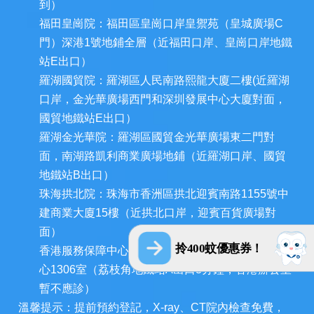
到）
福田皇崗院：福田區皇崗口岸皇禦苑（皇城廣場C
門）深港1號地鋪全層（近福田口岸、皇崗口岸地鐵
站E出口）
羅湖國貿院：羅湖區人民南路熙龍大廈二樓(近羅湖
口岸，金光華廣場西門和深圳發展中心大廈對面，
國貿地鐵站E出口）
羅湖金光華院：羅湖區國貿金光華廣場東二門對
面，南湖路凱利商業廣場地鋪（近羅湖口岸、國貿
地鐵站B出口）
珠海拱北院：珠海市香洲區拱北迎賓南路1155號中
建商業大廈15樓（近拱北口岸，迎賓百貨廣場對
面）
拎400蚊優惠券！
香港服務保障中心：九龍荔枝角長裕街11號定豐中
心1306室（荔枝角地鐵站A出口3分鐘，香港辦公室
暫不應診）
溫馨提示：提前預約登記，X-ray、CT院內檢查免費，