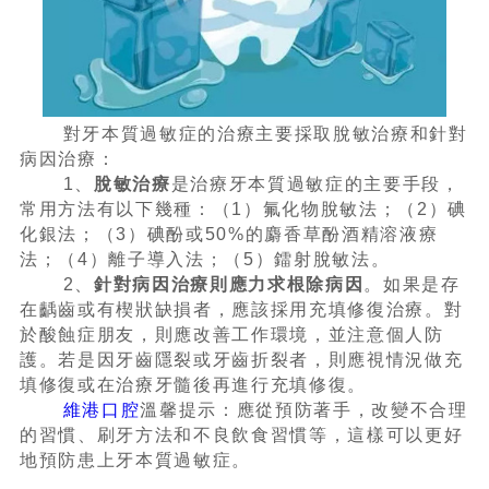
對牙本質過敏症的治療主要採取脫敏治療和針對
病因治療：
1、
脫敏治療
是治療牙本質過敏症的主要手段，
常用方法有以下幾種：（1）氟化物脫敏法；（2）碘
化銀法；（3）碘酚或50%的麝香草酚酒精溶液療
法；（4）離子導入法；（5）鐳射脫敏法。
2、
針對病因治療則應力求根除病因
。如果是存
在齲齒或有楔狀缺損者，應該採用充填修復治療。對
於酸蝕症朋友，則應改善工作環境，並注意個人防
護。若是因牙齒隱裂或牙齒折裂者，則應視情況做充
填修復或在治療牙髓後再進行充填修復。
維港口腔
溫馨提示：應從預防著手，改變不合理
的習慣、刷牙方法和不良飲食習慣等，這樣可以更好
地預防患上牙本質過敏症。