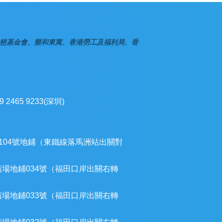
慈基金會、樂和東寓、香港勞工及福利局、香
9 2465 9233(深圳)
104號地鋪（東鐵線落馬洲站出關對
廣場地鋪034號（福田口岸出關右轉
廣場地鋪033號（福田口岸出關右轉