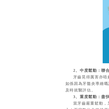
2、中度鬆動：聯
牙齒晃得厲害亦唔
如係因為牙髓炎導緻嘅
及時就醫評估。
3、重度鬆動：盡
當牙齒嚴重鬆動，