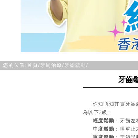
您的位置:
首頁/
牙周治療/
牙齒鬆動/
牙齒
你知唔知其實牙齒
為以下3級：
輕度鬆動
：牙齒左
中度鬆動
：唔單止
重度鬆動
：牙齒晃