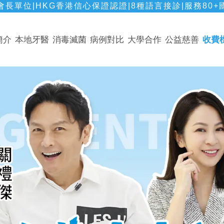
長單位|HKG香港信心保證認證|8種語言接診|服務80+
簡介
本地牙醫
消毒滅菌
病例對比
大學合作
公益慈善
收費