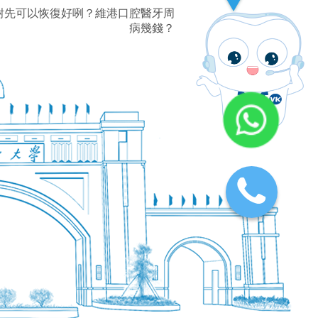
耐先可以恢復好咧？維港口腔醫牙周
病幾錢？