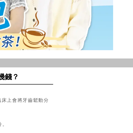
幾錢？
臨床上會將牙齒鬆動分
鈴。