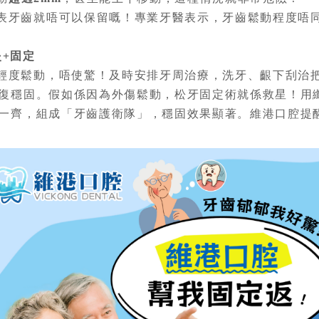
表牙齒就唔可以保留嘅！專業牙醫表示，牙齒鬆動程度唔
炎+固定
輕度鬆動，唔使驚！及時安排牙周治療，洗牙、齦下刮治
復穩固。假如係因為外傷鬆動，松牙固定術就係救星！用
一齊，組成「牙齒護衛隊」，穩固效果顯著。維港口腔提