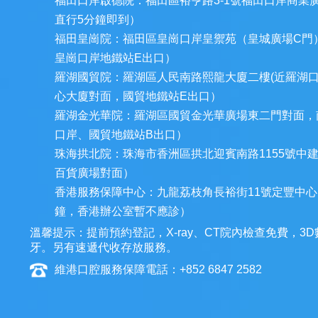
福田口岸啟德院：福田區裕亨路3-1號福田口岸商業
直行5分鐘即到）
福田皇崗院：福田區皇崗口岸皇禦苑（皇城廣場C門
皇崗口岸地鐵站E出口）
羅湖國貿院：羅湖區人民南路熙龍大廈二樓(近羅湖
心大廈對面，國貿地鐵站E出口）
羅湖金光華院：羅湖區國貿金光華廣場東二門對面，
口岸、國貿地鐵站B出口）
珠海拱北院：珠海市香洲區拱北迎賓南路1155號中
百貨廣場對面）
香港服務保障中心：九龍荔枝角長裕街11號定豐中心1
鐘，香港辦公室暫不應診）
溫馨提示：提前預約登記，X-ray、CT院內檢查免費，
牙。另有速遞代收存放服務。
維港口腔服務保障電話：+852 6847 2582