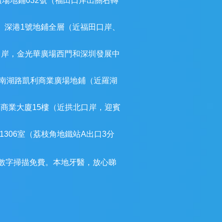
廣場地鋪032號（福田口岸出關右轉
）深港1號地鋪全層（近福田口岸、
口岸，金光華廣場西門和深圳發展中
南湖路凱利商業廣場地鋪（近羅湖
建商業大廈15樓（近拱北口岸，迎賓
306室（荔枝角地鐵站A出口3分
3D數字掃描免費。本地牙醫，放心睇