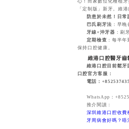
心！而家數位化種植牙
「定制版」新牙。維港
防患於未然！日常
巴氏刷牙法
：早晚
牙線+沖牙器
：刷
定期檢查
：每半年
保持口腔健康。
維港口腔醫牙齒
維港口腔目前鬆牙固
口腔官方客服：
電話：+8525374359
WhatsApp：+8525
推介閱讀：
深圳維港口腔收費標
牙周病會好嗎？唔