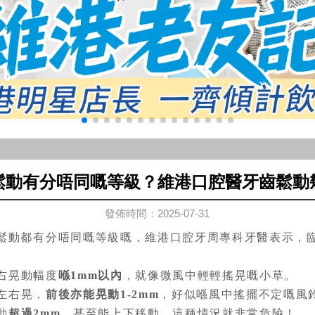
鬆動有分唔同嘅等級？維港口腔醫牙齒鬆動
發佈時間：2025-07-31
鬆動都有分唔同嘅等級嘅，維港口腔牙周專科牙醫表示，
右晃動幅度
喺1mm以內
，就像微風中輕輕搖晃嘅小草。
左右晃，
前後亦能晃動1-2mm
，好似喺風中搖擺不定嘅風
動
超過2mm
，甚至能上下移動，這種情況就非常危險！