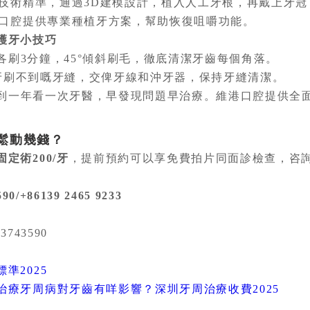
技術精準，通過3D建模設計，植入人工牙根，再戴上牙冠
口腔提供專業種植牙方案，幫助恢復咀嚼功能。
護牙小技巧
各刷3分鐘，45°傾斜刷毛，徹底清潔牙齒每個角落。
牙刷不到嘅牙縫，交俾牙線和沖牙器，保持牙縫清潔。
到一年看一次牙醫，早發現問題早治療。維港口腔提供全
鬆動幾錢？
定術200/牙
，提前預約可以享免費拍片同面診檢查，咨
0/+86139 2465 9233
3743590
準2025
治療牙周病對牙齒有咩影響？深圳牙周治療收費2025