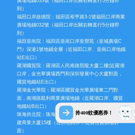
廣場地鋪033號（福田口岸出關右轉直行5分鐘即
到）
福田口岸啟德院：福田區裕亨路3-1號福田口岸商業
廣場地鋪032號（福田口岸出關右轉直行5分鐘即
到）
福田皇崗院：福田區皇崗口岸皇禦苑（皇城廣場C
門）深港1號地鋪全層（近福田口岸、皇崗口岸地鐵
站E出口）
羅湖國貿院：羅湖區人民南路熙龍大廈二樓(近羅湖
口岸，金光華廣場西門和深圳發展中心大廈對面，
國貿地鐵站E出口）
羅湖金光華院：羅湖區國貿金光華廣場東二門對
面，南湖路凱利商業廣場地鋪（近羅湖口岸、國貿
地鐵站B出口）
拎400蚊優惠券！
珠海拱北院：珠海市香洲區拱北迎賓南路1155號中
建商業大廈15樓（近拱北口岸，迎賓百貨廣場對
面）