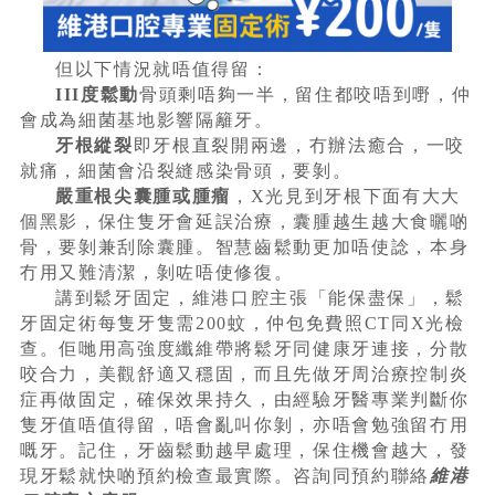
但以下情況就唔值得留：
III度鬆動
骨頭剩唔夠一半，留住都咬唔到嘢，仲
會成為細菌基地影響隔籬牙。
牙根縱裂
即牙根直裂開兩邊，冇辦法癒合，一咬
就痛，細菌會沿裂縫感染骨頭，要剝。
嚴重根尖囊腫或腫瘤
，X光見到牙根下面有大大
個黑影，保住隻牙會延誤治療，囊腫越生越大食曬啲
骨，要剝兼刮除囊腫。智慧齒鬆動更加唔使諗，本身
冇用又難清潔，剝咗唔使修復。
講到鬆牙固定，維港口腔主張「能保盡保」，鬆
牙固定術每隻牙隻需200蚊，仲包免費照CT同X光檢
查。佢哋用高強度纖維帶將鬆牙同健康牙連接，分散
咬合力，美觀舒適又穩固，而且先做牙周治療控制炎
症再做固定，確保效果持久，由經驗牙醫專業判斷你
隻牙值唔值得留，唔會亂叫你剝，亦唔會勉強留冇用
嘅牙。記住，牙齒鬆動越早處理，保住機會越大，發
現牙鬆就快啲預約檢查最實際。咨詢同預約聯絡
維港