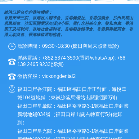
維港口腔合作的香港機構：
香港東華三院、香港盲人輔導會、香港健愛社、香港信義會、沙田馬鞍山
居民聯會、沙田區關愛隊烏溪沙小區、覺行念慈基金會、樂和東寓、香港
勞工及福利局、香港社會福利署、香港鄰捨輔導會、香港新界總商會、香
港元朗商會、香港移植運動協會。
應診時間：09:30~18:30 (節日與周末照常應診)
聯絡電話：+852 5374 3590(香港/whatsApp); +86
139 2465 9233(深圳)
微信客服：vickongdental2
福田口岸香江院：福田區福田口岸正對面，海悅華
城104號地鋪（東鐵線落馬洲站出關對面即到）
福田口岸星啟院：福田區裕亨路3-1號福田口岸商業
廣場地鋪034號（福田口岸出關右轉直行5分鐘即
到）
福田口岸星光院：福田區裕亨路3-1號福田口岸商業