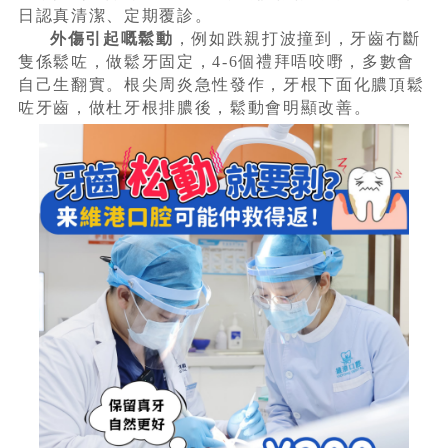
日認真清潔、定期覆診。
外傷引起嘅鬆動
，例如跌親打波撞到，牙齒冇斷
隻係鬆咗，做鬆牙固定，4-6個禮拜唔咬嘢，多數會
自己生翻實。根尖周炎急性發作，牙根下面化膿頂鬆
咗牙齒，做杜牙根排膿後，鬆動會明顯改善。