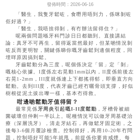
發佈時間：2026-06-16
「醫生，我隻牙鬆咗，食嘢用唔到力，係咪剝咗
佢好過？」
「醫生，我唔捨得剝，有冇辦法留得住？」
呢兩個問題喺牙科門診日日都聽到。直接講結
論：真牙不可再生，留得返當然最好，但某啲情況剝
咗反而更明智，關鍵係睇你嘅牙齒鬆到邊個程度，同
埋咩原因搞到鬆。
牙齒鬆動分為三度，呢個係決定「留」定「剝」
嘅核心依據。I度係左右晃動1mm以內，II度係前後左
右晃1-2mm，III度就係連上下都搖得郁，即垂直方向
鬆動。去到III度，代表牙齒已經冇曬骨頭支撐，好似
樹根從泥土拔出嚟一樣，基本冇得救。
咁邊啲鬆動牙值得留？
最常見係
牙周炎引起嘅I-II度鬆動
，牙槽骨被細
菌破壞但仲剩一半以上。呢種情況可以做牙周基礎治
療（深層洗牙），清走牙結石，再做鬆牙固定術，之
後每3-6個月覆診檢查。控制得好，再用10-20年冇問
題，控制唔好可能5年就甩，前提係你要肯戒煙、每