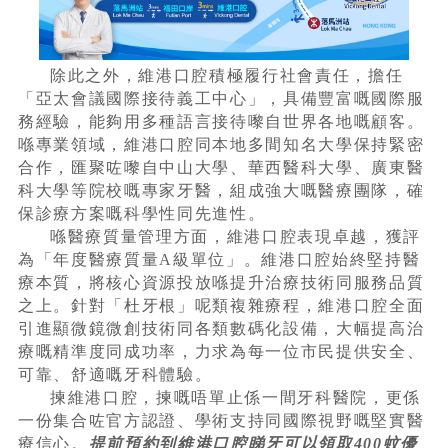
除此之外，維港口腔積極履行社會責任，擔任
「亞太會議國際接待義工中心」，具備豐富嘅國際服
務經驗，能夠用多種語言接待嚟自世界各地嘅顧客。
喺專業領域，維港口腔同本地多間知名大學保持緊密
合作，匯聚咗嚟自中山大學、華西醫科大學、廣東醫
科大學等院校嘅專家牙醫，組成強大嘅醫療團隊，確
保診療方案嘅科學性同先進性。
喺醫療質量管理方面，維港口腔表現卓越，獲評
為「年度醫療質量A級單位」。維港口腔始終堅持醫
療本質，將核心資源投放喺提升治療技術同服務品質
之上。針對「杜牙根」呢類複雜療程，維港口腔全面
引進顯微鏡微創技術同各類數碼化設備，大幅提高治
療嘅精準度同成功率，力求為每一位市民提供安全、
可靠、舒適嘅牙科體驗。
揀維港口腔，揀嘅唔單止係一間牙科醫院，更係
一份集合咗官方認證、學術支持同國際視野嘅堅實醫
療信心。
提前預約到維港口腔睇牙可以領取400蚊優