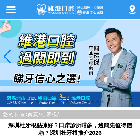
您的位置:
首頁/
杜牙根/
深圳杜牙根點揀好？口岸診所咁多，邊間先值得信
賴？深圳杜牙根推介2026