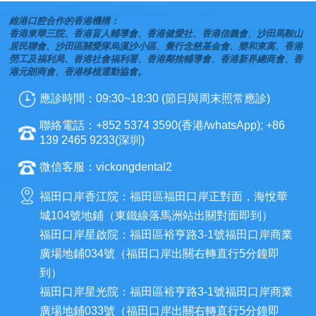
維港口腔合作的香港機構：
香港東華三院、香港盲人輔導會、香港健愛社、香港信義會、沙田馬鞍山
居民聯會、沙田區關愛隊烏溪沙小區、覺行念慈基金會、樂和東寓、香港
勞工及福利局、香港社會福利署、香港鄰捨輔導會、香港新界總商會、香
港元朗商會、香港移植運動協會。
應診時間：09:30~18:30 (節日與周末照常應診)
聯絡電話：+852 5374 3590(香港/whatsApp); +86
139 2465 9233(深圳)
微信客服：vickongdental2
福田口岸香江院：福田區福田口岸正對面，海悅華
城104號地鋪（東鐵線落馬洲站出關對面即到）
福田口岸星啟院：福田區裕亨路3-1號福田口岸商業
廣場地鋪034號（福田口岸出關右轉直行5分鐘即
到）
福田口岸星光院：福田區裕亨路3-1號福田口岸商業
廣場地鋪033號（福田口岸出關右轉直行5分鐘即