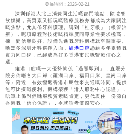
發佈時間：2026-02-21
深圳係港人北上消費同生活嘅熱門地點，除咗餐
飲娛樂，高質素又抵玩嘅醫療服務亦都成為大家關注
嘅焦點，尤其係牙科護理。講到「杜牙根」（根管治
療），呢項療程對技術嘅精準度同專業性要求極高，
揀一間信譽良好、設備先進嘅牙科機構就至關重要。
喺眾多深圳牙科選擇入面，
維港口腔
憑藉多年累積嘅
實力同口碑，已經成為好多香港市民嘅醫療信心之
選。
維港口腔嘅一大優勢就係「過關即到」，直屬分
院分佈喺各大口岸（羅湖口岸、福田口岸、皇崗口岸
等）附近，有效慳返香港市民往來交通嘅時間，提供
無可比擬嘅便利。機構榮獲「港人服務中心認證」，
唔單止係對佢哋服務質素嘅肯定，更代表住一份源自
香港嘅「信心保證」，令就診者倍感安心。