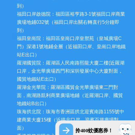
到）
福田口岸啟德院：福田區裕亨路3-1號福田口岸商業
廣場地鋪032號（福田口岸出關右轉直行5分鐘即
到）
福田皇崗院：福田區皇崗口岸皇禦苑（皇城廣場C
門）深港1號地鋪全層（近福田口岸、皇崗口岸地鐵
站E出口）
羅湖國貿院：羅湖區人民南路熙龍大廈二樓(近羅湖
口岸，金光華廣場西門和深圳發展中心大廈對面，
國貿地鐵站E出口）
羅湖金光華院：羅湖區國貿金光華廣場東二門對
面，南湖路凱利商業廣場地鋪（近羅湖口岸、國貿
地鐵站B出口）
珠海拱北院：珠海市香洲區拱北迎賓南路1155號中
建商業大廈15樓（近拱北口岸，迎賓百貨廣場對
面）
拎400蚊優惠券！