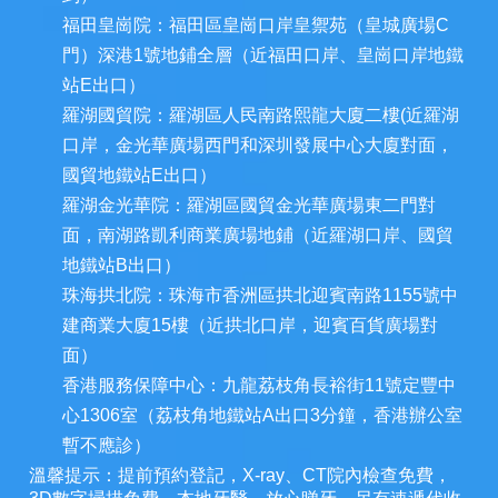
福田皇崗院：福田區皇崗口岸皇禦苑（皇城廣場C
門）深港1號地鋪全層（近福田口岸、皇崗口岸地鐵
站E出口）
羅湖國貿院：羅湖區人民南路熙龍大廈二樓(近羅湖
口岸，金光華廣場西門和深圳發展中心大廈對面，
國貿地鐵站E出口）
羅湖金光華院：羅湖區國貿金光華廣場東二門對
面，南湖路凱利商業廣場地鋪（近羅湖口岸、國貿
地鐵站B出口）
珠海拱北院：珠海市香洲區拱北迎賓南路1155號中
建商業大廈15樓（近拱北口岸，迎賓百貨廣場對
面）
香港服務保障中心：九龍荔枝角長裕街11號定豐中
心1306室（荔枝角地鐵站A出口3分鐘，香港辦公室
暫不應診）
溫馨提示：提前預約登記，X-ray、CT院內檢查免費，