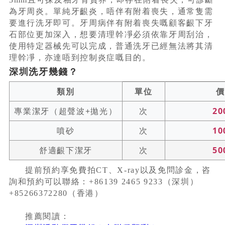
為牙周炎。單純牙齦炎，唔伴有附着喪失，通常隻需
要進行洗牙即可。牙周病伴有附着喪失嘅顧客齦下牙
石部位更加深入，想要清理幹凈必須依靠牙周刮治，
使用特定器械先可以完成，普通洗牙已經無法將其清
理幹凈，亦達唔到控制炎症嘅目的。
深圳洗牙幾錢？
類別
單位
價
專業潔牙（超聲波+拋光）
次
20
噴砂
次
10
舒適齦下潔牙
次
50
提前預約享免費拍
CT
、
X-ray
以及免問診金，
咨
詢和預約可以聯絡：
+86139 2465 9233
（深圳）
+852
66372280
（香港）
推薦閱讀：