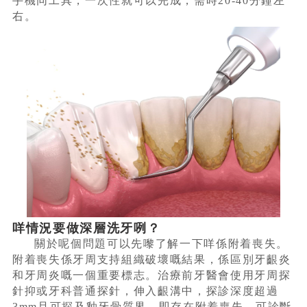
手機同工具，一次性就可以完成，需時20-40分鐘左
右。
咩情況要做深層洗牙咧？
關於呢個問題可以先嚟了解一下咩係附着喪失。
附着喪失係牙周支持組織破壞嘅結果，係區別牙齦炎
和牙周炎嘅一個重要標志。治療前牙醫會使用牙周探
針抑或牙科普通探針，伸入齦溝中，探診深度超過
3mm且可探及釉牙骨質界，即存在附着喪失，可診斷