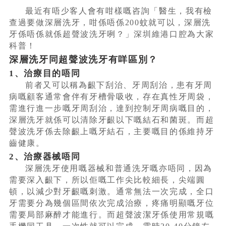
最近有唔少客人會有咁樣嘅咨詢「醫生，我有檢
查過要做深層洗牙，咁係唔係200蚊就可以，深層洗
牙係唔係就係超聲波洗牙咧？」深圳維港口腔為大家
科普！
深層洗牙同超聲波洗牙有咩區別？
1、治療目的唔同
前者又可以稱為齦下刮治、牙周刮治，患有牙周
病嘅顧客通常會伴有牙槽骨吸收，存在真性牙周袋，
需進行進一步嘅牙周刮治，達到控制牙周病嘅目的，
深層洗牙就係可以清除牙齦以下嘅結石和菌斑。而超
聲波洗牙係去除齦上嘅牙結石，主要嘅目的係維持牙
齒健康。
2、治療器械唔同
深層洗牙使用嘅器械和普通洗牙嘅亦唔同，因為
需要深入齦下，所以佢嘅工作尖比較細長，尖端圓
頓，以減少對牙齦嘅刺激。通常無法一次完成，全口
牙需要分為幾個區間依次完成治療，疼痛明顯嘅牙位
需要局部麻醉才能進行。而超聲波潔牙係使用常規嘅