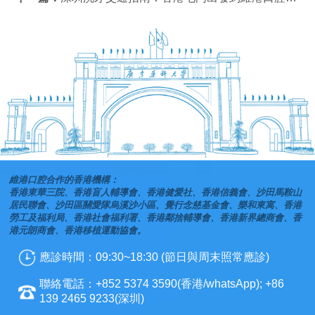
維港口腔合作的香港機構：
香港東華三院、香港盲人輔導會、香港健愛社、香港信義會、沙田馬鞍山
居民聯會、沙田區關愛隊烏溪沙小區、覺行念慈基金會、樂和東寓、香港
勞工及福利局、香港社會福利署、香港鄰捨輔導會、香港新界總商會、香
港元朗商會、香港移植運動協會。
應診時間：09:30~18:30 (節日與周末照常應診)
聯絡電話：+852 5374 3590(香港/whatsApp); +86
139 2465 9233(深圳)