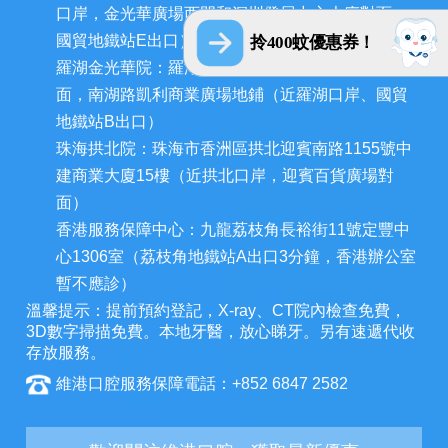
口岸，金光華廣場西門和深圳發展中心大廈對面，
國貿地鐵站E出口）
拎400蚊優惠券！
羅湖金光華院：羅湖區國貿金光華廣場東二門對
面，南湖路凱利商業廣場地鋪（近羅湖口岸、國貿
地鐵站B出口）
珠海拱北院：珠海市香洲區拱北迎賓南路1155號中
建商業大廈15樓（近拱北口岸，迎賓百貨廣場對
面）
香港服務保障中心：九龍荔枝角長裕街11號定豐中
心1306室（荔枝角地鐵站A出口3分鐘，香港辦公室
暫不應診）
溫馨提示：提前預約登記，X-ray、CT院內檢查免費，
3D數字掃描免費。本地牙醫，放心睇牙。另有速遞代收
存放服務。
維港口腔服務保障電話：+852 6847 2582