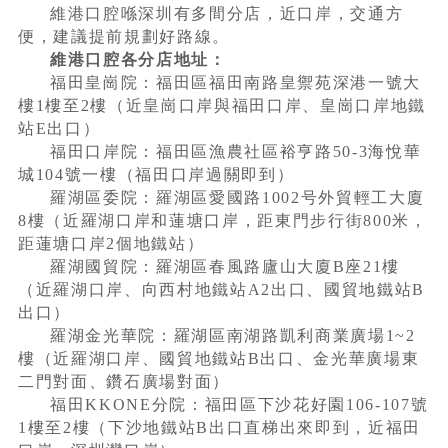
維港口腔喺深圳有多間分店，近口岸，交通方
便，建議提前規劃好路線。
維港口腔各分店地址：
福田皇崗院：福田區福田南路皇禦苑深港一號大
樓1樓至2樓（近皇崗口岸與福田口岸、皇崗口岸地鐵
站E出口）
福田口岸院：福田區漁農社區裕亨路50-3海悅華
城104號一樓（福田口岸過關即到）
羅湖區委院：羅湖區愛國路1002号外貿輕工大廈
8樓（近羅湖口岸和蓮塘口岸，距東門步行街800米，
距蓮塘口岸2個地鐵站）
羅湖國貿院：羅湖區春風路廬山大廈B座21樓
（近羅湖口岸、向西村地鐵站A2出口、國貿地鐵站B
出口）
羅湖金光華院：羅湖區南湖路凱利商業廣場1~2
樓（近羅湖口岸、國貿地鐵站B出口、金光華廣場東
二門對面、鑽石廣場對面）
福田KKONE分院：福田區下沙花好園106-107號
1樓至2樓（下沙地鐵站B出口直梯出來即到，近福田