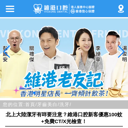
您的位置:
首頁/
牙齒美白/
洗牙/
北上大陸潔牙有咩要注意？維港口腔新客優惠100蚊
+免費CT/X光檢查！