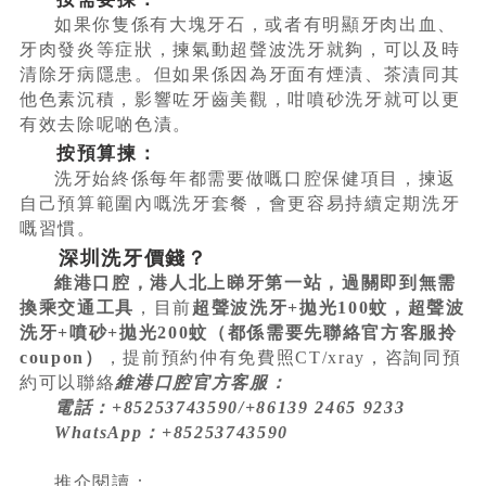
如果你隻係有大塊牙石，或者有明顯牙肉出血、
牙肉發炎等症狀，揀氣動超聲波洗牙就夠，可以及時
清除牙病隱患。但如果係因為牙面有煙漬、茶漬同其
他色素沉積，影響咗牙齒美觀，咁噴砂洗牙就可以更
有效去除呢啲色漬。
按預算揀：
洗牙始終係每年都需要做嘅口腔保健項目，揀返
自己預算範圍內嘅洗牙套餐，會更容易持續定期洗牙
嘅習慣。
深圳洗牙價錢？
維港口腔，港人北上睇牙第一站，過關即到無需
換乘交通工具
，目前
超聲波洗牙+拋光100蚊，超聲波
洗牙+噴砂+拋光200蚊（都係需要先聯絡官方客服拎
coupon）
，提前預約仲有免費照CT/xray，咨詢同預
約可以聯絡
維港口腔官方客服：
電話：+85253743590/+86139 2465 9233
WhatsApp：+85253743590
推介閱讀：