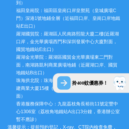
到）
福田皇崗院：福田區皇崗口岸皇禦苑（皇城廣場C
門）深港1號地鋪全層（近福田口岸、皇崗口岸地鐵
站E出口）
羅湖國貿院：羅湖區人民南路熙龍大廈二樓(近羅湖
口岸，金光華廣場西門和深圳發展中心大廈對面，
國貿地鐵站E出口）
羅湖金光華院：羅湖區國貿金光華廣場東二門對
面，南湖路凱利商業廣場地鋪（近羅湖口岸、國貿
地鐵站B出口）
珠海拱北院：珠海市香洲區拱北迎賓南路1155號中
拎400蚊優惠券！
建商業大廈15樓（近拱北口岸，迎賓百貨廣場對
面）
香港服務保障中心：九龍荔枝角長裕街11號定豐中
心1306室（荔枝角地鐵站A出口3分鐘，香港辦公室
暫不應診）
溫馨提示：提前預約登記，X-ray、CT院內檢查免費，