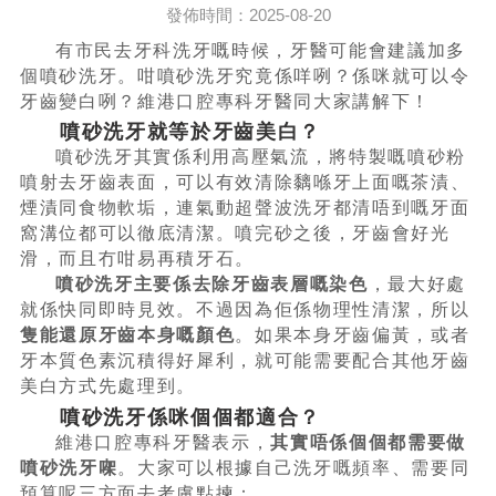
發佈時間：2025-08-20
有市民去牙科洗牙嘅時候，牙醫可能會建議加多
個噴砂洗牙。咁噴砂洗牙究竟係咩咧？係咪就可以令
牙齒變白咧？維港口腔專科牙醫同大家講解下！
噴砂洗牙就等於牙齒美白？
噴砂洗牙其實係利用高壓氣流，將特製嘅噴砂粉
噴射去牙齒表面，可以有效清除黐喺牙上面嘅茶漬、
煙漬同食物軟垢，連氣動超聲波洗牙都清唔到嘅牙面
窩溝位都可以徹底清潔。噴完砂之後，牙齒會好光
滑，而且冇咁易再積牙石。
噴砂洗牙主要係去除牙齒表層嘅染色
，最大好處
就係快同即時見效。不過因為佢係物理性清潔，所以
隻能還原牙齒本身嘅顏色
。如果本身牙齒偏黃，或者
牙本質色素沉積得好犀利，就可能需要配合其他牙齒
美白方式先處理到。
噴砂洗牙係咪個個都適合？
維港口腔專科牙醫表示，
其實唔係個個都需要做
噴砂洗牙㗎
。大家可以根據自己洗牙嘅頻率、需要同
預算呢三方面去考慮點揀：