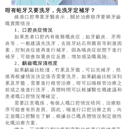
咁有蛀牙又要洗牙，先洗牙定補牙？
維港口腔專業牙醫表示，關於治療順序要睇牙齒
嘅實際情況：
1、口腔炎症情況
如果患者口腔內有複雜嘅炎症，如牙齦炎、牙周
炎等，一般建議先洗牙，去除牙結石和菌斑等刺激因
素，控制炎症後再進行補牙。因為喺炎症狀態下進行
補牙，可能會加重炎症反應，增加感染嘅風險。
2
、齲齒嘅深淺程度
如果齲齒比較淺，冇累及牙髓，可以先補牙，然
後再根據情況決定係否需要洗牙。如果齲齒比較深到
累及牙髓，需要進行根管治療，咁可以喺根管治療之
前或之後進行洗牙，具體時間可以根據醫生嘅建議和
患者嘅口腔情況嚟確定。
需要註意嘅係，每個人嘅口腔情況唔同，治療順
序可能會有所差異。因此，喺進行口腔治療之前，向
正規嘅口腔醫生了解，根據自己嘅具體情況制定個性
化嘅治療方案。