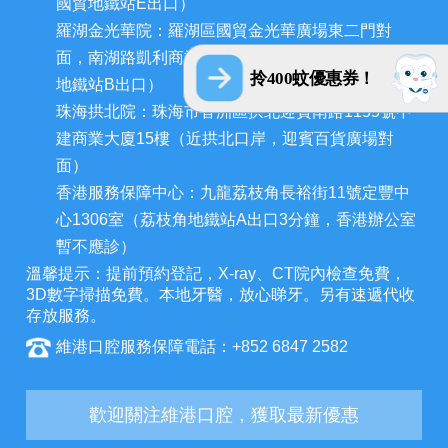
國貿地鐵站E出口）
羅湖金光華院：羅湖區國貿金光華廣場東二門對
面，南湖路凱利商業廣場地鋪（近羅湖口岸、國貿
拎400蚊優惠券！
地鐵站B出口）
珠海拱北院：珠海市香洲區拱北迎賓南路1155號中
建商業大廈15樓（近拱北口岸，迎賓百貨廣場對
面）
香港服務保障中心：九龍荔枝角長裕街11號定豐中
心1306室（荔枝角地鐵站A出口3分鐘，香港辦公室
暫不應診）
溫馨提示：提前預約登記，X-ray、CT院內檢查免費，
3D數字掃描免費。本地牙醫，放心睇牙。另有速遞代收
存放服務。
維港口腔服務保障電話：+852 6847 2582
歡迎關注維港口腔，獲取最新優惠