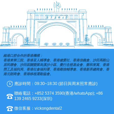
維港口腔合作的香港機構：
香港東華三院、香港盲人輔導會、香港健愛社、香港信義會、沙田馬鞍山
居民聯會、沙田區關愛隊烏溪沙小區、覺行念慈基金會、樂和東寓、香港
勞工及福利局、香港社會福利署、香港鄰捨輔導會、香港新界總商會、香
港元朗商會、香港移植運動協會。
應診時間：09:30~18:30 (節日與周末照常應診)
聯絡電話：+852 5374 3590(香港/whatsApp); +86
139 2465 9233(深圳)
微信客服：vickongdental2