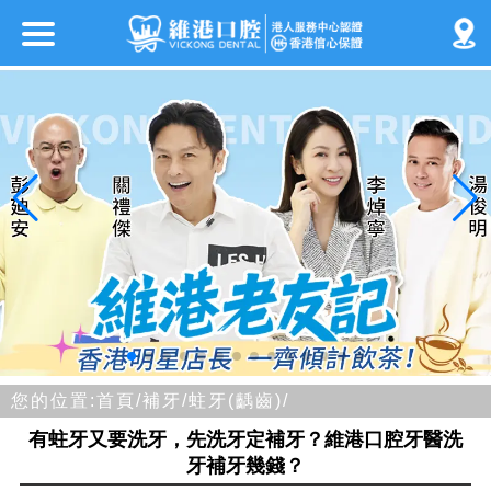
您的位置:
首頁/
補牙/
蛀牙(齲齒)/
有蛀牙又要洗牙，先洗牙定補牙？維港口腔牙醫洗
牙補牙幾錢？