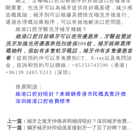
總之，正確嘅口腔治療順序對於維護口腔健康至
關重要。先洗牙可以為補牙提供良好嘅基礎，減少感
染嘅風險；補牙則可以根據具體情況喺洗牙後進行。
通過合理嘅治療順序，可以有效地解決口腔問題。
維港口腔牙醫洗牙補牙幾錢？
維港口腔目前睇牙可以使用優惠券，牙醫超聲波
洗牙加拋光用優惠券抵扣後係100蚊，補牙就睇選擇
嘅物料，假如有多隻蛀牙嘅話，補牙仲有多隻優惠套
餐
！提前預約仲可以享免費拍CT、X-ray以及免問診
金，咨詢和預約可以聯絡：+85253743590（香港）
+86139 2465 9233（深圳）
推薦閱讀：
維港口腔好唔好？來睇睇香港市民嘅真實評價
深圳維港口腔收費標準
上一篇：
補牙之後牙仲痛表明補得唔好？深圳補牙收費標準
下一篇：
爛牙補牙好抑或係直接剝牙一了百了好咧？維港口腔補牙剝牙有冇優惠？