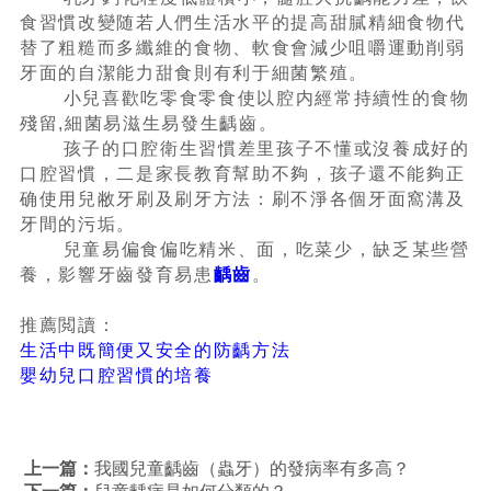
食習慣改變随若人們生活水平的提高甜膩精細食物代
替了粗糙而多纖維的食物、軟食會減少咀嚼運動削弱
牙面的自潔能力甜食則有利于細菌繁殖。
小兒喜歡吃零食零食使以腔内經常持續性的食物
殘留,細菌易滋生易發生齲齒。
孩子的口腔衛生習慣差里孩子不懂或沒養成好的
口腔習慣，二是家長教育幫助不夠，孩子還不能夠正
确使用兒敝牙刷及刷牙方法：刷不淨各個牙面窩溝及
牙間的污垢。
兒童易偏食偏吃精米、面，吃菜少，缺乏某些營
養，影響牙齒發育易患
齲齒
。
推薦閲讀：
生活中既簡便又安全的防齲方法
嬰幼兒口腔習慣的培養
上一篇：
我國兒童齲齒（蟲牙）的發病率有多高？