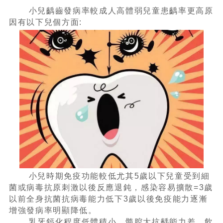
小兒齲齒發病率較成人高體弱兒童患齲率更高原
因有以下兒個方面:
小兒時期免疫功能較低尤其5歲以下兒童受到細
菌或病毒抗原刺激以後反應退鈍，感染容易擴散=3歲
以前全身抗菌抗病毒能力低下3歲以後免疫能力逐漸
增強發病率明顯降低。
乳牙鈣化程度低體積小，髓腔大抗齲能力差，飲