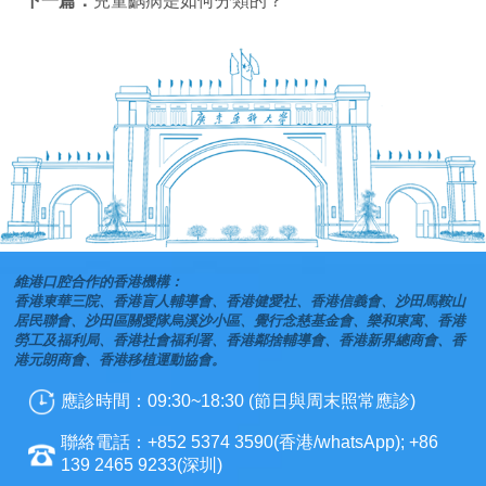
下一篇：
兒童齲病是如何分類的？
維港口腔合作的香港機構：
香港東華三院、香港盲人輔導會、香港健愛社、香港信義會、沙田馬鞍山
居民聯會、沙田區關愛隊烏溪沙小區、覺行念慈基金會、樂和東寓、香港
勞工及福利局、香港社會福利署、香港鄰捨輔導會、香港新界總商會、香
港元朗商會、香港移植運動協會。
應診時間：09:30~18:30 (節日與周末照常應診)
聯絡電話：+852 5374 3590(香港/whatsApp); +86
139 2465 9233(深圳)