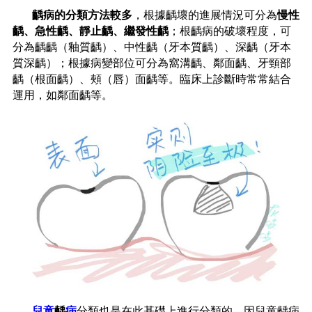
齲
病的分類方法較多
，根據
齲
壞的進展情況可分為
慢性
齲、急性
齲
、靜止
齲
、繼發性
齲
；根
齲
病的破壞程度，可
分為
齲齲
（釉質
齲
）、中性
齲
（牙本質
齲
）、深
齲
（牙本
質深
齲
）；根據病變部位可分為窩溝
齲
、鄰面
齲
、牙頸部
齲（根面
齲
）、頰（唇）面
齲
等。臨床上診斷時常常結合
運用，如鄰面
齲
等。
兒童
齲
病
分類也是在此基礎上進行分類的，因兒童
齲
病