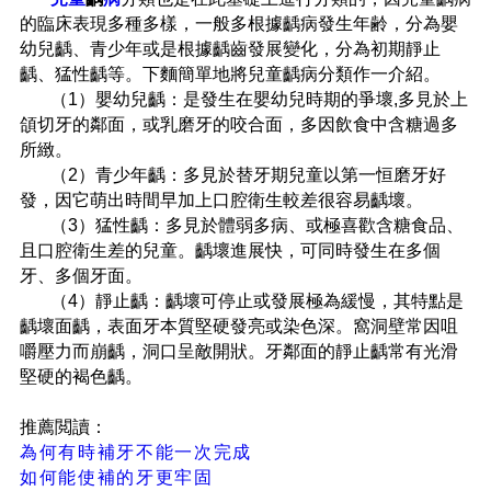
的臨床表現多種多樣，一般多根據
齲
病發生年齢，分為嬰
幼兒
齲
、青少年或是根據
齲
齒發展變化，分為初期靜止
齲
、猛性
齲
等。下麵簡單地將兒童
齲
病分類作一介紹。
（1）
嬰幼兒
齲
：是發生在嬰幼兒時期的爭壞,多見於上
頜切牙的鄰面，或乳磨牙的咬合面，多因飲食中含糖過多
所緻。
（2）
青少年
齲
：
多見於替牙期兒童以第一恒磨牙好
發，因它萌出時間早加上口腔衛生較差很容易
齲
壞。
（3）
猛性
齲
：多見於體弱多病、或極喜歡含糖食品、
且口腔衛生差的兒童。
齲
壞進展快，可同時發生在多個
牙、多個牙面。
（4）
靜止
齲
：
齲
壞可停止或發展極為緩慢，其特點是
齲
壞面
齲
，表面牙本質堅硬發亮或染色深。窩洞壁常因咀
嚼壓力而崩
齲
，洞口呈敵開狀。牙鄰面的靜止
齲
常有光滑
堅硬的褐色
齲
。
推薦閲讀：
為何有時補牙不能一次完成
如何能使補的牙更牢固