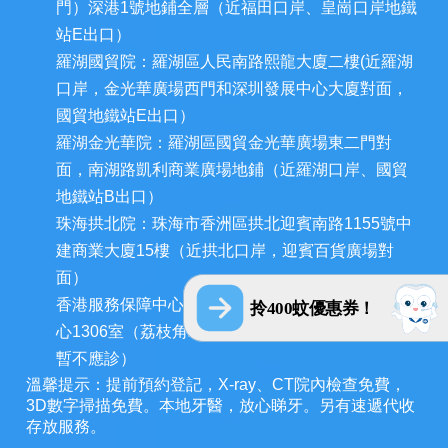
門）深港1號地鋪全層（近福田口岸、皇崗口岸地鐵
站E出口）
羅湖國貿院：羅湖區人民南路熙龍大廈二樓(近羅湖
口岸，金光華廣場西門和深圳發展中心大廈對面，
國貿地鐵站E出口）
羅湖金光華院：羅湖區國貿金光華廣場東二門對
面，南湖路凱利商業廣場地鋪（近羅湖口岸、國貿
地鐵站B出口）
珠海拱北院：珠海市香洲區拱北迎賓南路1155號中
建商業大廈15樓（近拱北口岸，迎賓百貨廣場對
面）
香港服務保障中心：九龍荔枝角長裕街11號定豐中
拎400蚊優惠券！
心1306室（荔枝角地鐵站A出口3分鐘，香港辦公室
暫不應診）
溫馨提示：提前預約登記，X-ray、CT院內檢查免費，
3D數字掃描免費。本地牙醫，放心睇牙。另有速遞代收
存放服務。