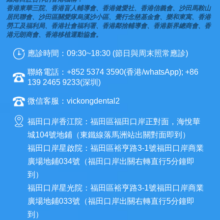
香港東華三院、香港盲人輔導會、香港健愛社、香港信義會、沙田馬鞍山
居民聯會、沙田區關愛隊烏溪沙小區、覺行念慈基金會、樂和東寓、香港
勞工及福利局、香港社會福利署、香港鄰捨輔導會、香港新界總商會、香
港元朗商會、香港移植運動協會。
應診時間：09:30~18:30 (節日與周末照常應診)
聯絡電話：+852 5374 3590(香港/whatsApp); +86
139 2465 9233(深圳)
微信客服：vickongdental2
福田口岸香江院：福田區福田口岸正對面，海悅華
城104號地鋪（東鐵線落馬洲站出關對面即到）
福田口岸星啟院：福田區裕亨路3-1號福田口岸商業
廣場地鋪034號（福田口岸出關右轉直行5分鐘即
到）
福田口岸星光院：福田區裕亨路3-1號福田口岸商業
廣場地鋪033號（福田口岸出關右轉直行5分鐘即
到）