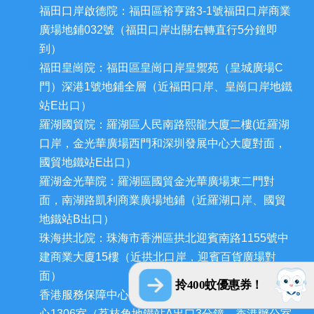
福田口岸啟德院：福田區裕亨路3-1號福田口岸商業
廣場地鋪032號（福田口岸出關右轉直行5分鐘即
到）
福田皇崗院：福田區皇崗口岸皇禦苑（皇城廣場C
門）深港1號地鋪全層（近福田口岸、皇崗口岸地鐵
站E出口）
羅湖國貿院：羅湖區人民南路熙龍大廈二樓(近羅湖
口岸，金光華廣場西門和深圳發展中心大廈對面，
國貿地鐵站E出口）
羅湖金光華院：羅湖區國貿金光華廣場東二門對
面，南湖路凱利商業廣場地鋪（近羅湖口岸、國貿
地鐵站B出口）
珠海拱北院：珠海市香洲區拱北迎賓南路1155號中
建商業大廈15樓（近拱北口岸，迎賓百貨廣場對
面）
拎400蚊優惠券！
香港服務保障中心：九龍荔枝角長裕街11號定豐中
心1306室（荔枝角地鐵站A出口3分鐘，香港辦公室