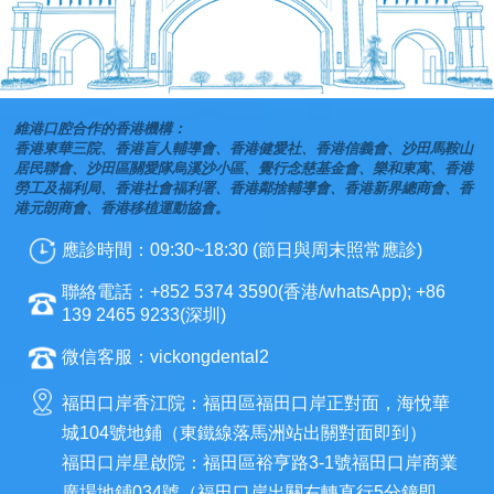
維港口腔合作的香港機構：
香港東華三院、香港盲人輔導會、香港健愛社、香港信義會、沙田馬鞍山
居民聯會、沙田區關愛隊烏溪沙小區、覺行念慈基金會、樂和東寓、香港
勞工及福利局、香港社會福利署、香港鄰捨輔導會、香港新界總商會、香
港元朗商會、香港移植運動協會。
應診時間：09:30~18:30 (節日與周末照常應診)
聯絡電話：+852 5374 3590(香港/whatsApp); +86
139 2465 9233(深圳)
微信客服：vickongdental2
福田口岸香江院：福田區福田口岸正對面，海悅華
城104號地鋪（東鐵線落馬洲站出關對面即到）
福田口岸星啟院：福田區裕亨路3-1號福田口岸商業
廣場地鋪034號（福田口岸出關右轉直行5分鐘即