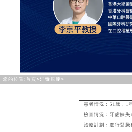
您的位置:
首頁>
消毒規範
>
患者情況：51歲，
檢查情況：牙齒缺失
治療計劃：進行登騰