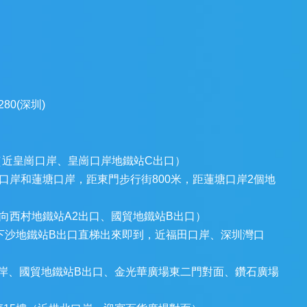
2280(深圳)
（近皇崗口岸、皇崗口岸地鐵站C出口）
口岸和蓮塘口岸，距東門步行街800米，距蓮塘口岸2個地
向西村地鐵站A2出口、國貿地鐵站B出口）
樓（下沙地鐵站B出口直梯出來即到，近福田口岸、深圳灣口
口岸、國貿地鐵站B出口、金光華廣場東二門對面、鑽石廣場