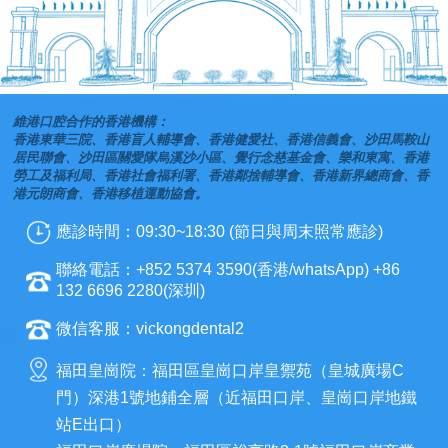
維港口腔合作的香港機構：
香港東華三院、香港盲人輔導會、香港健愛社、香港信義會、沙田馬鞍山
居民聯會、沙田區關愛隊烏溪沙小區、覺行念慈基金會、樂和東寓、香港
勞工及福利局、香港社會福利署、香港鄰捨輔導會、香港新界總商會、香
港元朗商會、香港移植運動協會。
應診時間：09:30~18:30 (節日與周末照常應診)
聯絡電話：+852 5374 3590(香港/whatsApp) +86
132 6696 2280(深圳)
微信客服：vickongdental2
福田皇崗院：福田區皇崗口岸皇禦苑（皇城廣場C
門）深港1號地鋪全層（近福田口岸、皇崗口岸地鐵
站E出口）