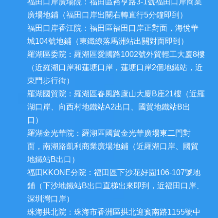
福田口岸廣場院：福田區裕亨路3-1號福田口岸商業
廣場地鋪（福田口岸出關右轉直行5分鐘即到）
福田口岸香江院：福田區福田口岸正對面，海悅華
城104號地鋪（東鐵線落馬洲站出關對面即到）
羅湖區委院：羅湖區愛國路1002號外貿輕工大廈8樓
（近羅湖口岸和蓮塘口岸，蓮塘口岸2個地鐵站，近
東門步行街）
羅湖國貿院：羅湖區春風路廬山大廈B座21樓（近羅
湖口岸、向西村地鐵站A2出口、國貿地鐵站B出
口）
羅湖金光華院：羅湖區國貿金光華廣場東二門對
面，南湖路凱利商業廣場地鋪（近羅湖口岸、國貿
地鐵站B出口）
福田KKONE分院：福田區下沙花好園106-107號地
鋪（下沙地鐵站B出口直梯出來即到，近福田口岸、
深圳灣口岸）
珠海拱北院：珠海市香洲區拱北迎賓南路1155號中