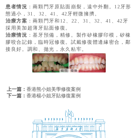
患者情況
：兩顆門牙原貼面崩裂，
遠中外翻。
12牙形
態過小，31、32、41、42牙輕微擁擠。
治療方案
：兩顆門牙和12、22、
31、32、41、42牙
採用美加超薄牙貼面修復。
治療情況
：基牙預備，精修。製作矽橡膠印模，矽橡
膠咬合記錄，臨時冠修復。試戴修復體邊緣密合，鄰
接良好。調和、拋光，永久粘牢。
上一篇：
香港熊小姐美學修復案例
下一篇：
香港楊小姐牙貼修復案例