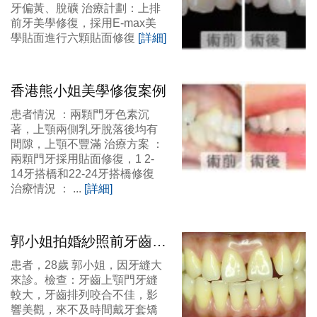
牙偏黃、脫礦 治療計劃：上排
前牙美學修復，採用E-max美
學貼面進行六顆貼面修復
[詳細]
香港熊小姐美學修復案例
患者情況 ：兩顆門牙色素沉
著，上顎兩側乳牙脫落後均有
間隙，上顎不豐滿 治療方案 ：
兩顆門牙採用貼面修復，1 2-
14牙搭橋和22-24牙搭橋修復
治療情況 ： ...
[詳細]
郭小姐拍婚紗照前牙齒貼
面案例
患者，28歲 郭小姐，因牙縫大
來診。檢查：牙齒上顎門牙縫
較大，牙齒排列咬合不佳，影
響美觀，來不及時間戴牙套矯