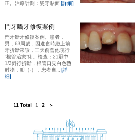
正。治療計劃：瓷牙貼面
[詳細]
門牙斷牙修復案例
門牙斷牙修復案例。患者，
男，63周歲，因進食時緻上前
牙折斷來診，三天前曾他院行
“根管治療”術。檢查：21冠中
1/3斜行折斷，根管口見白色暫
封物，叩（-），患者自...
[詳
細]
11 Total
1
2
＞