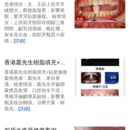
貼面美學修復案例
患者情況：女，主訴上前牙牙
縫變大，鄰接面發黑，影響美
觀，要求牙貼面修復。 檢查情
況：上排前牙頸部存明顯三角
間隙，齦乳頭退縮，略紅腫，
探未見出血，頸部牙釉質小面
積...
[詳細]
香港叢先生樹脂填充+貼
面修復案例
香港叢先生樹脂填充+貼面修復
案例患者：叢先生，來自香
港。檢查情況：叢先生牙齒因
吸煙及飲酒，口腔衛生不佳，
導緻牙齒齲壞及缺損，影響美
觀及咬合關係。治療方案：樹
脂充...
[詳細]