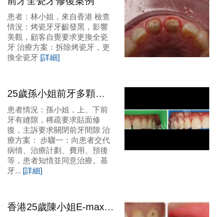
前牙全瓷牙修復案例
患者：林小姐，來自香港 檢查
情況：烤瓷牙牙齦發黑，影響
美觀，顧客自覺要求更換全瓷
牙 治療方案：拆除烤瓷牙，更
換全瓷牙
[詳細]
25歲孫小姐前牙多顆貼
面修復案例
患者情況：孫小姐，上、下前
牙有縫隙，稀疏要求貼面修
復，主訴要求關閉前牙間隙 治
療方案： 步驟一：向患者交代
病情、治療計劃、費用、預後
等，患者知情並同意治療。基
牙...
[詳細]
香港25歲陳小姐E-max牙