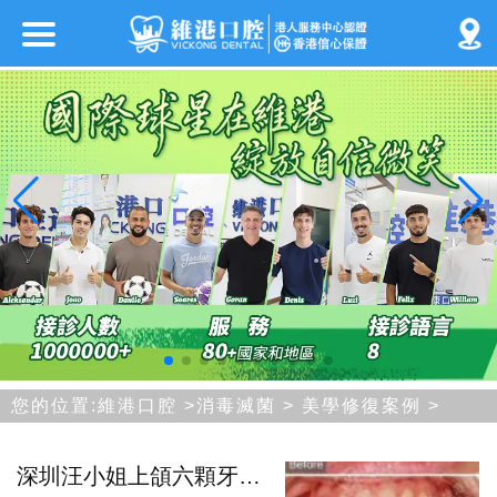
您的位置:
維港口腔
>
消毒滅菌
>
美學修復案例
>
深圳汪小姐上頜六顆牙齒