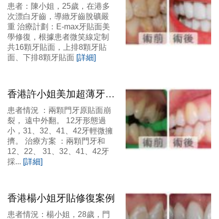
貼面修復案例
患者：陳小姐，25歲，在港多
次漂白牙齒，導緻牙齒脫礦嚴
重 治療計劃：E-max牙貼面美
學修復，根據患者微笑線定制
共16顆牙貼面，上排8顆牙貼
面、下排8顆牙貼面
[詳細]
香港許小姐美加超薄牙貼
面修復
患者情況 ：兩顆門牙原貼面崩
裂， 遠中外翻。 12牙形態過
小，31、32、41、42牙輕微擁
擠。 治療方案 ：兩顆門牙和
12、22、 31、32、41、42牙
採...
[詳細]
香港楊小姐牙貼修復案例
患者情況：楊小姐，28歲，門