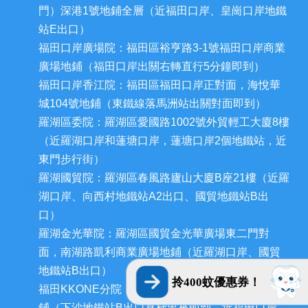
門）深港1號地鋪全層（近福田口岸、皇崗口岸地鐵
站E出口）
福田口岸廣場院：福田區裕亨路3-1號福田口岸商業
廣場地鋪（福田口岸出關右轉直行5分鐘即到）
福田口岸香江院：福田區福田口岸正對面，海悅華
城104號地鋪（東鐵線落馬洲站出關對面即到）
羅湖區委院：羅湖區愛國路1002號外貿輕工大廈8樓
（近羅湖口岸和蓮塘口岸，蓮塘口岸2個地鐵站，近
東門步行街）
羅湖國貿院：羅湖區春風路廬山大廈B座21樓（近羅
湖口岸、向西村地鐵站A2出口、國貿地鐵站B出
口）
羅湖金光華院：羅湖區國貿金光華廣場東二門對
面，南湖路凱利商業廣場地鋪（近羅湖口岸、國貿
地鐵站B出口）
拎400蚊優惠券！
福田KKONE分院：福田區下沙花好園106-107號地
鋪（下沙地鐵站B出口直梯出來即到，近福田口岸、