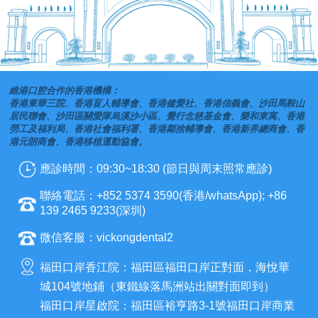
維港口腔合作的香港機構：
香港東華三院、香港盲人輔導會、香港健愛社、香港信義會、沙田馬鞍山
居民聯會、沙田區關愛隊烏溪沙小區、覺行念慈基金會、樂和東寓、香港
勞工及福利局、香港社會福利署、香港鄰捨輔導會、香港新界總商會、香
港元朗商會、香港移植運動協會。
應診時間：09:30~18:30 (節日與周末照常應診)
聯絡電話：+852 5374 3590(香港/whatsApp); +86
139 2465 9233(深圳)
微信客服：vickongdental2
福田口岸香江院：福田區福田口岸正對面，海悅華
城104號地鋪（東鐵線落馬洲站出關對面即到）
福田口岸星啟院：福田區裕亨路3-1號福田口岸商業