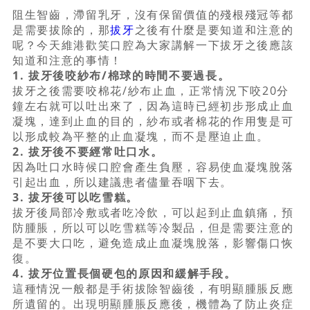
阻生智齒，滯留乳牙，沒有保留價值的殘根殘冠等都
是需要拔除的，那
拔牙
之後有什麼是要知道和注意的
呢？今天維港歡笑口腔為大家講解一下拔牙之後應該
知道和注意的事情！
1. 拔牙後咬紗布/棉球的時間不要過長。
拔牙之後需要咬棉花/紗布止血，正常情況下咬20分
鐘左右就可以吐出來了，因為這時已經初步形成止血
凝塊，達到止血的目的，紗布或者棉花的作用隻是可
以形成較為平整的止血凝塊，而不是壓迫止血。
2. 拔牙後不要經常吐口水。
因為吐口水時候口腔會產生負壓，容易使血凝塊脫落
引起出血，所以建議患者儘量吞咽下去。
3. 拔牙後可以吃雪糕。
拔牙後局部冷敷或者吃冷飲，可以起到止血鎮痛，預
防腫脹，所以可以吃雪糕等冷製品，但是需要注意的
是不要大口吃，避免造成止血凝塊脫落，影響傷口恢
復。
4. 拔牙位置長個硬包的原因和緩解手段。
這種情況一般都是手術拔除智齒後，有明顯腫脹反應
所遺留的。出現明顯腫脹反應後，機體為了防止炎症