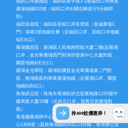
福田口岸啟德院：福田區裕亨路3-1號福田口岸商業
廣場地鋪032號（福田口岸出關右轉直行5分鐘即
到）
福田皇崗院：福田區皇崗口岸皇禦苑（皇城廣場C
門）深港1號地鋪全層（近福田口岸、皇崗口岸地鐵
站E出口）
羅湖國貿院：羅湖區人民南路熙龍大廈二樓(近羅湖
口岸，金光華廣場西門和深圳發展中心大廈對面，
國貿地鐵站E出口）
羅湖金光華院：羅湖區國貿金光華廣場東二門對
面，南湖路凱利商業廣場地鋪（近羅湖口岸、國貿
地鐵站B出口）
珠海拱北院：珠海市香洲區拱北迎賓南路1155號中
建商業大廈15樓（近拱北口岸，迎賓百貨廣場對
面）
拎400蚊優惠券！
香港服務保障中心：九龍荔枝角長裕街11號定豐中
心1306室（荔枝角地鐵站A出口3分鐘，香港辦公室