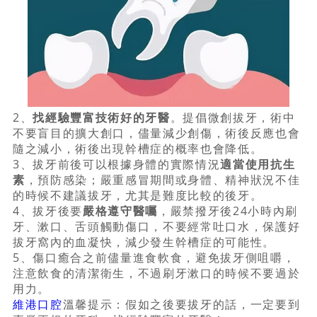
2、
找經驗豐富技術好的牙醫
。提倡微創拔牙，術中
不要盲目的擴大創口，儘量減少創傷，術後反應也會
隨之減小，術後出現幹槽症的概率也會降低。
3、拔牙前後可以根據身體的實際情況
適當使用抗生
素
，預防感染；嚴重感冒期間或身體、精神狀況不佳
的時候不建議拔牙，尤其是難度比較的後牙。
4、拔牙後要
嚴格遵守醫囑
，嚴禁撥牙後24小時內刷
牙、漱口、舌頭觸動傷口，不要經常吐口水，保護好
拔牙窩內的血凝快，減少發生幹槽症的可能性。
5、傷口癒合之前儘量進食軟食，避免拔牙側咀嚼，
注意飲食的清潔衛生，不過刷牙漱口的時候不要過於
用力。
維港口腔
溫馨提示：假如之後要拔牙的話，一定要到