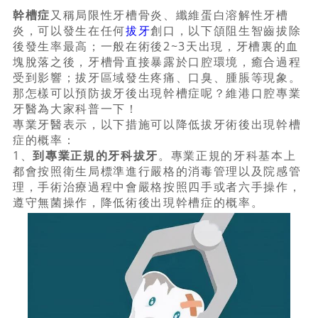
幹槽症
又稱局限性牙槽骨炎、纖維蛋白溶解性牙槽
炎，可以發生在任何
拔牙
創口，以下頜阻生智齒拔除
後發生率最高；一般在術後2~3天出現，牙槽裏的血
塊脫落之後，牙槽骨直接暴露於口腔環境，癒合過程
受到影響；拔牙區域發生疼痛、口臭、腫脹等現象。
那怎樣可以預防拔牙後出現幹槽症呢？維港口腔專業
牙醫為大家科普一下！
專業牙醫表示，以下措施可以降低拔牙術後出現幹槽
症的概率：
1、
到專業正規的牙科拔牙
。專業正規的牙科基本上
都會按照衛生局標準進行嚴格的消毒管理以及院感管
理，手術治療過程中會嚴格按照四手或者六手操作，
遵守無菌操作，降低術後出現幹槽症的概率。