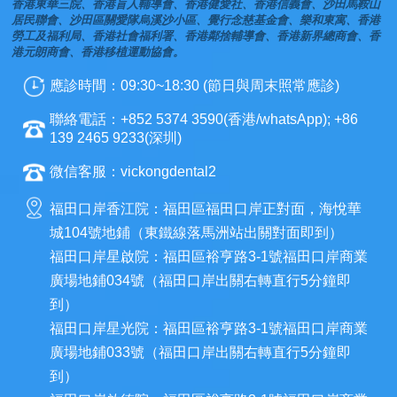
香港東華三院、香港盲人輔導會、香港健愛社、香港信義會、沙田馬鞍山
居民聯會、沙田區關愛隊烏溪沙小區、覺行念慈基金會、樂和東寓、香港
勞工及福利局、香港社會福利署、香港鄰捨輔導會、香港新界總商會、香
港元朗商會、香港移植運動協會。
應診時間：09:30~18:30 (節日與周末照常應診)
聯絡電話：+852 5374 3590(香港/whatsApp); +86
139 2465 9233(深圳)
微信客服：vickongdental2
福田口岸香江院：福田區福田口岸正對面，海悅華
城104號地鋪（東鐵線落馬洲站出關對面即到）
福田口岸星啟院：福田區裕亨路3-1號福田口岸商業
廣場地鋪034號（福田口岸出關右轉直行5分鐘即
到）
福田口岸星光院：福田區裕亨路3-1號福田口岸商業
廣場地鋪033號（福田口岸出關右轉直行5分鐘即
到）