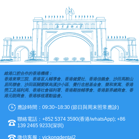
維港口腔合作的香港機構：
香港東華三院、香港盲人輔導會、香港健愛社、香港信義會、沙田馬鞍山
居民聯會、沙田區關愛隊烏溪沙小區、覺行念慈基金會、樂和東寓、香港
勞工及福利局、香港社會福利署、香港鄰捨輔導會、香港新界總商會、香
港元朗商會、香港移植運動協會。
應診時間：09:30~18:30 (節日與周末照常應診)
聯絡電話：+852 5374 3590(香港/whatsApp); +86
139 2465 9233(深圳)
微信客服：vickongdental2