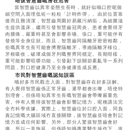
唔拔智慧齒嘅潛在危害
當智慧齒以異常姿態生長時，就好似喺口腔呢個
細空間入面埋低咗一粒粒「計時炸彈」。由於位置靠
後而且難清潔，智慧齒周圍好易藏污納垢，為細菌滋
生提供溫床，繼而引發智慧齒冠周炎。患者會覺得牙
肉腫痛，嚴重時甚至會影響吞嚥、張口，重可能伴有
發燒等全身症狀。而且，智慧齒同隔離牙密密相鄰，
佢嘅異常生長可能會擠壓隔離牙，導緻隔離牙移位、
牙根吸收，破壞成個牙列嘅整齊同穩定。長期咁樣，
重可能影響咀嚼功能，引發顳下頜關節紊亂等一系列
問題，對口腔健康乃至全身健康造成反應。
市民對智慧齒嘅認知誤區
喺好多市民觀念入面，對智慧齒存在好多誤解。
有人覺得智慧齒係正常牙齒，遲早都會出嚟，唔使特
別理會，但係唔知異常生長嘅智慧齒會帶嚟嚴重危
害。仲有人覺得拔智慧齒會影響記憶力，呢種講法完
全冇科學依據。實際上，智慧齒位於口腔入面，同負
責記憶嘅大腦區域冇直接關聯，拔智慧齒並唔會對記
憶力造成任何影響。另外，部分人驚拔智慧齒會好
痛，所以一直拖延，但係唔知喺專業醫生操作下，拔