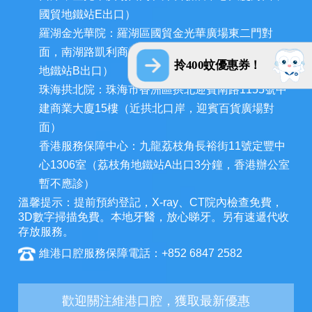
國貿地鐵站E出口）
羅湖金光華院：羅湖區國貿金光華廣場東二門對
面，南湖路凱利商業廣場地鋪（近羅湖口岸、國貿
拎400蚊優惠券！
地鐵站B出口）
珠海拱北院：珠海市香洲區拱北迎賓南路1155號中
建商業大廈15樓（近拱北口岸，迎賓百貨廣場對
面）
香港服務保障中心：九龍荔枝角長裕街11號定豐中
心1306室（荔枝角地鐵站A出口3分鐘，香港辦公室
暫不應診）
溫馨提示：提前預約登記，X-ray、CT院內檢查免費，
3D數字掃描免費。本地牙醫，放心睇牙。另有速遞代收
存放服務。
維港口腔服務保障電話：+852 6847 2582
歡迎關注維港口腔，獲取最新優惠