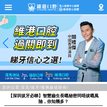
您的位置:
首頁/
拔牙/
複雜齒拔除術/
【深圳拔牙必睇】智慧齒生長嘅秘密同唔拔嘅風
險，你知幾多？