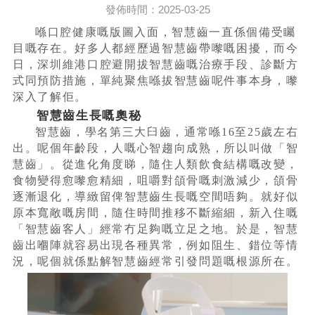
發佈時間：2025-03-25
喺口腔健康嘅版圖入面，智慧齒一直係個備受矚
目嘅存在。好多人都經歷過智慧齒帶嚟嘅困擾，而今
日，深圳維港口腔避開拔智慧齒嘅治療手段、診斷方
式同預防措施，單純聚焦喺拔智慧齒呢件事本身，嚟
深入了解佢。
智慧齒生長嘅奧秘
智慧齒，學名第三大臼齒，通常喺16至25歲左右
出。呢個年齡段，人嘅心智趨向成熟，所以叫做「智
慧齒」。從進化角度睇，隨住人類飲食結構嘅改變，
食物變得愈嚟愈精細，咀嚼對頜骨嘅刺激減少，頜骨
逐漸退化，導緻留俾智慧齒生長嘅空間唔夠。就好似
原本寬敞嘅房間，隨住時間推移不斷縮細，新入住嘅
「智慧齒客人」經常冇足夠嘅立足之地。於是，智慧
齒出嗰陣就容易出現各種異常，例如阻生、錯位等情
況，呢個就係點解智慧齒經常引發問題嘅根源所在。