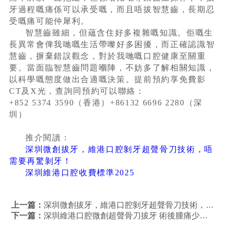
牙過程嘅痛係可以承受嘅，而且唔拔智慧齒，長期忍
受嘅痛可能仲犀利。
智慧齒雖細，但蘊含住好多複雜嘅知識。佢嘅生
長異常會俾我哋嘅生活帶嚟好多困擾，而正確認識智
慧齒，摒棄錯誤觀念，對於我哋嘅口腔健康至關重
要。當面臨智慧齒問題嗰陣，不妨多了解相關知識，
以科學嘅態度做出合適嘅決策。提前預約享免費影
CT及X光，查詢同預約可以聯絡：
+852 5374 3590（香港）+86132 6696 2280（深
圳）
推介閱讀：
深圳微創拔牙，維港口腔剝牙超聲骨刀技術，唔
需要再驚剝牙！
深圳維港口腔收費標準2025
上一篇：
深圳微創拔牙，維港口腔剝牙超聲骨刀技術，唔需要再驚剝牙！
下一篇：
深圳維港口腔微創超聲骨刀拔牙 術後腫痛少恢復快