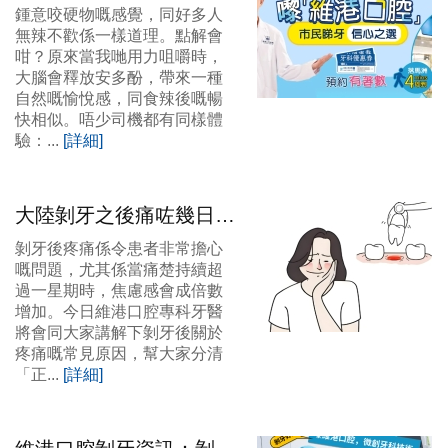
腔專業掹牙最平200蚊
鍾意咬硬物嘅感覺，同好多人
起！
無辣不歡係一樣道理。點解會
咁？原來當我哋用力咀嚼時，
大腦會釋放安多酚，帶來一種
自然嘅愉悅感，同食辣後嘅暢
快相似。唔少司機都有同樣體
驗：...
[詳細]
大陸剝牙之後痛咗幾日正
常嗎？深圳牙科邊間好？
剝牙後疼痛係令患者非常擔心
嘅問題，尤其係當痛楚持續超
過一星期時，焦慮感會成倍數
增加。今日維港口腔專科牙醫
將會同大家講解下剝牙後關於
疼痛嘅常見原因，幫大家分清
「正...
[詳細]