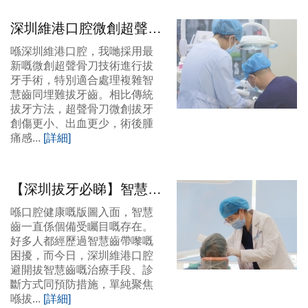
深圳維港口腔微創超聲骨
刀拔牙 術後腫痛少恢復
喺深圳維港口腔，我哋採用最
快
新嘅微創超聲骨刀技術進行拔
牙手術，特別適合處理複雜智
慧齒同埋難拔牙齒。相比傳統
拔牙方法，超聲骨刀微創拔牙
創傷更小、出血更少，術後腫
痛感...
[詳細]
【深圳拔牙必睇】智慧齒
生長嘅秘密同唔拔嘅風
喺口腔健康嘅版圖入面，智慧
險，你知幾多？
齒一直係個備受矚目嘅存在。
好多人都經歷過智慧齒帶嚟嘅
困擾，而今日，深圳維港口腔
避開拔智慧齒嘅治療手段、診
斷方式同預防措施，單純聚焦
喺拔...
[詳細]