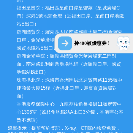
福田皇崗院：福田區皇崗口岸皇禦苑（皇城廣場C
門）深港1號地鋪全層（近福田口岸、皇崗口岸地鐵
站E出口）
羅湖國貿院：羅湖區人民南路熙龍大廈二樓(近羅湖
口岸，金光華廣場西門和深圳發展中心大廈對面，
拎400蚊優惠券！
國貿地鐵站E出口）
羅湖金光華院：羅湖區國貿金光華廣場東二門對
面，南湖路凱利商業廣場地鋪（近羅湖口岸、國貿
地鐵站B出口）
珠海拱北院：珠海市香洲區拱北迎賓南路1155號中
建商業大廈15樓（近拱北口岸，迎賓百貨廣場對
面）
香港服務保障中心：九龍荔枝角長裕街11號定豐中
心1306室（荔枝角地鐵站A出口3分鐘，香港辦公室
暫不應診）
溫馨提示：提前預約登記，X-ray、CT院內檢查免費，