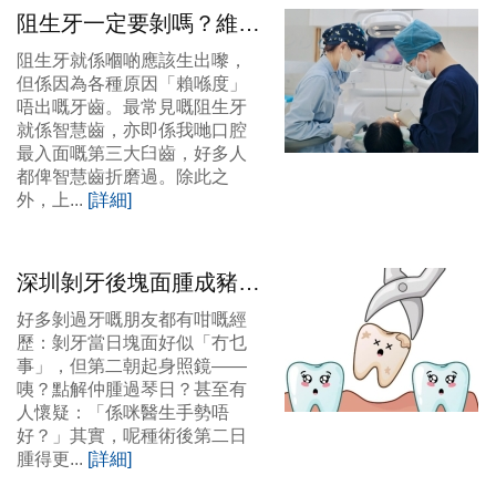
阻生牙一定要剝嗎？維港
口腔微創剝牙！舒適精細
阻生牙就係嗰啲應該生出嚟，
化治療！
但係因為各種原因「賴喺度」
唔出嘅牙齒。最常見嘅阻生牙
就係智慧齒，亦即係我哋口腔
最入面嘅第三大臼齒，好多人
都俾智慧齒折磨過。除此之
外，上...
[詳細]
深圳剝牙後塊面腫成豬頭
點算？維港口腔微創剝牙
好多剝過牙嘅朋友都有咁嘅經
幾錢？
歷：剝牙當日塊面好似「冇乜
事」，但第二朝起身照鏡——
咦？點解仲腫過琴日？甚至有
人懷疑：「係咪醫生手勢唔
好？」其實，呢種術後第二日
腫得更...
[詳細]