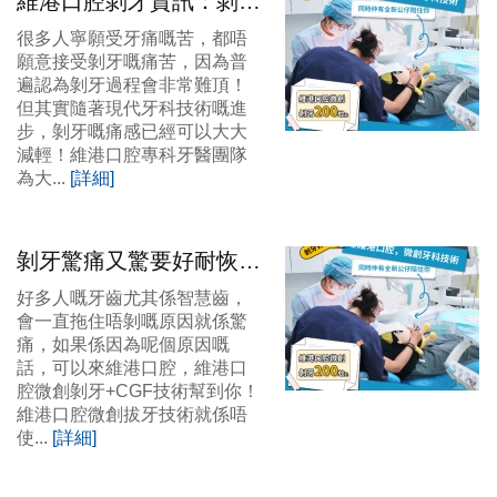
維港口腔剝牙資訊：剝牙
點樣可以減輕疼痛咧？維
很多人寧願受牙痛嘅苦，都唔
港口腔微創剝牙幾錢？
願意接受剝牙嘅痛苦，因為普
遍認為剝牙過程會非常難頂！
但其實隨著現代牙科技術嘅進
步，剝牙嘅痛感已經可以大大
減輕！維港口腔專科牙醫團隊
為大...
[詳細]
剝牙驚痛又驚要好耐恢
復？維港口腔微創剝牙
好多人嘅牙齒尤其係智慧齒，
+CGF技術幫到你
會一直拖住唔剝嘅原因就係驚
痛，如果係因為呢個原因嘅
話，可以來維港口腔，維港口
腔微創剝牙+CGF技術幫到你！
維港口腔微創拔牙技術就係唔
使...
[詳細]