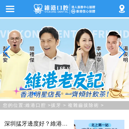
您的位置:
維港口腔
>
拔牙
>
複雜齒拔除術
>
深圳掹牙邊度好？維港口