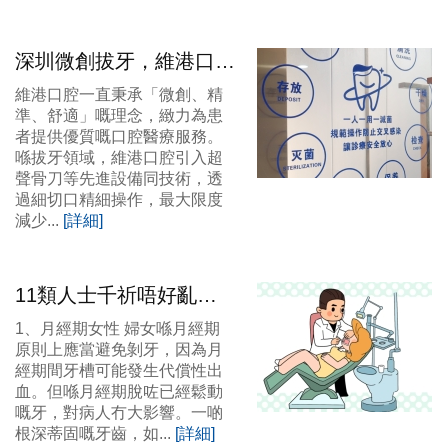
深圳微創拔牙，維港口腔
剝牙超聲骨刀技術，唔需
維港口腔一直秉承「微創、精
要再驚剝牙！
準、舒適」嘅理念，緻力為患
者提供優質嘅口腔醫療服務。
喺拔牙領域，維港口腔引入超
聲骨刀等先進設備同技術，透
過細切口精細操作，最大限度
減少...
[詳細]
11類人士千祈唔好亂剝
牙！深圳牙科穩陣剝牙推
1、月經期女性 婦女喺月經期
薦！
原則上應當避免剝牙，因為月
經期間牙槽可能發生代償性出
血。但喺月經期脫咗已經鬆動
嘅牙，對病人冇大影響。一啲
根深蒂固嘅牙齒，如...
[詳細]