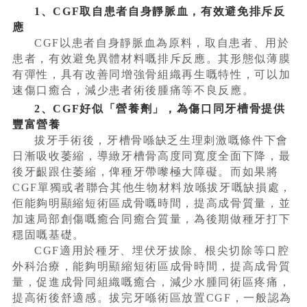
1、CGF取自患者自身靜脈血，有效避免排斥反
應
CGF以患者自身靜脈血為原料，取自患者、用於
患者，有效避免異體材料嘅排斥反應。其形態似薄膜
有彈性，具有改善同增強骨組織再生嘅特性，可以加
速傷口癒合，減少患者術後腫痛等不良反應。
2、CGF好似「營養劑」，為傷口同牙槽骨提供
豐富營養
拔牙手術後，牙槽骨喺缺乏生理刺激嘅條件下會
日漸吸收萎縮，導緻牙槽骨高度同寬度全面下降，最
後牙齦跟住萎縮，俾種牙帶嚟極大障礙。而如果將
CGF單獨或者聯合其他生物材料放喺拔牙嘅缺損處，
佢能夠明顯縮短術區成骨嘅時間，提高成骨質量，並
加速局部創傷嘅癒合同癒合質量，為後期做種牙打下
穩固嘅基礎。
CGF適用於種牙、埋伏牙拔除、根尖切除等口腔
外科治療，能夠明顯縮短術區成骨時間，提高成骨質
量，促進成骨同組織嘅癒合，減少水腫同術區疼痛，
提高術後舒適感。拔完牙喺術區放置CGF，一般認為