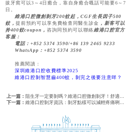
拔牙窩可以3～4日癒合，靠自身癒合嘅話可能要6～7
日。
維港口腔微創剝牙200蚊起，CGF生長因子500
蚊，
提前預約可以享免費檢查同醫生診金
，新客可以
拎400蚊coupon，
咨詢同預約可以聯絡
維港口腔官方
客服：
電話：+852 5374 3590/+86 139 2465 9233
WhatsApp：+852 5374 3590
推薦閱讀：
深圳維港口腔收費標準2025
維港口腔剝智慧齒400蚊，剝完之後要注意咩？
上一篇：
阻生牙一定要剝嗎？維港口腔微創剝牙！舒適精細化治療！
下一篇：
維港口腔剝牙資訊：剝牙點樣可以減輕疼痛咧？維港口腔微創剝牙幾錢？