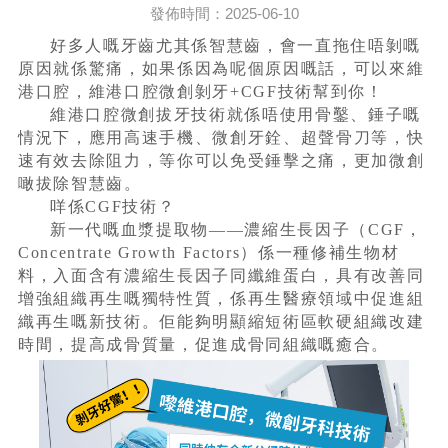
發佈時間：2025-06-10
好多人嘅牙齒尤其係智慧齒，會一直拖住唔剝嘅
原因就係驚痛，如果係因為呢個原因嘅話，可以來維
港口腔，維港口腔微創剝牙+CGF技術幫到你！
維港口腔微創拔牙技術就係唔使用骨鑿、錘子嘅
情況下，應用高速手機、微創牙銓、超聲骨刀等，快
速有效去除阻力，等你可以免受錘擊之痛，更加微創
噉拔除智慧齒。
咩係CGF技術？
新一代嘅血漿提取物——濃縮生長因子（CGF，
Concentrate Growth Factors）係一種修補生物材
料，入面含有濃縮生長因子同纖維蛋白，具有改善同
增強組織再生嘅獨特性質，係再生醫療領域中促進組
織再生嘅新技術。佢能夠明顯縮短術區軟硬組織改建
時間，提高成骨質量，促進成骨同組織嘅癒合。