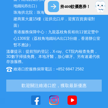
地鐵站B出口）
拎400蚊優惠券！
珠海拱北院：珠海市香洲區拱北迎賓南路1155號中
建商業大廈15樓（近拱北口岸，迎賓百貨廣場對
面）
香港服務保障中心：九龍荔枝角長裕街11號定豐中
心1306室（荔枝角地鐵站A出口3分鐘，香港辦公室
暫不應診）
溫馨提示：提前預約登記，X-ray、CT院內檢查免費，
3D數字掃描免費。本地牙醫，放心睇牙。另有速遞代收
存放服務。
維港口腔服務保障電話：+852 6847 2582
歡迎關注維港口腔，獲取最新優惠