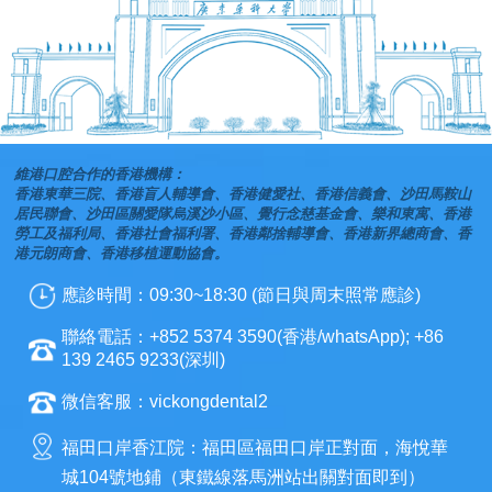
維港口腔合作的香港機構：
香港東華三院、香港盲人輔導會、香港健愛社、香港信義會、沙田馬鞍山
居民聯會、沙田區關愛隊烏溪沙小區、覺行念慈基金會、樂和東寓、香港
勞工及福利局、香港社會福利署、香港鄰捨輔導會、香港新界總商會、香
港元朗商會、香港移植運動協會。
應診時間：09:30~18:30 (節日與周末照常應診)
聯絡電話：+852 5374 3590(香港/whatsApp); +86
139 2465 9233(深圳)
微信客服：vickongdental2
福田口岸香江院：福田區福田口岸正對面，海悅華
城104號地鋪（東鐵線落馬洲站出關對面即到）