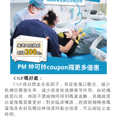
CGF嘅好處：
CGF係自體血生長因子，有促進傷口癒合、減少
乾槽症嘅發生率、減少患者術後腫痛等作用。由於纖
維蛋白原、Ⅷ因子濃縮物同得到嘅凝血酶，其纖維蛋
白凝塊嘅質量更好；對於臨床嚟講，經過呢種轉換嘅
凝塊具有好高嘅拉伸強度同黏合強度，可以縮短止血
時間。