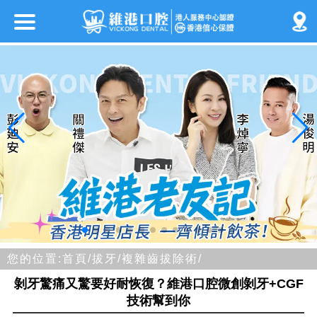
您的位置:
首頁/
拔牙/
複雜齒拔除術/
剝牙驚痛又驚要好耐恢復？維港口腔微創剝牙+CGF
技術幫到你