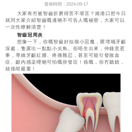
發佈時間：2024-09-17
大家有冇被智齒折磨得苦不堪言？維港口腔今日
就同大家介紹智齒嘅邊啲不可告人嘅秘密，大家可以
一次性瞭解清楚！
智齒冠周炎
想像一下，你嘅智齒好似個小惡魔，匿埋喺牙齦
深處，隻露出一點點小尖角。佢唔生出來，仲鐘意惹
事，導緻牙齦紅腫、疼痛難忍，甚至可能引發敗血
症、顱內感染哩啲可怕嘅併發症！係嘅，你冇聽錯，
就係咁嚴重！