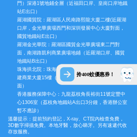
門）深港1號地鋪全層（近福田口岸、皇崗口岸地鐵
站E出口）
羅湖國貿院：羅湖區人民南路熙龍大廈二樓(近羅湖
口岸，金光華廣場西門和深圳發展中心大廈對面，
國貿地鐵站E出口）
羅湖金光華院：羅湖區國貿金光華廣場東二門對
面，南湖路凱利商業廣場地鋪（近羅湖口岸、國貿
地鐵站B出口）
珠海拱北院：珠海市香洲區拱北迎賓南路1155號中
拎400蚊優惠券！
建商業大廈15樓（近拱北口岸，迎賓百貨廣場對
面）
香港服務保障中心：九龍荔枝角長裕街11號定豐中
心1306室（荔枝角地鐵站A出口3分鐘，香港辦公室
暫不應診）
溫馨提示：提前預約登記，X-ray、CT院內檢查免費，
3D數字掃描免費。本地牙醫，放心睇牙。另有速遞代收
存放服務。