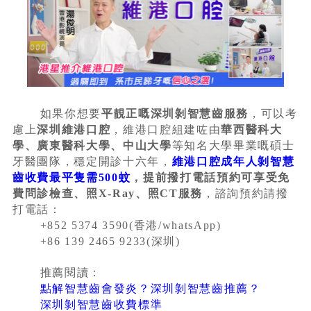
如果你想要
平靚正嘅深圳剝智慧齒服務
，可以考
慮上
深圳維港口腔
，維港口腔組建咗由
華西醫科大
學、廣東醫科大學、中山大學
等知名大學畢業嘅碩士
牙醫團隊，穩定開診十六年，
維港口腔成年人剝智慧
齒收費最平隻需500蚊
，提前撥打電話預約可享受免
費問診檢查、照X-Ray、照CT服務
，諮詢預約請撥
打電話：
+852 5374 3590(香港/whatsApp)
+86 139 2465 9233(深圳)
推薦閱讀：
點解智慧齒會發炎？深圳剝智慧齒推薦？
深圳剝智慧齒收費標準