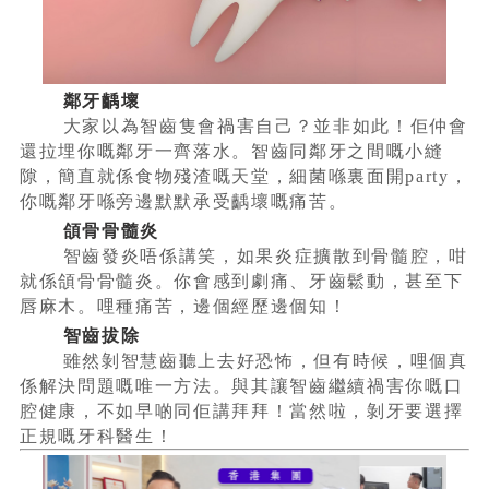
鄰牙齲壞
大家以為智齒隻會禍害自己？並非如此！佢仲會
還拉埋你嘅鄰牙一齊落水。智齒同鄰牙之間嘅小縫
隙，簡直就係食物殘渣嘅天堂，細菌喺裏面開party，
你嘅鄰牙喺旁邊默默承受齲壞嘅痛苦。
頜骨骨髓炎
智齒發炎唔係講笑，如果炎症擴散到骨髓腔，咁
就係頜骨骨髓炎。你會感到劇痛、牙齒鬆動，甚至下
唇麻木。哩種痛苦，邊個經歷邊個知！
智齒拔除
雖然剝智慧齒聽上去好恐怖，但有時候，哩個真
係解決問題嘅唯一方法。與其讓智齒繼續禍害你嘅口
腔健康，不如早啲同佢講拜拜！當然啦，剝牙要選擇
正規嘅牙科醫生！