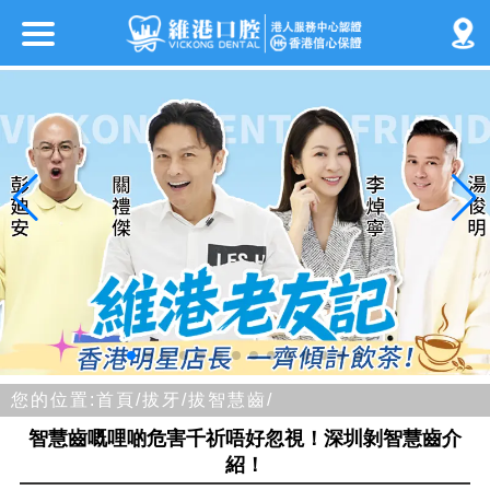
您的位置:
首頁/
拔牙/
拔智慧齒/
智慧齒嘅哩啲危害千祈唔好忽視！深圳剝智慧齒介
紹！