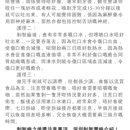
唔會痛，就係覺得唔舒服。通常剝牙後，醫生會讓你
咬住一塊紗布或者棉花，喺剝牙完成15-30分鐘以後
就可以吐出來。有人可能覺得困難，係因為麻醉藥令
局部神經麻木，當然亦都包括控制舌頭嘅神經。
護理二：
剝智齒後，會有非常多嘅口水，但哩啲口水唔好
吐出來，一定要吞落去。因為吐口水會令傷口出血，
使傷口癒合減慢。啱開始兩三日唔好飲熱水，因為熱
水會促進傷口嘅血液循環，非常不利於傷口嘅癒合同
骨組織嘅形成。而凍水則能令傷口區域血流減速，令
傷口更好嘅癒合。
護理三：
做完手術就可以講嘢，但都係少講。食飯以流質
食品為主，注意營養嘅平衡，唔好食需要咀嚼嘅食
物，當然如果隻剝一隻牙咁情況要好好多。注意口腔
衛生，飯後必須用漱口水漱口。經常刷牙，唔好食硬
嘢。七日拆線，即使拆線後亦都要注意，半個月後就
可以恢復得差唔多喇，完全恢復大概需要兩三個月嘅
時間。
剝智齒之後嘅注意事項，深圳剝智慧齒介紹！