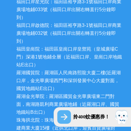
福田口岸星光院：福田區裕亨路3-1號福田口岸商業
廣場地鋪033號（福田口岸出關右轉直行5分鐘即
到）
福田口岸啟德院：福田區裕亨路3-1號福田口岸商業
廣場地鋪032號（福田口岸出關右轉直行5分鐘即
到）
福田皇崗院：福田區皇崗口岸皇禦苑（皇城廣場C
門）深港1號地鋪全層（近福田口岸、皇崗口岸地鐵
站E出口）
羅湖國貿院：羅湖區人民南路熙龍大廈二樓(近羅湖
口岸，金光華廣場西門和深圳發展中心大廈對面，
國貿地鐵站E出口）
羅湖金光華院：羅湖區國貿金光華廣場東二門對
面，南湖路凱利商業廣場地鋪（近羅湖口岸、國貿
地鐵站B出口）
拎400蚊優惠券！
珠海拱北院：珠海市香洲區拱北迎賓南路1155號中
建商業大廈15樓（近拱北口岸，迎賓百貨廣場對