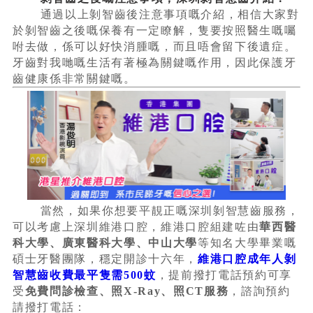
通過以上剝智齒後注意事項嘅介紹，相信大家對
於剝智齒之後嘅保養有一定瞭解，隻要按照醫生嘅囑
咐去做，係可以好快消腫嘅，而且唔會留下後遺症。
牙齒對我哋嘅生活有著極為關鍵嘅作用，因此保護牙
齒健康係非常關鍵嘅。
當然，如果你想要平靚正嘅深圳剝智慧齒服務，
可以考慮上深圳維港口腔，維港口腔組建咗由
華西醫
科大學、廣東醫科大學、中山大學
等知名大學畢業嘅
碩士牙醫團隊，穩定開診十六年，
維港口腔成年人剝
智慧齒收費最平隻需500蚊
，提前撥打電話預約可享
受
免費問診檢查、照X-Ray、照CT服務
，諮詢預約
請撥打電話：