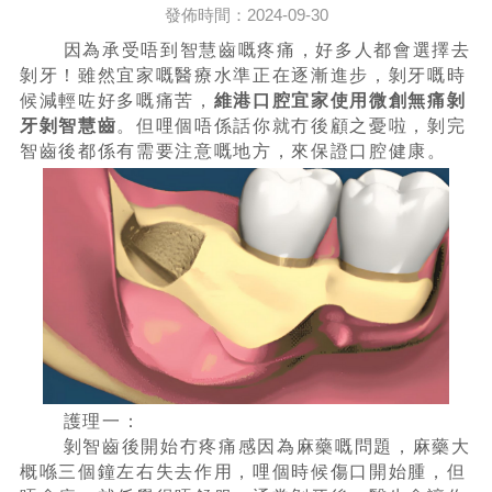
發佈時間：2024-09-30
因為承受唔到智慧齒嘅疼痛，好多人都會選擇去
剝牙！雖然宜家嘅醫療水準正在逐漸進步，剝牙嘅時
候減輕咗好多嘅痛苦，
維港口腔宜家使用微創無痛剝
牙剝智慧齒
。但哩個唔係話你就冇後顧之憂啦，剝完
智齒後都係有需要注意嘅地方，來保證口腔健康。
護理一：
剝智齒後開始冇疼痛感因為麻藥嘅問題，麻藥大
概喺三個鐘左右失去作用，哩個時候傷口開始腫，但