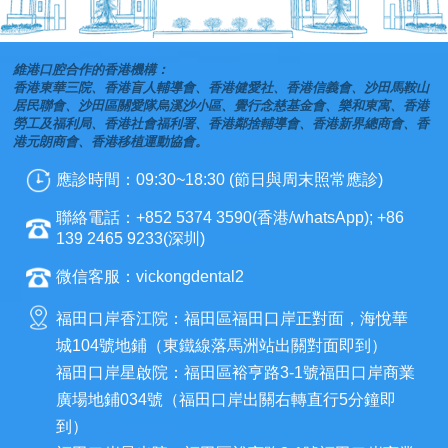
維港口腔合作的香港機構：
香港東華三院、香港盲人輔導會、香港健愛社、香港信義會、沙田馬鞍山
居民聯會、沙田區關愛隊烏溪沙小區、覺行念慈基金會、樂和東寓、香港
勞工及福利局、香港社會福利署、香港鄰捨輔導會、香港新界總商會、香
港元朗商會、香港移植運動協會。
應診時間：09:30~18:30 (節日與周末照常應診)
聯絡電話：+852 5374 3590(香港/whatsApp); +86
139 2465 9233(深圳)
微信客服：vickongdental2
福田口岸香江院：福田區福田口岸正對面，海悅華
城104號地鋪（東鐵線落馬洲站出關對面即到）
福田口岸星啟院：福田區裕亨路3-1號福田口岸商業
廣場地鋪034號（福田口岸出關右轉直行5分鐘即
到）