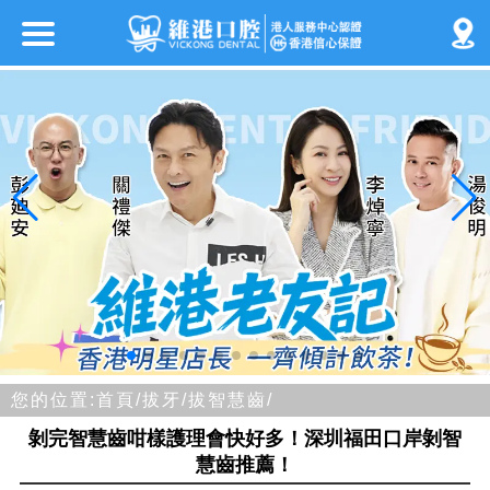
您的位置:
首頁/
拔牙/
拔智慧齒/
剝完智慧齒咁樣護理會快好多！深圳福田口岸剝智
慧齒推薦！