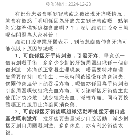
發佈時間：2024-12-23
有部分患者會喺剝智慧齒之後出現牙痛嘅情況，
就會有疑惑「明明係因為牙痛先去剝智慧齒嘅，點解
剝完都準備拆線都會痛咧？？」深圳維港口腔今日就
呢個問題為大家科普！
維港口腔專業牙醫表示，剝智慧齒後仲會牙痛可
能係以下原因導緻嘅：
1、可能係掹牙手術刺激，引發牙疼
。畢竟係一
個有創嘅手術，多多少少對於牙齒周圍組織係一個創
傷刺激，疼痛係正常嘅生理現象，唔需要特殊處理，
隻需要保持口腔衛生，一段時間後慢慢疼痛會消失。
偶爾仲會連帶下頜吞咽疼痛，呢個亦係因為手術刺激
引起周圍嘅軟組織充血疼痛。可以讓喺掹牙術後主動
使用冰袋冷敷，減少組織充血，減輕疼痛。同時要按
醫囑正確服用止痛藥同消炎藥。
2、可能係掹牙術後嘅組織活動牽扯掹牙傷口處
產生嘅刺激疼
，掹牙後要盡量減少口腔活動，減少對
掹牙創口周圍嘅刺激。多多休息，亦有利於術後恢
複。