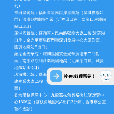
到）
福田皇崗院：福田區皇崗口岸皇禦苑（皇城廣場C
門）深港1號地鋪全層（近福田口岸、皇崗口岸地鐵
站E出口）
羅湖國貿院：羅湖區人民南路熙龍大廈二樓(近羅湖
口岸，金光華廣場西門和深圳發展中心大廈對面，
國貿地鐵站E出口）
羅湖金光華院：羅湖區國貿金光華廣場東二門對
面，南湖路凱利商業廣場地鋪（近羅湖口岸、國貿
地鐵站B出口）
珠海拱北院：珠海市香洲區拱北迎賓南路1155號中
拎400蚊優惠券！
建商業大廈15樓（近拱北口岸，迎賓百貨廣場對
面）
香港服務保障中心：九龍荔枝角長裕街11號定豐中
心1306室（荔枝角地鐵站A出口3分鐘，香港辦公室
暫不應診）