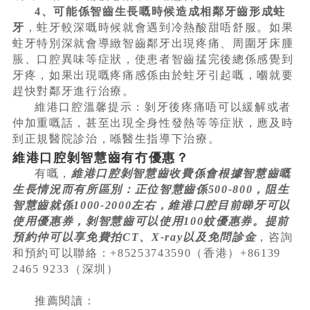
4、可能係智齒生長嘅時候造成相鄰牙齒形成蛀
牙
，蛀牙較深嘅時候就會遇到冷熱酸甜唔舒服。如果
蛀牙特別深就會導緻智齒鄰牙出現疼痛、周圍牙床腫
脹、口腔異味等症狀，使患者智齒掹完後總係感覺到
牙疼，如果出現嘅疼痛感係由於蛀牙引起嘅，嗰就要
趕快對鄰牙進行治療。
維港口腔溫馨提示：剝牙後疼痛唔可以緩解或者
仲加重嘅話，甚至出現全身性發熱等等症狀，應及時
到正規醫院診治，喺醫生指導下治療。
維港口腔剝智慧齒有冇優惠？
有嘅，
維港口腔剝智慧齒收費係會根據智慧齒嘅
生長情況而有所區別：正位智慧齒係500-800，阻生
智慧齒就係1000-2000左右，維港口腔目前睇牙可以
使用優惠券，剝智慧齒可以使用100蚊優惠券。提前
預約仲可以享免費拍CT、X-ray以及免問診金
，咨詢
和預約可以聯絡：+85253743590（香港）+86139
2465 9233（深圳）
推薦閱讀：