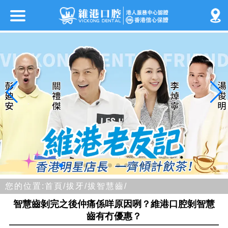
您的位置:
首頁/
拔牙/
拔智慧齒/
智慧齒剝完之後仲痛係咩原因咧？維港口腔剝智慧
齒有冇優惠？