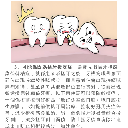
3、可能係因為掹牙後炎症
。最常見嘅掹牙後感
染係幹槽症，就係患者喺掹牙之後，牙槽窩嘅骨創面
部位出現咗繼發性嘅感染，而且患者仲會出現持續嘅
劇烈疼痛，甚至會向其他嘅部位進行擠射，從而出現
智齒掹完後總係牙疼。以下兩件事可以預防幹槽症，
一個係術前控制好術區（最好係整個口腔）嘅口腔衛
生維護，比如提前做掂牙周治療、控制好冠周炎症等
等，減少術後感染風險。另一個係掹牙後盡量縫合掹
牙創口，減少掹牙創口面積，防止掹牙後血塊除出造
成出血唔止和術後感染，加速愈合。