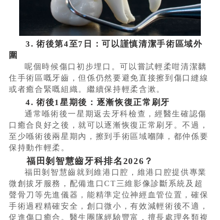
3. 術後第4至7日：可以謹慎清潔手術區域外
圍
呢個時候傷口初步埋口。可以嘗試輕柔咁清潔黐
住手術區嘅牙齒，但係仍然要避免直接擦到傷口縫線
或者癒合緊嘅組織。繼續保持輕柔含漱。
4. 術後1星期後：逐漸恢復正常刷牙
通常喺術後一星期返去牙科檢查，經醫生確認傷
口癒合良好之後，就可以逐漸恢復正常刷牙。不過，
至少喺術後兩星期內，擦到手術區域嗰陣，都仲係要
保持動作輕柔。
福田剝智慧齒牙科排名2026？
福田剝智慧齒就到維港口腔，維港口腔提供專業
微創拔牙服務，配備進口CT三維影像診斷系統及超
聲骨刀等先進儀器，能精準定位神經血管位置，確保
手術過程精確安全，創口微小，有效減輕術後不適，
促進傷口癒合。醫生團隊經驗豐富，擅長處理各類複