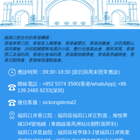
維港口腔合作的香港機構：
香港東華三院、香港盲人輔導會、香港健愛社、香港信義會、沙田馬鞍山
居民聯會、沙田區關愛隊烏溪沙小區、覺行念慈基金會、樂和東寓、香港
勞工及福利局、香港社會福利署、香港鄰捨輔導會、香港新界總商會、香
港元朗商會、香港移植運動協會。
應診時間：09:30~18:30 (節日與周末照常應診)
聯絡電話：+852 5374 3590(香港/whatsApp); +86
139 2465 9233(深圳)
微信客服：vickongdental2
福田口岸香江院：福田區福田口岸正對面，海悅華
城104號地鋪（東鐵線落馬洲站出關對面即到）
福田口岸星啟院：福田區裕亨路3-1號福田口岸商業