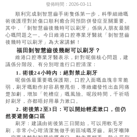
發佈時間：2026-03-11
順利完成剝智慧齒手術隻係第一步，科學細緻嘅
術後護理對於傷口順利癒合同預防併發症至關重要。
其中，「剝智慧齒後幾時可以刷牙」係病人朋友最關
心嘅問題之一。今日維港口腔專業牙醫就「剝智慧齒
後幾時可以刷牙」為大家講解！
福田剝智慧齒後幾耐可以刷牙？
維港口腔專業牙醫表示，針對呢個核心問題，建
議係分階段、有分別咁進行口腔清潔：
1. 術後24小時內：絕對禁止刷牙
呢個係最重要嘅保護期。口腔入面嘅血塊非常脆
弱，刷牙嘅動作好容易整甩佢，導緻繼發性出血同痛
楚加劇，增加「乾槽症」嘅風險。呢段時間，千祈唔
好刷牙，亦都唔好用暴力漱口。
2. 術後第2至3日：可以開始輕柔漱口，但仍
然要避開傷口區
刷牙：建議由術後第三日開始，可以用軟毛牙
刷，非常小心咁清潔無做手術區域嘅牙齒。刷牙嗰陣