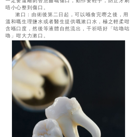
一定要遠離剝智慧齒嘅傷口，動作要輕手，防止牙刷
唔小心整到傷口。
漱口：由術後第二日起，可以喺食完嘢之後，用
溫和嘅生理鹽水或者醫生提供嘅漱口水，極之輕柔咁
含喺口度，然後等液體自然流出，千祈唔好「咕嚕咕
嚕」咁大力漱口。