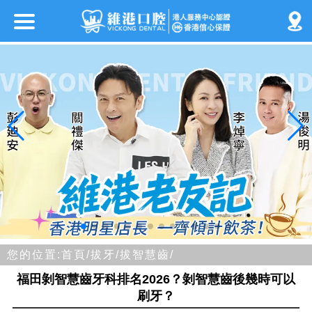
您的位置:
首頁/
拔牙/
拔智慧齒/
福田剝智慧齒牙科排名2026？剝智慧齒後幾時可以
刷牙？