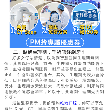
二、點解生理期，千祈唔好剝牙？
好多女仔唔清楚，以為剝智慧齒同生理期無關
係，其實風險好高！首先，生理期女性凝血功能會下
降，血液凝固時間延長，剝牙後容易出血唔止，好難
止血，仲會影響傷口癒合。其次，生理期免疫力會降
低，口腔細菌容易入侵傷口，引發感染，增加痛苦。
另外，生理期激素波動大，痛覺會更敏感，剝牙時同
術後嘅不適感會加重，所以千祈要避開生理期先去剝
牙呀～
最後溫馨提示，提前預約
維港口腔
，仲可以享免
費照 X 光、CT，同埋免醫生問診金！無論想咨詢價