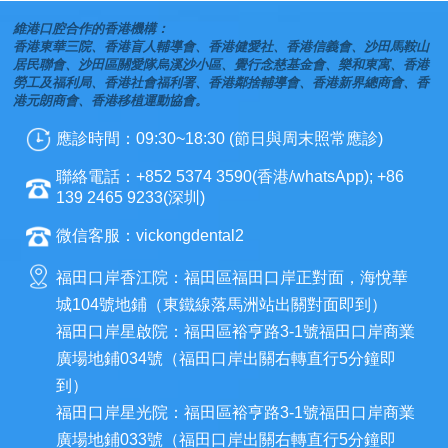
維港口腔合作的香港機構：
香港東華三院、香港盲人輔導會、香港健愛社、香港信義會、沙田馬鞍山
居民聯會、沙田區關愛隊烏溪沙小區、覺行念慈基金會、樂和東寓、香港
勞工及福利局、香港社會福利署、香港鄰捨輔導會、香港新界總商會、香
港元朗商會、香港移植運動協會。
應診時間：09:30~18:30 (節日與周末照常應診)
聯絡電話：+852 5374 3590(香港/whatsApp); +86
139 2465 9233(深圳)
微信客服：vickongdental2
福田口岸香江院：福田區福田口岸正對面，海悅華
城104號地鋪（東鐵線落馬洲站出關對面即到）
福田口岸星啟院：福田區裕亨路3-1號福田口岸商業
廣場地鋪034號（福田口岸出關右轉直行5分鐘即
到）
福田口岸星光院：福田區裕亨路3-1號福田口岸商業
廣場地鋪033號（福田口岸出關右轉直行5分鐘即