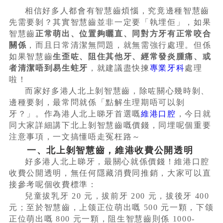
相信好多人都會有智慧齒煩惱，究竟邊種智慧齒
先需要剝？其實智慧齒並非一定要「執埋佢」，如果
智慧齒
正常萌出、位置夠曬直、同對方牙有正常咬合
關係
，而且日常清潔無問題，就無需強行處理。但係
如果智慧齒
生歪咗、阻住其他牙、經常發炎腫痛、或
者清潔唔到易生蛀牙
，就建議盡快揀
專業牙科
處理
啦！
而家好多港人北上剝智慧齒，除咗關心幾時剝、
邊種要剝，最常問就係「點解生理期唔可以剝
牙？」。作為港人北上睇牙首選嘅
維港口腔
，今日就
同大家詳細講下北上剝智慧齒嘅價錢，同埋呢個重要
注意事項，一文搞懂唔走冤枉路～
一、北上剝智慧齒，維港收費公開透明
好多港人北上睇牙，最關心就係價錢！維港口腔
收費公開透明，無任何隱藏消費同推銷，大家可以直
接參考呢個收費標準：
兒童拔乳牙 20 元，拔前牙 200 元，拔後牙 400
元；至於智慧齒，上颌正位萌出嘅 500 元一顆，下颌
正位萌出嘅 800 元一顆，阻生智慧齒則係 1000-