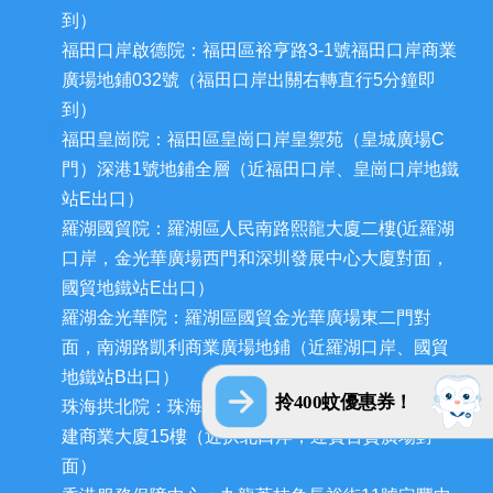
到）
福田口岸啟德院：福田區裕亨路3-1號福田口岸商業
廣場地鋪032號（福田口岸出關右轉直行5分鐘即
到）
福田皇崗院：福田區皇崗口岸皇禦苑（皇城廣場C
門）深港1號地鋪全層（近福田口岸、皇崗口岸地鐵
站E出口）
羅湖國貿院：羅湖區人民南路熙龍大廈二樓(近羅湖
口岸，金光華廣場西門和深圳發展中心大廈對面，
國貿地鐵站E出口）
羅湖金光華院：羅湖區國貿金光華廣場東二門對
面，南湖路凱利商業廣場地鋪（近羅湖口岸、國貿
地鐵站B出口）
拎400蚊優惠券！
珠海拱北院：珠海市香洲區拱北迎賓南路1155號中
建商業大廈15樓（近拱北口岸，迎賓百貨廣場對
面）