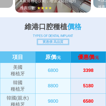
4.親骨相容技術，增強骨結合能力
推薦
推薦指數:
★★★★
舒適
舒適度:
★★★★
維港口腔種植
價格
TYPES OF DENTAL IMPLANT
實惠價 高品質
項目
原價
優惠價
/元
/元
美國
6800
3398
種植牙
韓國
8800
5180
種植牙
韓國(親水)
9800
6580
種植牙