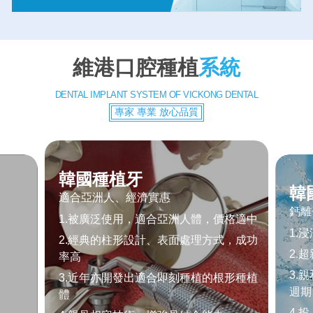
維港口腔種植
系統
DENTAL IMPLANT SYSTEM OF VICKONG DENTAL
專家 專業 放心品質
韓國種植牙
韓
適合亞洲人、經濟實惠
鈣離
1.被廣泛使用，適合亞洲人體，價格適中
1.
2.經典的柱形設計、表面處理方式，成功
2.
率高
3.
3.近年亦開發出適合即刻種植的根形種植
週期
體
4.