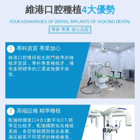
維港口腔種植
4大優勢
FOUR ADVANTAGES OF DENTAL IMPLANTS OF VICKONG DENTAL
專家 專業 放心品質
專科資質 專業放心
1
維港口腔獲得衛生部門核準的種
植牙資質，專科專業種植牙，擁
有多間標準的三通道無菌手術
室。
高端設備 精準種植
2
配備韓國進口4合1數字化CT,精
準定位植牙。配備國際知名種植
系統，各型號植體與愈合基臺、
滿足顧客不同需求的種植修復。