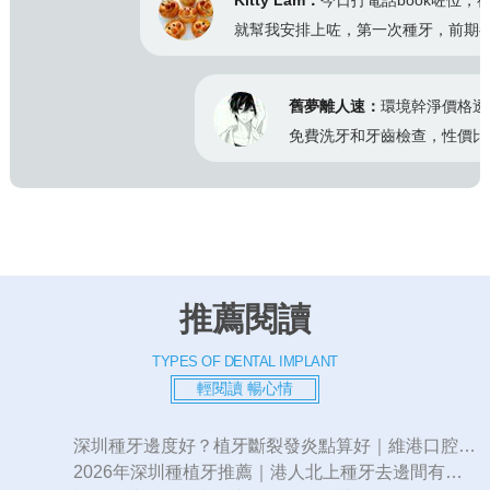
Kitty Lam：
今日打電話book咗位，禮拜人
就幫我安排上咗，第一次種牙，前期都交代的好清楚
舊夢離人速：
環境幹淨價格透明實惠
免費洗牙和牙齒檢查，性價比超高
推薦閱讀
TYPES OF DENTAL IMPLANT
輕閱讀 暢心情
深圳種牙邊度好？植牙斷裂發炎點算好｜維港口腔專解植...
2026年深圳種植牙推薦｜港人北上種牙去邊間有信心...