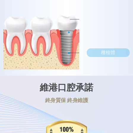
基臺
種植體
維港口腔承諾
終身質保 終身維護