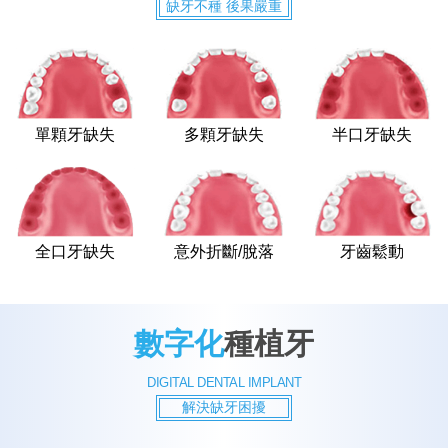
缺牙不種 後果嚴重
單顆牙缺失
多顆牙缺失
半口牙缺失
全口牙缺失
意外折斷/脫落
牙齒鬆動
數字化
種植牙
DIGITAL DENTAL IMPLANT
解決缺牙困擾