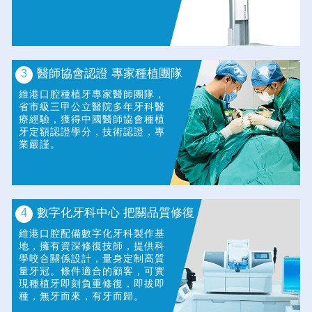
醫師協會認證 專家種植團隊
3
維港口腔種植牙專家醫師團隊，
省市級三甲公立醫院多年牙科醫
療經驗，獲得中國醫師協會種植
牙定額認證學分，技術認證，專
業嚴謹。
數字化牙科中心 把關品質修復
4
維港口腔配備數字化牙科製作基
地，擁有資深修復技師，提供科
學咬合關係設計，量身定制高質
量牙冠。條件適合的顧客，可實
現種植牙即刻負重修復，即拔即
種，無牙而來，有牙而歸。