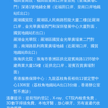
福田皇崗院：福田區皇崗口岸皇禦苑（皇城廣場C
門）深港1號地鋪全層（近福田口岸、皇崗口岸地鐵
站E出口）
羅湖國貿院：羅湖區人民南路熙龍大廈二樓(近羅湖
口岸，金光華廣場西門和深圳發展中心大廈對面，
國貿地鐵站E出口）
羅湖金光華院：羅湖區國貿金光華廣場東二門對
面，南湖路凱利商業廣場地鋪（近羅湖口岸、國貿
地鐵站B出口）
珠海拱北院：珠海市香洲區拱北迎賓南路1155號中
建商業大廈15樓（近拱北口岸，迎賓百貨廣場對
面）
香港服務保障中心：九龍荔枝角長裕街11號定豐中
心1306室（荔枝角地鐵站A出口3分鐘，香港辦公室
暫不應診）
溫馨提示：提前預約登記，X-ray、CT院內檢查免費，
3D數字掃描免費。本地牙醫，放心睇牙。另有速遞代收