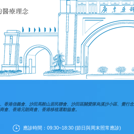
、香港信義會、沙田馬鞍山居民聯會、沙田區關愛隊烏溪沙小區、覺行念
商會、香港元朗商會、香港移植運動協會。
應診時間：09:30~18:30 (節日與周末照常應診)