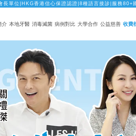
長單位|HKG香港信心保證認證|8種語言接診|服務80+
簡介
本地牙醫
消毒滅菌
病例對比
大學合作
公益慈善
收費