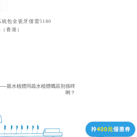
包全瓷牙僅需5180
90（香港）
——親水植體同疏水植體嘅區別係咩
咧？