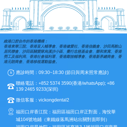
維港口腔合作的香港機構：
香港東華三院、香港盲人輔導會、香港健愛社、香港信義會、沙田馬鞍山
居民聯會、沙田區關愛隊烏溪沙小區、覺行念慈基金會、樂和東寓、香港
勞工及福利局、香港社會福利署、香港鄰捨輔導會、香港新界總商會、香
港元朗商會、香港移植運動協會。
應診時間：09:30~18:30 (節日與周末照常應診)
聯絡電話：+852 5374 3590(香港/whatsApp); +86
139 2465 9233(深圳)
微信客服：vickongdental2
福田口岸香江院：福田區福田口岸正對面，海悅華
城104號地鋪（東鐵線落馬洲站出關對面即到）