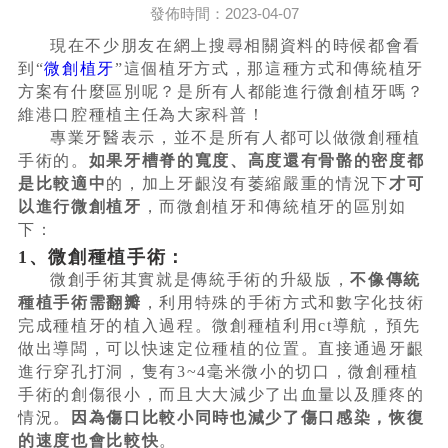
發佈時間：2023-04-07
現在不少朋友在網上搜尋相關資料的時候都會看
到“
微創植牙
”這個植牙方式，那這種方式和傳統植牙
方案有什麼區別呢？是所有人都能進行微創植牙嗎？
維港口腔種植主任為大家科普！
專業牙醫表示，並不是所有人都可以做微創種植
手術的。
如果牙槽脊的寬度、高度還有骨骼的密度都
是比較適中
的，加上牙齦沒有萎縮嚴重的情況下
才可
以進行微創植牙
，而微創植牙和傳統植牙的區別如
下：
1、微創種植手術：
微創手術其實就是傳統手術的升級版，
不像傳統
種植手術需翻瓣
，利用特殊的手術方式和數字化技術
完成種植牙的植入過程。微創種植利用ct導航，預先
做出導闆，可以快速定位種植的位置。直接通過牙齦
進行穿孔打洞，隻有3~4毫米微小的切口，微創種植
手術的創傷很小，而且大大減少了出血量以及腫疼的
情況。
因為傷口比較小同時也減少了傷口感染，恢復
的速度也會比較快
。