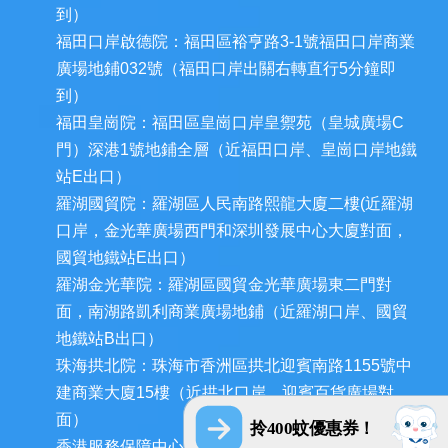
到）
福田口岸啟德院：福田區裕亨路3-1號福田口岸商業
廣場地鋪032號（福田口岸出關右轉直行5分鐘即
到）
福田皇崗院：福田區皇崗口岸皇禦苑（皇城廣場C
門）深港1號地鋪全層（近福田口岸、皇崗口岸地鐵
站E出口）
羅湖國貿院：羅湖區人民南路熙龍大廈二樓(近羅湖
口岸，金光華廣場西門和深圳發展中心大廈對面，
國貿地鐵站E出口）
羅湖金光華院：羅湖區國貿金光華廣場東二門對
面，南湖路凱利商業廣場地鋪（近羅湖口岸、國貿
地鐵站B出口）
珠海拱北院：珠海市香洲區拱北迎賓南路1155號中
建商業大廈15樓（近拱北口岸，迎賓百貨廣場對
面）
拎400蚊優惠券！
香港服務保障中心：九龍荔枝角長裕街11號定豐中