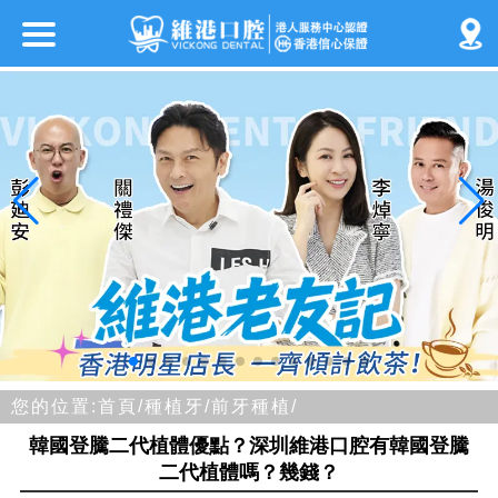
您的位置:
首頁/
種植牙/
前牙種植/
韓國登騰二代植體優點？深圳維港口腔有韓國登騰
二代植體嗎？幾錢？