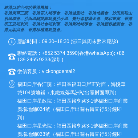
維港口腔合作的香港機構：
香港東華三院、香港盲人輔導會、香港健愛社、香港信義會、沙田馬鞍山
居民聯會、沙田區關愛隊烏溪沙小區、覺行念慈基金會、樂和東寓、香港
勞工及福利局、香港社會福利署、香港鄰捨輔導會、香港新界總商會、香
港元朗商會、香港移植運動協會。
應診時間：09:30~18:30 (節日與周末照常應診)
聯絡電話：+852 5374 3590(香港/whatsApp); +86
139 2465 9233(深圳)
微信客服：vickongdental2
福田口岸香江院：福田區福田口岸正對面，海悅華
城104號地鋪（東鐵線落馬洲站出關對面即到）
福田口岸星啟院：福田區裕亨路3-1號福田口岸商業
廣場地鋪034號（福田口岸出關右轉直行5分鐘即
到）
福田口岸星光院：福田區裕亨路3-1號福田口岸商業
廣場地鋪033號（福田口岸出關右轉直行5分鐘即