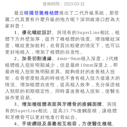
發佈時間：2023-03-31
最近
韓國登騰種植體
推出了二代升級系統，那登
騰二代其實有什麼升級的地方呢？深圳維港口腔為大
家科普！
1、優化螺紋設計
。與現有的SuperLine相比，植
體下方外壁加厚，提升了種植體的強度。增強螺紋深
度，螺紋更加銳利，在骨質比較硬的情況下，也可以
更好地植入，增加了植體的自攻性。
2、加長切割邊緣
。4mm~9mm植入深度，2代種
植體植入扭矩明顯減少，但是最終10mm深度上，即
最終植入扭矩無明顯差異。能夠很好的改善植入扭
矩，在骨密度較高的時候也不會有植入扭力值過大的
情況。增加植體自攻性，提高植入效率，充分保證植
入頸部的初期穩定性。同時還改善植入扭矩，使醫生
操作更容易。
3、增加種植體表面與牙槽骨的接觸面積
。與現
有的SuperLine相比，提高23.7%接觸面積，讓植體
和牙槽骨可以更好地進行骨結合。
4、手術鑽頭及基臺相互相容，方便醫生種植
。