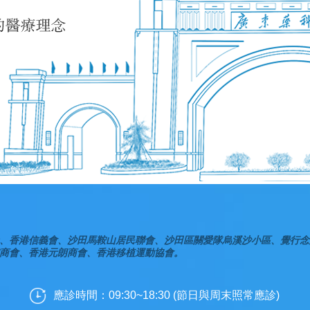
、香港信義會、沙田馬鞍山居民聯會、沙田區關愛隊烏溪沙小區、覺行念
商會、香港元朗商會、香港移植運動協會。
應診時間：09:30~18:30 (節日與周末照常應診)