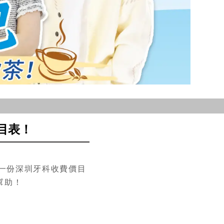
目表！
一份深圳牙科收費價目
幫助！