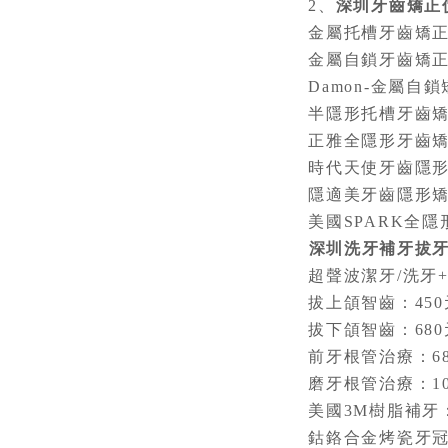
2、
深圳牙齒矯正
金屬托槽牙齒矯正：
金屬自鎖牙齒矯正：1
Damon-金屬自鎖矯
半隱形托槽牙齒矯正：
正雅全隱形牙齒矯正：
時代天使牙齒隱形矯正
隱適美牙齒隱形矯正：
美國SPARK全隱形矯
深圳洗牙補牙拔
超聲波潔牙/洗牙+
拔上頜智齒：450
拔下頜智齒：680
前牙根管治療：68
磨牙根管治療：10
美國3M樹脂補牙：9
鈷鉻合金烤瓷牙冠：7