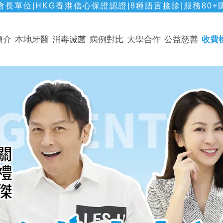
長單位|HKG香港信心保證認證|8種語言接診|服務80+
簡介
本地牙醫
消毒滅菌
病例對比
大學合作
公益慈善
收費