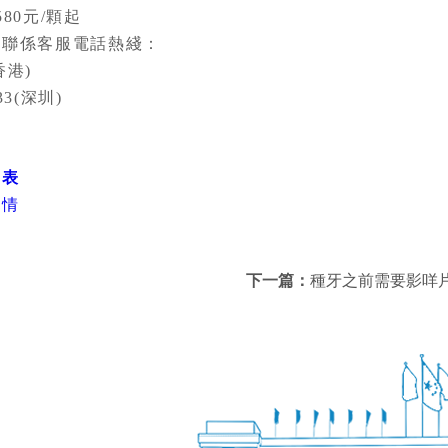
0元/顆起
聯係客服電話熱綫：
香港)
33(深圳)
目表
詳情
下一篇：
種牙之前需要影咩