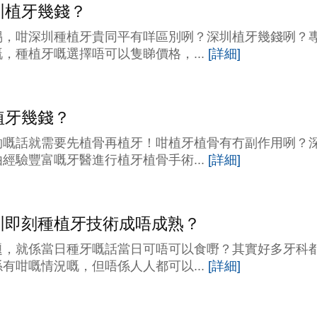
圳植牙幾錢？
惕，咁深圳種植牙貴同平有咩區別咧？深圳植牙幾錢咧？
，種植牙嘅選擇唔可以隻睇價格，...
[詳細]
植牙幾錢？
夠嘅話就需要先植骨再植牙！咁植牙植骨有冇副作用咧？
經驗豐富嘅牙醫進行植牙植骨手術...
[詳細]
圳即刻種植牙技術成唔成熟？
題，就係當日種牙嘅話當日可唔可以食嘢？其實好多牙科
有咁嘅情況嘅，但唔係人人都可以...
[詳細]