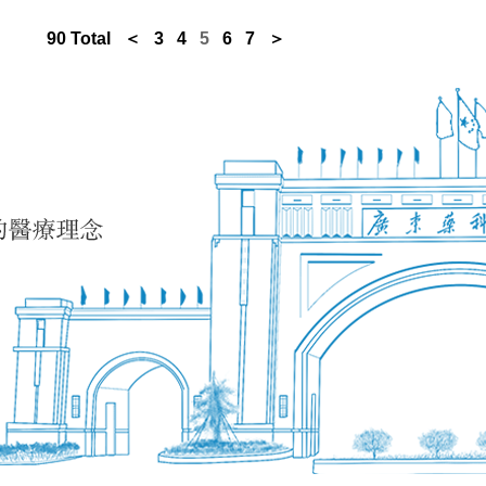
90 Total
＜
3
4
5
6
7
＞