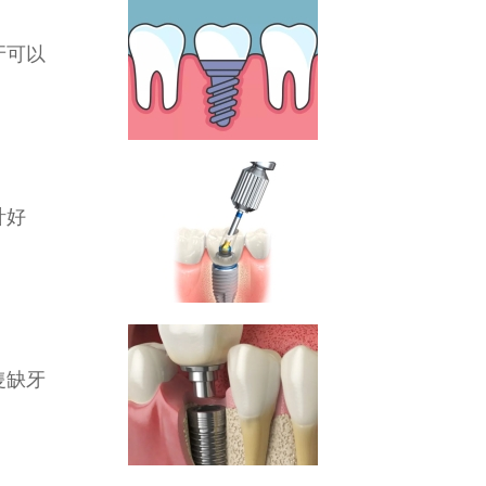
牙可以
計好
隻缺牙