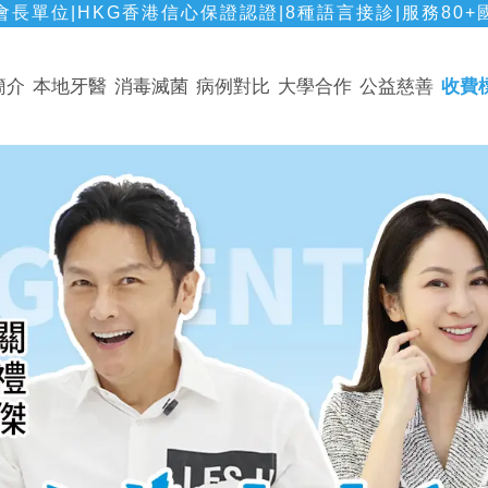
長單位|HKG香港信心保證認證|8種語言接診|服務80+
簡介
本地牙醫
消毒滅菌
病例對比
大學合作
公益慈善
收費