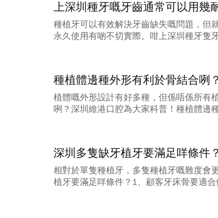
上深圳種牙嘅牙齒通常可以用幾
種植牙可以有效解決牙齒缺失嘅問題，但
永久使用有啲不切實際。咁上深圳種牙隻牙
種植體邊種外形有利於骨結合咧
植體嘅外形設計有好多種，但係唔係所有
咧？深圳維港口腔為大家科普！種植體邊種
深圳多隻缺牙植牙要滿足咩條件
相對於單隻種植牙，多隻種植牙嘅難度會
植牙要滿足咩條件？1、顧客牙床骨要適合做