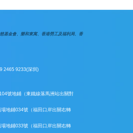
慈基金會、樂和東寓、香港勞工及福利局、香
9 2465 9233(深圳)
104號地鋪（東鐵線落馬洲站出關對
廣場地鋪034號（福田口岸出關右轉
廣場地鋪033號（福田口岸出關右轉