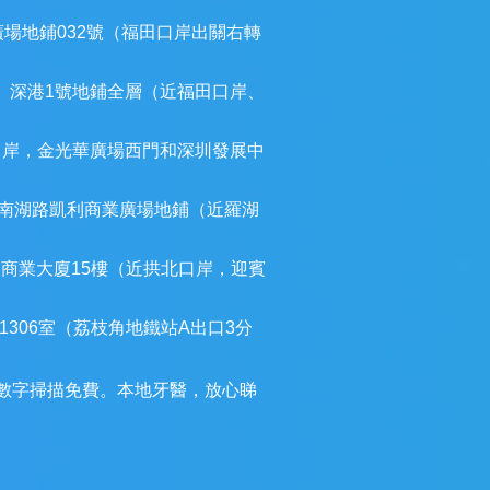
廣場地鋪032號（福田口岸出關右轉
）深港1號地鋪全層（近福田口岸、
口岸，金光華廣場西門和深圳發展中
南湖路凱利商業廣場地鋪（近羅湖
建商業大廈15樓（近拱北口岸，迎賓
306室（荔枝角地鐵站A出口3分
3D數字掃描免費。本地牙醫，放心睇