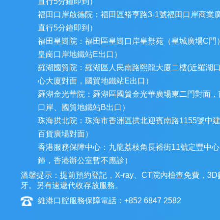
直行5分鐘即到）
福田口岸啟德院：福田區裕亨路3-1號福田口岸商業
直行5分鐘即到）
福田皇崗院：福田區皇崗口岸皇禦苑（皇城廣場C門
皇崗口岸地鐵站E出口）
羅湖國貿院：羅湖區人民南路熙龍大廈二樓(近羅湖
心大廈對面，國貿地鐵站E出口）
羅湖金光華院：羅湖區國貿金光華廣場東二門對面，
口岸、國貿地鐵站B出口）
珠海拱北院：珠海市香洲區拱北迎賓南路1155號中
百貨廣場對面）
香港服務保障中心：九龍荔枝角長裕街11號定豐中心1
鐘，香港辦公室暫不應診）
溫馨提示：提前預約登記，X-ray、CT院內檢查免費，
牙。另有速遞代收存放服務。
維港口腔服務保障電話：+852 6847 2582