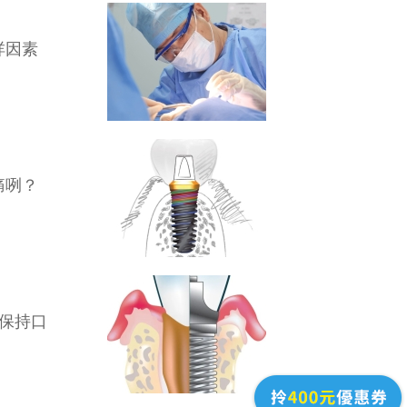
咩因素
痛咧？
保持口