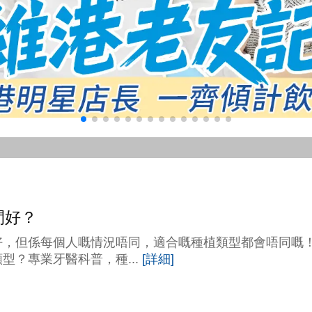
間好？
好，但係每個人嘅情況唔同，適合嘅種植類型都會唔同嘅
型？專業牙醫科普，種...
[詳細]