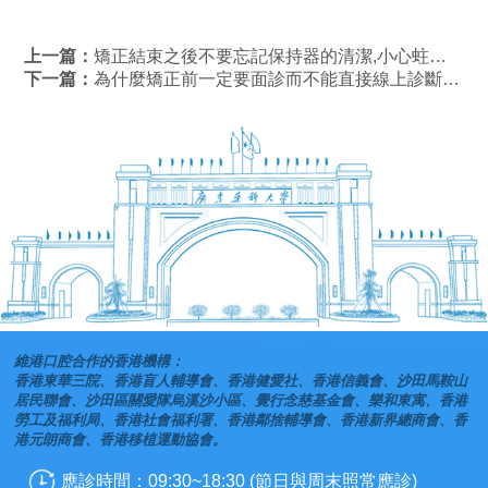
上一篇：
矯正結束之後不要忘記保持器的清潔,小心蛀牙、牙周病上身！
下一篇：
為什麼矯正前一定要面診而不能直接線上診斷呢？
維港口腔合作的香港機構：
香港東華三院、香港盲人輔導會、香港健愛社、香港信義會、沙田馬鞍山
居民聯會、沙田區關愛隊烏溪沙小區、覺行念慈基金會、樂和東寓、香港
勞工及福利局、香港社會福利署、香港鄰捨輔導會、香港新界總商會、香
港元朗商會、香港移植運動協會。
應診時間：09:30~18:30 (節日與周末照常應診)