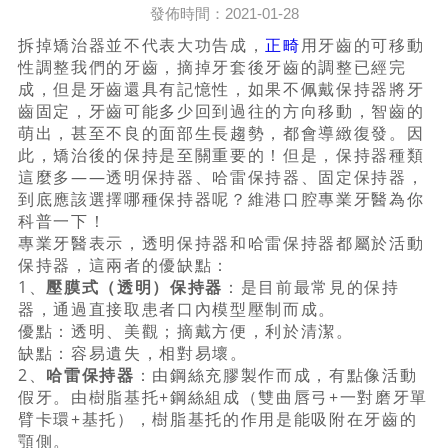
發佈時間：2021-01-28
拆掉矯治器並不代表大功告成，
正畸
用牙齒的可移動
性調整我們的牙齒，摘掉牙套後牙齒的調整已經完
成，但是牙齒還具有記憶性，如果不佩戴保持器將牙
齒固定，牙齒可能多少回到過往的方向移動，智齒的
萌出，甚至不良的面部生長趨勢，都會導緻復發。因
此，矯治後的保持是至關重要的！但是，保持器種類
這麼多——透明保持器、哈雷保持器、固定保持器，
到底應該選擇哪種保持器呢？維港口腔專業牙醫為你
科普一下！
專業牙醫表示，透明保持器和哈雷保持器都屬於活動
保持器，這兩者的優缺點：
1、
壓膜式（透明）保持器
：是目前最常見的保持
器，通過直接取患者口內模型壓制而成。
優點：透明、美觀；摘戴方便，利於清潔。
缺點：容易遺失，相對易壞。
2、
哈雷保持器
：由鋼絲充膠製作而成，有點像活動
假牙。由樹脂基托+鋼絲組成（雙曲唇弓+一對磨牙單
臂卡環+基托），樹脂基托的作用是能吸附在牙齒的
顎側。