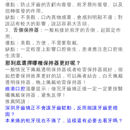
優點：防止牙齒的舌齶向復發、前牙唇向復發、以及
扭轉復發的作用。
缺點：不美觀，口內異物感重，會感到明顯不適；對
說話有較大的影響，說話容易大舌頭。
3、
舌側保持器
：一般粘接於前牙的舌側，起固定作
用。
優點：美觀，方便，不需要取戴。
缺點：一定程度上影響口腔衛生，患者應注意口腔衛
生清潔。
那到底選擇哪種保持器更好呢？
一般情況下佩戴透明保持器或者哈雷保持器就好，假
如想要保持效果更好的話，可以兩者結合，白天佩戴
透明保持器，晚上佩戴哈雷保持器！
維港口腔
溫馨提示：做完牙齒矯正後一定一定要按醫
囑佩戴保持器，避免反彈！
推薦閱讀：
深圳牙齒矯正不會讓牙齒鬆動，反而能讓牙齒更穩
固？
本來痛的蛀牙現在不痛了，這樣還有必要去看牙嗎？