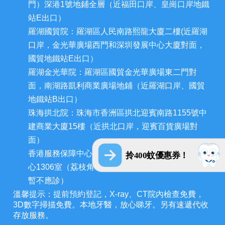
門）深港1號地鋪全層（近福田口岸、皇崗口岸地鐵
站E出口）
羅湖國貿院：羅湖區人民南路熙龍大廈二樓(近羅湖
口岸，金光華廣場西門和深圳發展中心大廈對面，
國貿地鐵站E出口）
羅湖金光華院：羅湖區國貿金光華廣場東二門對
面，南湖路凱利商業廣場地鋪（近羅湖口岸、國貿
地鐵站B出口）
珠海拱北院：珠海市香洲區拱北迎賓南路1155號中
建商業大廈15樓（近拱北口岸，迎賓百貨廣場對
面）
香港服務保障中心：九龍荔枝角長裕街11號定豐中
拎400蚊優惠券！
心1306室（荔枝角地鐵站A出口3分鐘，香港辦公室
暫不應診）
溫馨提示：提前預約登記，X-ray、CT院內檢查免費，
3D數字掃描免費。本地牙醫，放心睇牙。另有速遞代收
存放服務。