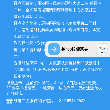
羅湖國貿院：羅湖區人民南路熙龍大廈二樓(近羅湖
口岸，金光華廣場西門和深圳發展中心大廈對面，
國貿地鐵站E出口）
羅湖金光華院：羅湖區國貿金光華廣場東二門對
面，南湖路凱利商業廣場地鋪（近羅湖口岸、國貿
地鐵站B出口）
珠海拱北院：珠海市香洲區拱北迎賓南路1155號中
拎400蚊優惠券！
建商業大廈15樓（近拱北口岸，迎賓百貨廣場對
面）
香港服務保障中心：九龍荔枝角長裕街11號定豐中
心1306室（荔枝角地鐵站A出口3分鐘，香港辦公室
暫不應診）
溫馨提示：提前預約登記，X-ray、CT院內檢查免費，
3D數字掃描免費。本地牙醫，放心睇牙。另有速遞代收
存放服務。
維港口腔服務保障電話：+852 6847 2582