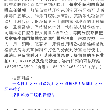
喺香港唔同位置嘅市民到診睇牙！
每家分院都由資深
嘅主任帶領
，無論係種植牙抑或係洗牙補牙都可以喺
維港口腔解決。維港口腔以廣東話、英語等七種語言
進行牙科接診，服務超過三十個國家和地區的牙科顧
客，重視醫德、堅持醫療本質，執行港式醫學標準。
同埋維港口腔係醫療質量A級單位，
每間分院都按照
國家衛生部門標準規範進行嚴格消毒
，嚴格按照「一
人一用一消毒」嘅要求，牙科使用嘅器械都係經過嚴
格清洗消毒滅菌同獨立打包先分配到診室進行使用。
維港口腔目前睇牙可以使用優惠券，提前預約享免費
拍CT、X-ray以及免問診金
，咨詢和預約可以聯絡：
+85253743590（香港）+86139 2465 9233（深圳）
推薦閱讀：
一次性杜牙根同多次杜牙根邊種好？深圳杜牙根
牙科推介
深圳維港口腔收費標準