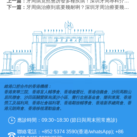
上一篇：
牙周病竟然會誘發多種疾病！深圳牙周專科介紹收費！
下一篇：
牙周病治療到底要幾耐咧？深圳牙周治療要幾錢？
維港口腔合作的香港機構：
香港東華三院、香港盲人輔導會、香港健愛社、香港信義會、沙田馬鞍山
居民聯會、沙田區關愛隊烏溪沙小區、覺行念慈基金會、樂和東寓、香港
勞工及福利局、香港社會福利署、香港鄰捨輔導會、香港新界總商會、香
港元朗商會、香港移植運動協會。
應診時間：09:30~18:30 (節日與周末照常應診)
聯絡電話：+852 5374 3590(香港/whatsApp); +86