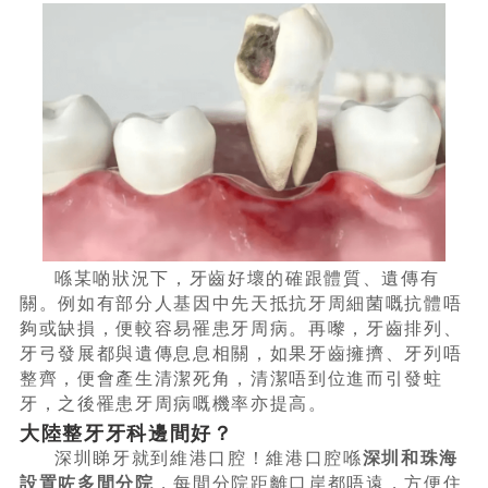
喺某啲狀況下，牙齒好壞的確跟體質、遺傳有
關。例如有部分人基因中先天抵抗牙周細菌嘅抗體唔
夠或缺損，便較容易罹患牙周病。再嚟，牙齒排列、
牙弓發展都與遺傳息息相關，如果牙齒擁擠、牙列唔
整齊，便會產生清潔死角，清潔唔到位進而引發蛀
牙，之後罹患牙周病嘅機率亦提高。
大陸整牙牙科邊間好？
深圳睇牙就到維港口腔！維港口腔喺
深圳和珠海
設置咗多間分院
，每間分院距離口岸都唔遠，方便住