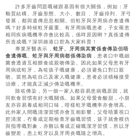
許多牙齒問題嘅確跟基因有很大關係，例如：牙
釉質結構、牙齒形態、大小、數目 、牙齒排列、牙弓
發展，都與遺傳息息相關。但蛀牙與牙周病亦會遺傳
嗎？好多時候蛀牙嚴重、有牙周病嘅患者，子女罹患
相同疾病嘅機率亦會比較高，係咩原因咧？真係遺傳
所造成嘅？深圳維港口腔為大家科普！
專業牙醫表示，
蛀牙、牙周病其實係會傳染但唔
會遺傳嘅
。
蛀牙與牙周病都係傳染病
，患者口中嘅細
菌會透過互相餵食或親吻傳染。因此如果父母患有牙
周病或蛀牙，為咗孩子嘅健康，必須避免口對口親
吻。當然為咗自己及家人嘅健康，患者必須積極接受
治療，才能真正減少傳染嘅機率。
除咗傳染，另一個一家人都容易患病嘅原因，就
同飲食習慣有好大嘅關係。如果父母愛食酸甜，小朋
友亦容易養成相同口味，咁樣蛀牙嘅機率亦會增高。
此外家人間嘅清潔習慣亦會互相影響，父母唔重視口
腔清潔，冇養成定期檢查牙齒嘅習慣，孩子就會糢仿
與指導嘅對象，亦難以養成正確嘅潔牙習慣，所以牙
齒變差，患上蛀牙以及牙周炎嘅隨之增高。