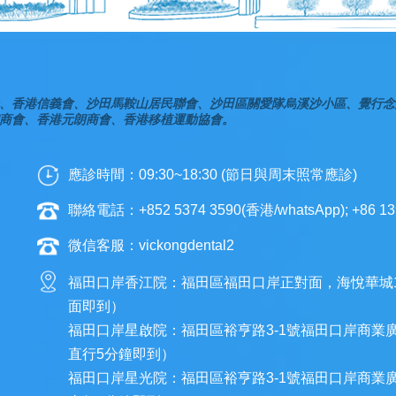
、香港信義會、沙田馬鞍山居民聯會、沙田區關愛隊烏溪沙小區、覺行念
商會、香港元朗商會、香港移植運動協會。
應診時間：09:30~18:30 (節日與周末照常應診)
聯絡電話：+852 5374 3590(香港/whatsApp); +86 13
微信客服：vickongdental2
福田口岸香江院：福田區福田口岸正對面，海悅華城
面即到）
福田口岸星啟院：福田區裕亨路3-1號福田口岸商業
直行5分鐘即到）
福田口岸星光院：福田區裕亨路3-1號福田口岸商業