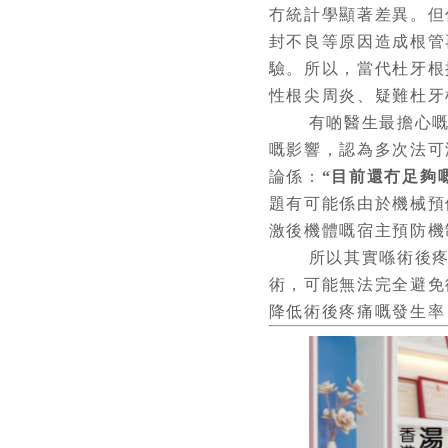
冇統計學顯著差異。但
封不良等原因造成根管
驗。所以，當代杜牙根
性根尖周炎、疑難杜牙
有啲醫生最擔心
嘅影響，認為多次法可
論係：
“目前還冇足夠
題有可能係由於機械預
激後機體嘅宿主預防機
所以其實喺術後
術，可能無法完全避免
降低術後疼痛嘅發生率