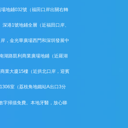
廣場地鋪032號（福田口岸出關右轉
）深港1號地鋪全層（近福田口岸、
口岸，金光華廣場西門和深圳發展中
南湖路凱利商業廣場地鋪（近羅湖
建商業大廈15樓（近拱北口岸，迎賓
306室（荔枝角地鐵站A出口3分
3D數字掃描免費。本地牙醫，放心睇