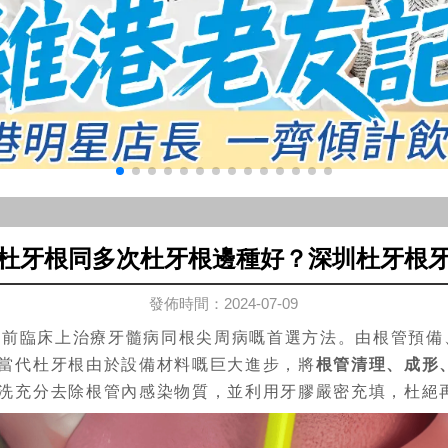
杜牙根同多次杜牙根邊種好？深圳杜牙根
發佈時間：2024-07-09
臨床上治療牙髓病同根尖周病嘅首選方法。由根管預備
當代杜牙根由於設備材料嘅巨大進步，將
根管清理、成形
洗充分去除根管內感染物質，並利用牙膠嚴密充填，杜絕