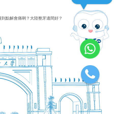
撞到點解會痛咧？大陸整牙邊間好？