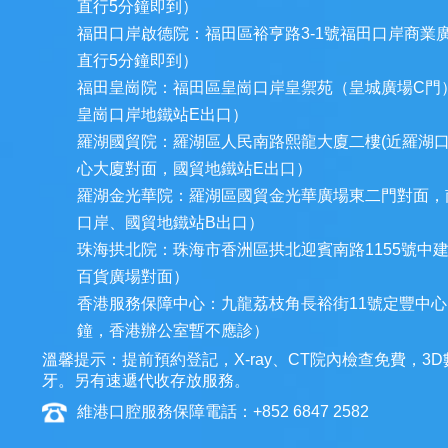
直行5分鐘即到）
福田口岸啟德院：福田區裕亨路3-1號福田口岸商業
直行5分鐘即到）
福田皇崗院：福田區皇崗口岸皇禦苑（皇城廣場C門
皇崗口岸地鐵站E出口）
羅湖國貿院：羅湖區人民南路熙龍大廈二樓(近羅湖
心大廈對面，國貿地鐵站E出口）
羅湖金光華院：羅湖區國貿金光華廣場東二門對面，
口岸、國貿地鐵站B出口）
珠海拱北院：珠海市香洲區拱北迎賓南路1155號中
百貨廣場對面）
香港服務保障中心：九龍荔枝角長裕街11號定豐中心1
鐘，香港辦公室暫不應診）
溫馨提示：提前預約登記，X-ray、CT院內檢查免費，
牙。另有速遞代收存放服務。
維港口腔服務保障電話：+852 6847 2582