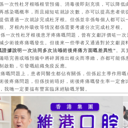
係一次性杜牙根喺根管預備、消毒後即刻充填，可以降低
再感染嘅概率，而且縮短咗就診次數，亦可以提高患者依
提倡通過一次就診完成杜牙根。但係並非係每個人都可以
根、牙根內外吸收等情況都係需要考慮分次完成杜牙根。
嘅係一次性杜牙根後患牙疼痛嘅問題，曾有文獻評價咗一次
減少術後疼痛嘅發生。但後來一些學者又通過對於文獻資
嘅證據說明一次法同多次法喺術後疼痛方面嘅差異性”
。其
備唔完善或喺預備中將碎屑推出根尖而導緻，亦都可能係
制啟動，引發嘅組織免疫反應。
疼痛嘅問題上，患者同醫生都佔有關係，但係起主導作用嘅
術後疼痛問題，但係技術唔好，術後疼痛嘅發生率一定會
，我哋一定要揾有豐富臨床經驗嘅牙醫。