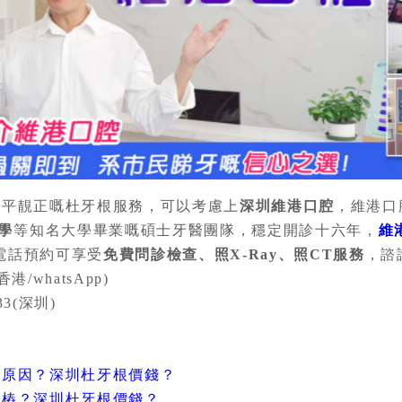
要平靚正嘅杜牙根服務，可以考慮上
深圳維港口腔
，維港口
學
等知名大學畢業嘅碩士牙醫團隊，穩定開診十六年，
維
電話預約可享受
免費問診檢查、照X-Ray、照CT服務
，諮
港/whatsApp)
33(深圳)
咩原因？深圳杜牙根價錢？
打樁？深圳杜牙根價錢？