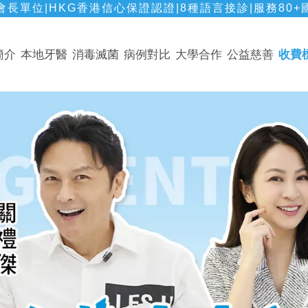
長單位|HKG香港信心保證認證|8種語言接診|服務80+
簡介
本地牙醫
消毒滅菌
病例對比
大學合作
公益慈善
收費