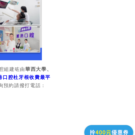
腔組建咗由
華西大學、
港口腔杜牙根收費最平
詢預約請撥打電話：