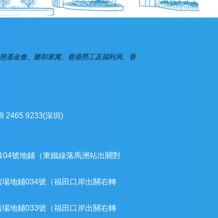
慈基金會、樂和東寓、香港勞工及福利局、香
9 2465 9233(深圳)
104號地鋪（東鐵線落馬洲站出關對
廣場地鋪034號（福田口岸出關右轉
廣場地鋪033號（福田口岸出關右轉