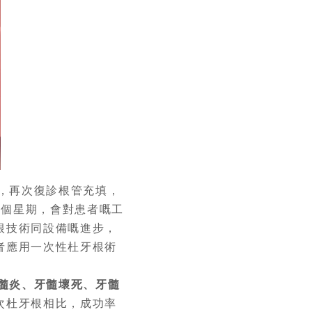
，再次復診根管充填，
4個星期，會對患者嘅工
根技術同設備嘅進步，
者應用一次性杜牙根術
髓炎、牙髓壞死、牙髓
次杜牙根相比，成功率