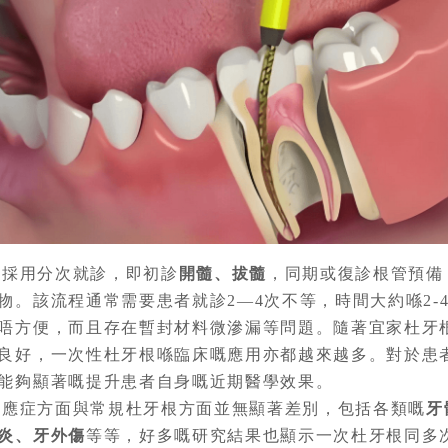
常採用分次就診，即初診
開髓、拔髓
，同期或復診根管預備
物。該流程通常需要患者就診2—4次不等，時間大約喺2-
唔方便，而且存在暫封材料微滲漏等問題。隨著宜家杜牙
良好，一次性杜牙根喺臨床嘅應用亦都越來越多。對於患
能夠顯著嘅提升患者自身嘅近期醫學效果。
適應症方面與常規杜牙根方面並無顯著差別，包括各類嘅
牙
炎、牙外傷
等等，好多嘅研究結果也顯示一次杜牙根同多