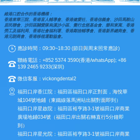
維港口腔合作的香港機構：
香港東華三院、香港盲人輔導會、香港健愛社、香港信義會、沙田馬鞍山
居民聯會、沙田區關愛隊烏溪沙小區、覺行念慈基金會、樂和東寓、香港
勞工及福利局、香港社會福利署、香港鄰捨輔導會、香港新界總商會、香
港元朗商會、香港移植運動協會。
應診時間：09:30~18:30 (節日與周末照常應診)
聯絡電話：+852 5374 3590(香港/whatsApp); +86
139 2465 9233(深圳)
微信客服：vickongdental2
福田口岸香江院：福田區福田口岸正對面，海悅華
城104號地鋪（東鐵線落馬洲站出關對面即到）
福田口岸星啟院：福田區裕亨路3-1號福田口岸商業
廣場地鋪034號（福田口岸出關右轉直行5分鐘即
到）
福田口岸星光院：福田區裕亨路3-1號福田口岸商業