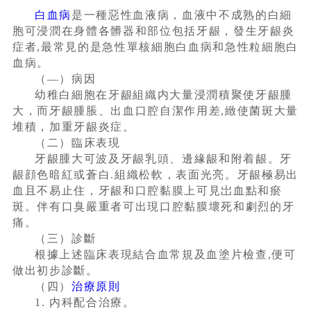
白血病
是一種惡性血液病，血液中不成熟的白細
胞可浸潤在身體各髒器和部位包括牙龈，發生牙龈炎
症者
,最常見的是急性單核細胞白血病和急性粒細胞白
血病。
（—）病因
幼稚白細胞在牙龈組織内大量浸潤積聚使牙龈腫
大，而牙龈腫脹、出血口腔自潔作用差,緻使菌斑大量
堆積，加重牙龈炎症。
（二）臨床表現
牙龈腫大可波及牙龈乳頭、邊緣龈和附着龈。牙
龈顔色暗紅或蒼白.組織松軟，表面光亮。牙龈極易出
血且不易止住，牙龈和口腔黏膜上可見岀血點和瘀
斑。伴有口臭嚴重者可出現口腔黏膜壞死和劇烈的牙
痛。
（三）診斷
根據上述臨床表現結合血常規及血塗片檢查,便可
做出初步診斷。
（四）
治療原則
1
.
内科配合治療。