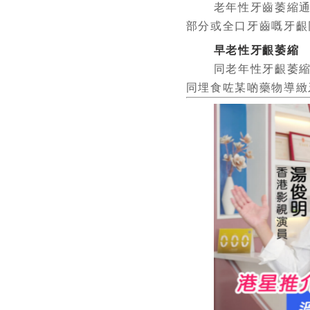
老年性牙齒萎縮
部分或全口牙齒嘅牙齦
早老性牙齦萎縮
同老年性牙齦萎
同埋食咗某啲藥物導緻