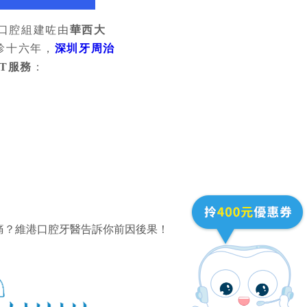
口腔組建咗由
華西大
診十六年，
深圳牙周治
T服務
：
痛？維港口腔牙醫告訴你前因後果！