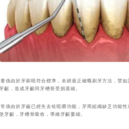
主要係由於牙刷唔符合標準，未經過正確嘅刷牙方法，譬如
牙齦，造成牙齦同牙槽骨受損退縮。
通常係由於牙齒已經失去咗咀嚼功能，牙周組織缺乏功能性
使牙齦，牙槽骨吸收，導緻牙齦萎縮。