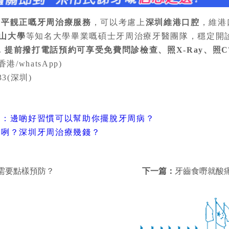
要
平靚正嘅牙周治療服務
，可以考慮上
深圳維港口腔
，維港
山大學
等知名大學畢業嘅碩士牙周治療牙醫團隊，穩定開
，提前撥打電話預約可享受免費問診檢查、照X-Ray、照C
港/whatsApp)
33(深圳)
答：邊啲好習慣可以幫助你擺脫牙周病？
耐咧？深圳牙周治療幾錢？
需要點樣預防？
下一篇：
牙齒食嘢就酸