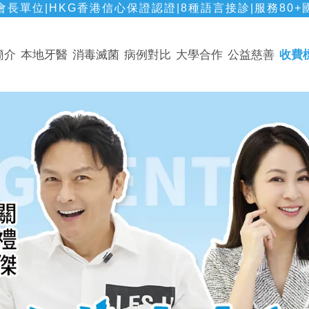
長單位|HKG香港信心保證認證|8種語言接診|服務80+
簡介
本地牙醫
消毒滅菌
病例對比
大學合作
公益慈善
收費