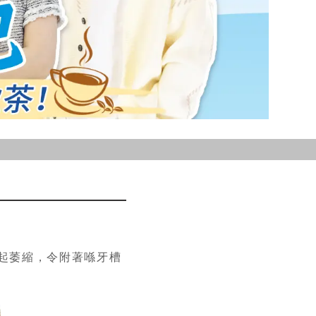
起萎縮，令附著喺牙槽