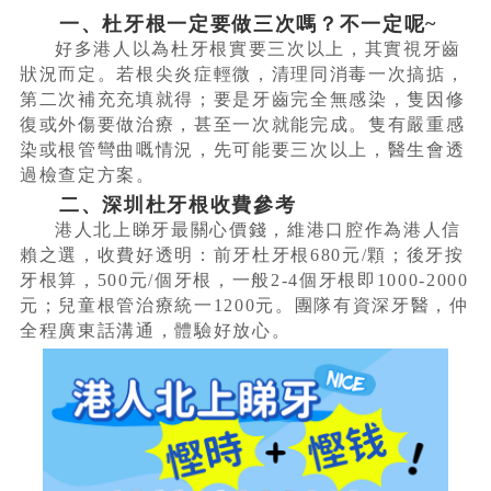
一、杜牙根一定要做三次嗎？不一定呢~
好多港人以為杜牙根實要三次以上，其實視牙齒
狀況而定。若根尖炎症輕微，清理同消毒一次搞掂，
第二次補充充填就得；要是牙齒完全無感染，隻因修
復或外傷要做治療，甚至一次就能完成。隻有嚴重感
染或根管彎曲嘅情況，先可能要三次以上，醫生會透
過檢查定方案。
二、深圳杜牙根收費參考
港人北上睇牙最關心價錢，維港口腔作為港人信
賴之選，收費好透明：前牙杜牙根680元/顆；後牙按
牙根算，500元/個牙根，一般2-4個牙根即1000-2000
元；兒童根管治療統一1200元。團隊有資深牙醫，仲
全程廣東話溝通，體驗好放心。