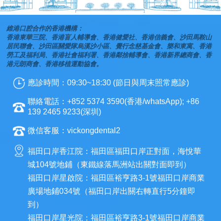
維港口腔合作的香港機構：
香港東華三院、香港盲人輔導會、香港健愛社、香港信義會、沙田馬鞍山
居民聯會、沙田區關愛隊烏溪沙小區、覺行念慈基金會、樂和東寓、香港
勞工及福利局、香港社會福利署、香港鄰捨輔導會、香港新界總商會、香
港元朗商會、香港移植運動協會。
應診時間：09:30~18:30 (節日與周末照常應診)
聯絡電話：+852 5374 3590(香港/whatsApp); +86
139 2465 9233(深圳)
微信客服：vickongdental2
福田口岸香江院：福田區福田口岸正對面，海悅華
城104號地鋪（東鐵線落馬洲站出關對面即到）
福田口岸星啟院：福田區裕亨路3-1號福田口岸商業
廣場地鋪034號（福田口岸出關右轉直行5分鐘即
到）
福田口岸星光院：福田區裕亨路3-1號福田口岸商業