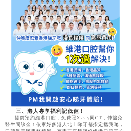
三、港人專享福利記低佢！
提前預約維港口腔，免費照X-ray同CT，仲豁免
醫生問診金！依家好多港人北上睇牙都指定搵我哋，