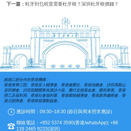
下一篇：
蛀牙到乜程度需要杜牙根？深圳杜牙根價錢？
維港口腔合作的香港機構：
香港東華三院、香港盲人輔導會、香港健愛社、香港信義會、沙田馬鞍山
居民聯會、沙田區關愛隊烏溪沙小區、覺行念慈基金會、樂和東寓、香港
勞工及福利局、香港社會福利署、香港鄰捨輔導會、香港新界總商會、香
港元朗商會、香港移植運動協會。
應診時間：09:30~18:30 (節日與周末照常應診)
聯絡電話：+852 5374 3590(香港/whatsApp); +86
139 2465 9233(深圳)