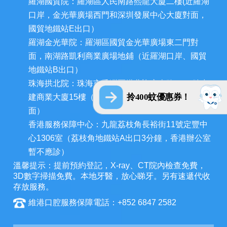
羅湖國貿院：羅湖區人民南路熙龍大廈二樓(近羅湖
口岸，金光華廣場西門和深圳發展中心大廈對面，
國貿地鐵站E出口）
羅湖金光華院：羅湖區國貿金光華廣場東二門對
面，南湖路凱利商業廣場地鋪（近羅湖口岸、國貿
地鐵站B出口）
珠海拱北院：珠海市香洲區拱北迎賓南路1155號中
拎400蚊優惠券！
建商業大廈15樓（近拱北口岸，迎賓百貨廣場對
面）
香港服務保障中心：九龍荔枝角長裕街11號定豐中
心1306室（荔枝角地鐵站A出口3分鐘，香港辦公室
暫不應診）
溫馨提示：提前預約登記，X-ray、CT院內檢查免費，
3D數字掃描免費。本地牙醫，放心睇牙。另有速遞代收
存放服務。
維港口腔服務保障電話：+852 6847 2582