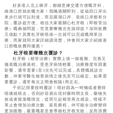
好多港人北上睇牙，都鍾意揀交通方便嘅牙科，
維港口腔就岩曬大家！我哋過關即到，從福田口岸出
來步行就可以到達，而且羅湖口岸、皇崗口岸都有分
院，覆診超方便。相信大家最關心杜牙根（即根管治
療）嘅兩個問題：究竟要嚟幾次先搞得掂？深圳收費
又係點？其實杜牙根唔係一次就可以完成嘅簡單治
療，而家就同大家詳細講清楚，仲會同大家介紹維港
口腔嘅收費同優惠！
杜牙根要嚟幾次覆診？
杜牙根（根管治療）實際上係一個複雜、完善又
徹底嘅治療過程。受患牙病情輕重、治療難度等因素
影響，通常需要1至3次先可以完成，具體嘅就診次
數，仲要等醫生檢查病情之後先至可以確定。如果需
要覆診，通常每次之間會相隔1周左右。
千祈記得要按時覆診！唔好因為一時懶或者覺得
唔痛就唔去，否則好容易出現封藥時間太長，藥物失
效或者脫落嘅情況，從而引起根管再次感染。咁樣不
單止會增加治療次數、延長療程，仲可能令治療變得
更加困難，嚴重嘅甚至會導緻杜牙根失敗，反而浪費