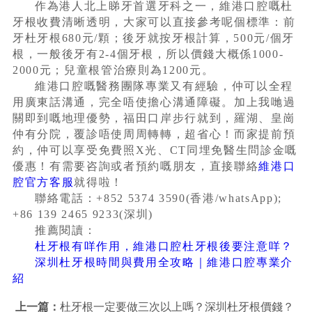
作為港人北上睇牙首選牙科之一，維港口腔嘅杜
牙根收費清晰透明，大家可以直接參考呢個標準：前
牙杜牙根680元/顆；後牙就按牙根計算，500元/個牙
根，一般後牙有2-4個牙根，所以價錢大概係1000-
2000元；兒童根管治療則為1200元。
維港口腔嘅醫務團隊專業又有經驗，仲可以全程
用廣東話溝通，完全唔使擔心溝通障礙。加上我哋過
關即到嘅地理優勢，福田口岸步行就到，羅湖、皇崗
仲有分院，覆診唔使周周轉轉，超省心！而家提前預
約，仲可以享受免費照X光、CT同埋免醫生問診金嘅
優惠！有需要咨詢或者預約嘅朋友，直接聯絡
維港口
腔官方客服
就得啦！
聯絡電話：+852 5374 3590(香港/whatsApp);
+86 139 2465 9233(深圳)
推薦閱讀：
杜牙根有咩作用，維港口腔杜牙根後要注意咩？
深圳杜牙根時間與費用全攻略｜維港口腔專業介
紹
上一篇：
杜牙根一定要做三次以上嗎？深圳杜牙根價錢？