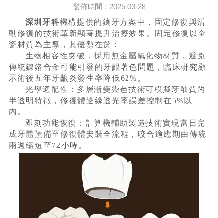
發佈時間：2025-03-28
深圳牙科
機構提供的鑲牙方案中，固定修復與活
動修復的技術革新顯著提升治療效果。固定修復以全
瓷材質為主導，其優勢在於：
生物相容性突破：採用無金屬氧化物材質，避免
傳統鎳鉻合金可能引發的牙齦著色問題，臨床研究顯
示術後五年牙齦炎發生率降低62%。
光學適配性：多層漸變染色技術可模擬牙釉質的
半透明特徵，修復體邊緣透光率誤差控制在5%以
內。
即刻功能恢復：計算機輔助製造技術實現當日完
成牙體預備至修復體安裝全流程，咬合適應期由傳統
兩週縮短至72小時。