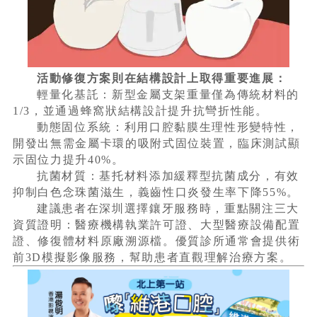
活動修復方案則在結構設計上取得重要進展：
輕量化基託：新型金屬支架重量僅為傳統材料的
1/3，並通過蜂窩狀結構設計提升抗彎折性能。
動態固位系統：利用口腔黏膜生理性形變特性，
開發出無需金屬卡環的吸附式固位裝置，臨床測試顯
示固位力提升40%。
抗菌材質：基托材料添加緩釋型抗菌成分，有效
抑制白色念珠菌滋生，義齒性口炎發生率下降55%。
建議患者在深圳選擇鑲牙服務時，重點關注三大
資質證明：醫療機構執業許可證、大型醫療設備配置
證、修復體材料原廠溯源檔。優質診所通常會提供術
前3D模擬影像服務，幫助患者直觀理解治療方案。