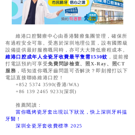
維港口腔醫療中心由香港醫療集團管理，確保所
有過程安全可靠。受惠於深圳地理位置，設有國際級
設備提供最好服務嘅同時，亦可大大降低療程成本。
維港口腔成年人全瓷牙收費最平隻需1530蚊
，提前撥
打電話預約可享受
免費問診檢查、照X-Ray、照CT
服務
，唔知道你嘅牙齒問題可否解決？即刻撥打以下
電話直接聯絡維港口腔！
+852 5374 3590(香港/WA)
+86 139 2465 9233(深圳)
推薦閱讀：
當你嘅烤瓷牙套出現以下狀況，快上深圳牙科揾
牙醫！
深圳全瓷牙套收費標準 2025