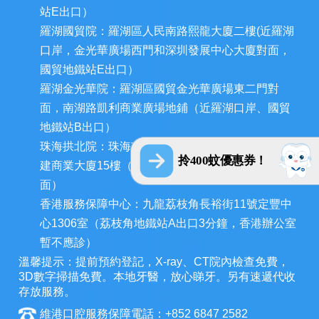
站E出口）
羅湖國貿院：羅湖區人民南路熙龍大廈二樓(近羅湖
口岸，金光華廣場西門和深圳發展中心大廈對面，
國貿地鐵站E出口）
羅湖金光華院：羅湖區國貿金光華廣場東二門對
面，南湖路凱利商業廣場地鋪（近羅湖口岸、國貿
地鐵站B出口）
珠海拱北院：珠海市香洲區拱北迎賓南路1155號中
拎400蚊優惠券！
建商業大廈15樓（近拱北口岸，迎賓百貨廣場對
面）
香港服務保障中心：九龍荔枝角長裕街11號定豐中
心1306室（荔枝角地鐵站A出口3分鐘，香港辦公室
暫不應診）
溫馨提示：提前預約登記，X-ray、CT院內檢查免費，
3D數字掃描免費。本地牙醫，放心睇牙。另有速遞代收
存放服務。
維港口腔服務保障電話：+852 6847 2582