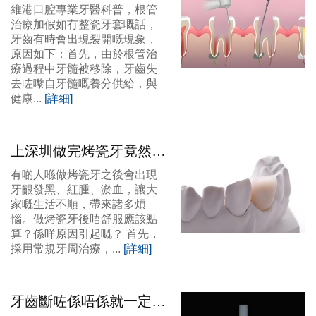
咗點算？維港口腔福田口
維港口腔專業牙醫科普，根管
岸分院杜牙根幾錢？
治療加假如冇整瓷牙套嘅話，
牙齒有時會出現裂開嘅現象，
原因如下：首先，由於根管治
療過程中牙髓被移除，牙齒失
去咗嚟自牙髓嘅養分供給，與
健康...
[詳細]
上深圳做完烤瓷牙竟然唔
舒服係咩原因？深圳瓷牙
有啲人喺做烤瓷牙之後會出現
套好介紹
牙齦發黑、紅腫、淤血，讓大
家嘅生活不順，帶來諸多煩
惱。做烤瓷牙後唔舒服應該點
算？係咩原因引起嘅？ 首先，
採用常規牙周治療，...
[詳細]
牙齒斷咗係唔係就一定要