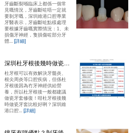
剝牙？維港口腔杜牙根幾
牙齒斷裂喺臨床上都係一個常
錢？
見嘅情況，牙齒斷咗唔一定就
要剝牙嘅，深圳維港口腔專業
牙醫表示，牙齒斷咗點樣處理
要根據牙齒嘅實際情況：1、未
損傷牙神經，隻損傷咗部分牙
體...
[詳細]
深圳杜牙根後幾時做瓷牙
套比較好？深圳杜牙根加
杜牙根可以有效解決牙髓炎、
瓷牙套幾錢？
根尖周炎等口腔疾病，但係杜
牙根後因為冇牙神經供給營
養，所以杜牙根後一般都建議
做瓷牙套修復！咁杜牙根後幾
時做瓷牙套比較好咧？深圳維
港口腔...
[詳細]
鑲牙有咩優點？剝牙後幾