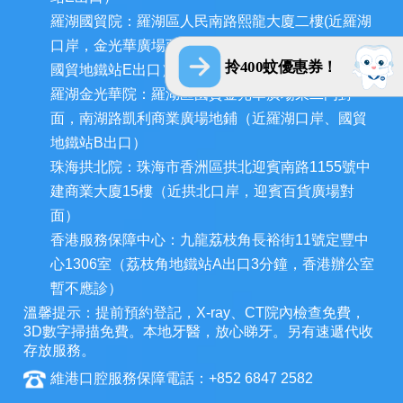
羅湖國貿院：羅湖區人民南路熙龍大廈二樓(近羅湖
口岸，金光華廣場西門和深圳發展中心大廈對面，
拎400蚊優惠券！
國貿地鐵站E出口）
羅湖金光華院：羅湖區國貿金光華廣場東二門對
面，南湖路凱利商業廣場地鋪（近羅湖口岸、國貿
地鐵站B出口）
珠海拱北院：珠海市香洲區拱北迎賓南路1155號中
建商業大廈15樓（近拱北口岸，迎賓百貨廣場對
面）
香港服務保障中心：九龍荔枝角長裕街11號定豐中
心1306室（荔枝角地鐵站A出口3分鐘，香港辦公室
暫不應診）
溫馨提示：提前預約登記，X-ray、CT院內檢查免費，
3D數字掃描免費。本地牙醫，放心睇牙。另有速遞代收
存放服務。
維港口腔服務保障電話：+852 6847 2582