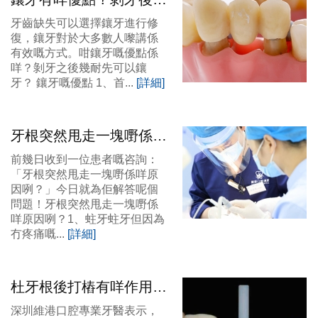
長時間可以鑲牙？深圳睇
牙齒缺失可以選擇鑲牙進行修
牙介紹
復，鑲牙對於大多數人嚟講係
有效嘅方式。咁鑲牙嘅優點係
咩？剝牙之後幾耐先可以鑲
牙？ 鑲牙嘅優點 1、首...
[詳細]
牙根突然甩走一塊嘢係咩
原因咧？深圳睇牙邊間
前幾日收到一位患者嘅咨詢：
好？
「牙根突然甩走一塊嘢係咩原
因咧？」今日就為佢解答呢個
問題！牙根突然甩走一塊嘢係
咩原因咧？1、蛀牙蛀牙但因為
冇疼痛嘅...
[詳細]
杜牙根後打樁有咩作用
咧？深圳杜牙根打樁加牙
深圳維港口腔專業牙醫表示，