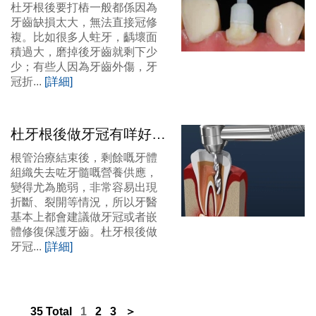
冠幾錢？
杜牙根後要打樁一般都係因為
牙齒缺損太大，無法直接冠修
複。比如很多人蛀牙，齲壞面
積過大，磨掉後牙齒就剩下少
少；有些人因為牙齒外傷，牙
冠折...
[詳細]
杜牙根後做牙冠有咩好處
咧？維港口腔杜牙根加牙
根管治療結束後，剩餘嘅牙體
冠幾錢？
組織失去咗牙髓嘅營養供應，
變得尤為脆弱，非常容易出現
折斷、裂開等情況，所以牙醫
基本上都會建議做牙冠或者嵌
體修復保護牙齒。杜牙根後做
牙冠...
[詳細]
35 Total
1
2
3
＞