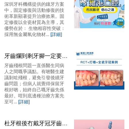
固定修復與活動修復的科
深圳牙科機構提供的鑲牙方案
學選擇
中，固定修復與活動修復的技
術革新顯著提升治療效果。固
定修復以全瓷材質為主導，其
優勢在於： 生物相容性突破：
採用無金屬氧化物材...
[詳細]
牙齒爛到剩牙腳一定要剝
牙？維港口腔杜牙根+打
牙齒殘根問題一直係醫生同病
牙樁係咩？殘根去留全解
人之間嘅爭議點。有啲醫生建
議剝咗殘根，避免引發後續牙
析！
齒問題；但病人就覺得保留牙
根好啲，始終自己嘅牙齒先係
最好。咁到底邊種治療方案先
至可...
[詳細]
杜牙根後冇戴牙冠牙齒裂