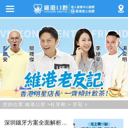
您的位置:
維港口腔
>
杜牙根
>
牙冠
>
深圳鑲牙方案全面解析：