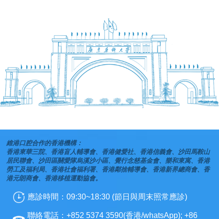
維港口腔合作的香港機構：
香港東華三院、香港盲人輔導會、香港健愛社、香港信義會、沙田馬鞍山
居民聯會、沙田區關愛隊烏溪沙小區、覺行念慈基金會、樂和東寓、香港
勞工及福利局、香港社會福利署、香港鄰捨輔導會、香港新界總商會、香
港元朗商會、香港移植運動協會。
應診時間：09:30~18:30 (節日與周末照常應診)
聯絡電話：+852 5374 3590(香港/whatsApp); +86