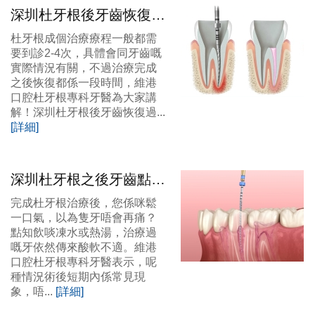
深圳杜牙根後牙齒恢復過
程係點樣嘅咧？維港口腔
杜牙根成個治療療程一般都需
杜牙根收費標準
要到診2-4次，具體會同牙齒嘅
實際情況有關，不過治療完成
之後恢復都係一段時間，維港
口腔杜牙根專科牙醫為大家講
解！深圳杜牙根後牙齒恢復過...
[詳細]
深圳杜牙根之後牙齒點解
都會酸痛？係正常嘅嗎？
完成杜牙根治療後，您係咪鬆
維港口腔整牙點樣？
一口氣，以為隻牙唔會再痛？
點知飲啖凍水或熱湯，治療過
嘅牙依然傳來酸軟不適。維港
口腔杜牙根專科牙醫表示，呢
種情況術後短期內係常見現
象，唔...
[詳細]