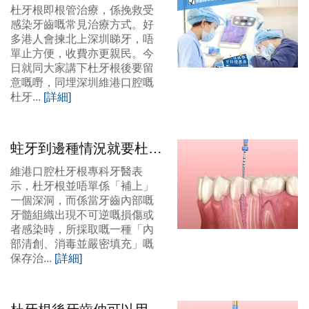
杜牙根收費參考（港人北
杜牙根即根管治療，係挽救受
上必看）
感染牙齒嘅常見治療方式。好
多港人會揀北上深圳睇牙，唔
單止方便，收費亦更親民。今
日就同大家講下杜牙根後要留
意嘅嘢，同埋深圳維港口腔嘅
杜牙...
[詳細]
蛀牙到邊種情況就要杜牙
根咧？福田杜牙根加瓷牙
維港口腔杜牙根專科牙醫表
套幾錢？
示，杜牙根並唔單係「補上」
一個深洞，而係當牙齒內部嘅
牙髓組織出現不可逆嘅損傷或
者感染時，所採取嘅一種「內
部清創、消毒並嚴密填充」嘅
保存治...
[詳細]