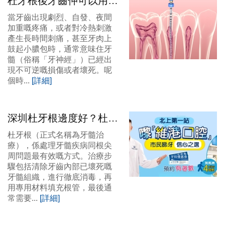
杜牙根後牙齒仲可以用幾
多年？羅湖杜牙根幾錢？
當牙齒出現劇烈、自發、夜間
邊間好？
加重嘅疼痛，或者對冷熱刺激
產生長時間刺痛，甚至牙肉上
鼓起小膿包時，通常意味住牙
髓（俗稱「牙神經」）已經出
現不可逆嘅損傷或者壞死。呢
個時...
[詳細]
深圳杜牙根邊度好？杜牙
根後點解必須做牙冠？維
杜牙根（正式名稱為牙髓治
港口腔話你知！
療），係處理牙髓疾病同根尖
周問題最有效嘅方式。治療步
驟包括清除牙齒內部已壞死嘅
牙髓組織，進行徹底消毒，再
用專用材料填充根管，最後通
常需要...
[詳細]