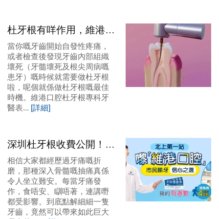
杜牙根有咩作用，維港口
腔杜牙根後要注意咩？
當你嘅牙齒開始自發性疼痛，
或者檢查後發現牙齒內部組織
壞死（牙髓壞死及根尖周病嘅
患牙）嘅時候就需要做杜牙根
啦，呢個就係做杜牙根嘅最佳
時機。維港口腔杜牙根專科牙
醫表...
[詳細]
深圳杜牙根收費公開！維
港口腔專業根管治療首選
相信大家都經歷過牙痛嘅折
磨，那種深入骨髓嘅抽痛真係
令人坐立難安。每當牙痛發
作，食唔安、瞓唔著，連講嘢
都受影響。到底點解細細一隻
牙齒，竟然可以帶來如此巨大