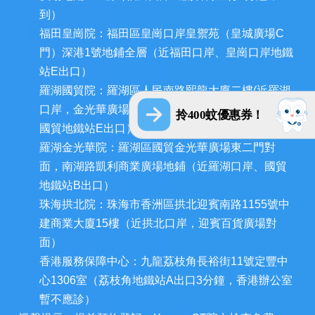
到）
福田皇崗院：福田區皇崗口岸皇禦苑（皇城廣場C
門）深港1號地鋪全層（近福田口岸、皇崗口岸地鐵
站E出口）
羅湖國貿院：羅湖區人民南路熙龍大廈二樓(近羅湖
口岸，金光華廣場西門和深圳發展中心大廈對面，
拎400蚊優惠券！
國貿地鐵站E出口）
羅湖金光華院：羅湖區國貿金光華廣場東二門對
面，南湖路凱利商業廣場地鋪（近羅湖口岸、國貿
地鐵站B出口）
珠海拱北院：珠海市香洲區拱北迎賓南路1155號中
建商業大廈15樓（近拱北口岸，迎賓百貨廣場對
面）
香港服務保障中心：九龍荔枝角長裕街11號定豐中
心1306室（荔枝角地鐵站A出口3分鐘，香港辦公室
暫不應診）