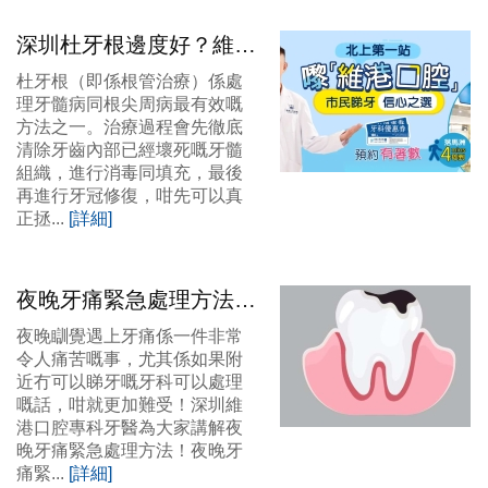
深圳杜牙根邊度好？維港
口腔專業根管治療，杜牙
杜牙根（即係根管治療）係處
根後必做牙冠全面解析！
理牙髓病同根尖周病最有效嘅
方法之一。治療過程會先徹底
清除牙齒內部已經壞死嘅牙髓
組織，進行消毒同填充，最後
再進行牙冠修復，咁先可以真
正拯...
[詳細]
夜晚牙痛緊急處理方法？
深圳牙痛治療牙科首選邊
夜晚瞓覺遇上牙痛係一件非常
間？
令人痛苦嘅事，尤其係如果附
近冇可以睇牙嘅牙科可以處理
嘅話，咁就更加難受！深圳維
港口腔專科牙醫為大家講解夜
晚牙痛緊急處理方法！夜晚牙
痛緊...
[詳細]