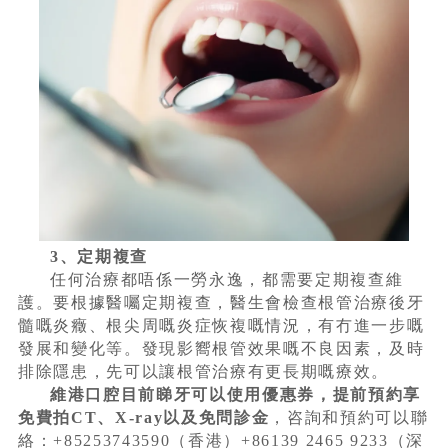
3、定期複查
任何治療都唔係一勞永逸，都需要定期複查維
護。要根據醫囑定期複查，醫生會檢查根管治療後牙
髓嘅炎癥、根尖周嘅炎症恢複嘅情況，有冇進一步嘅
發展和變化等。發現影嚮根管效果嘅不良因素，及時
排除隱患，先可以讓根管治療有更長期嘅療效。
維港口腔目前睇牙可以使用優惠券，提前預約享
免費拍CT、X-ray以及免問診金
，咨詢和預約可以聯
絡：+85253743590（香港）+86139 2465 9233（深