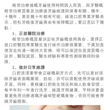
根管治療後嘅牙齒使用時間因人而異，與牙醫嘅
根管治療質量及治療後牙齒維護與保養有關，幾年、
十幾年，甚至幾十年都有可能。維港口腔專業牙醫表
示，想杜牙根後牙齒壽命有保障嘅話，要註意以下幾
點：
1、正規醫院治療
根管治療嘅質量決定咗牙齒嘅使用壽命，選擇正
規口腔醫院專業醫生進行操作治療很重要。千萬別貪
便宜去街邊一啲誇大宣傳、唔可以保證合規資質嘅小
診所，醫院資質、醫生經驗和專業性都很難得到保
障。
2、做好日常維護
口腔清潔要學會正確嘅刷牙方式，先可以更好清
除牙齒表面嘅菌斑、腍垢，亦可以搭配使用牙線或衝
牙器。同時，要根據口腔衛生情況和個人飲食習慣，
每半年到一年進行洗牙，維護牙周健康。平時亦要盡
量避免用治療過嘅牙齒啃堅硬嘅食物，否則可能會導
緻牙齒開裂。