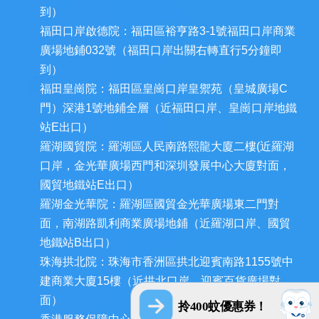
到）
福田口岸啟德院：福田區裕亨路3-1號福田口岸商業
廣場地鋪032號（福田口岸出關右轉直行5分鐘即
到）
福田皇崗院：福田區皇崗口岸皇禦苑（皇城廣場C
門）深港1號地鋪全層（近福田口岸、皇崗口岸地鐵
站E出口）
羅湖國貿院：羅湖區人民南路熙龍大廈二樓(近羅湖
口岸，金光華廣場西門和深圳發展中心大廈對面，
國貿地鐵站E出口）
羅湖金光華院：羅湖區國貿金光華廣場東二門對
面，南湖路凱利商業廣場地鋪（近羅湖口岸、國貿
地鐵站B出口）
珠海拱北院：珠海市香洲區拱北迎賓南路1155號中
建商業大廈15樓（近拱北口岸，迎賓百貨廣場對
面）
拎400蚊優惠券！