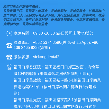
維港口腔合作的香港機構：
香港東華三院、香港盲人輔導會、香港健愛社、香港信義會、沙田馬鞍山
居民聯會、沙田區關愛隊烏溪沙小區、覺行念慈基金會、樂和東寓、香港
勞工及福利局、香港社會福利署、香港鄰捨輔導會、香港新界總商會、香
港元朗商會、香港移植運動協會。
應診時間：09:30~18:30 (節日與周末照常應診)
聯絡電話：+852 5374 3590(香港/whatsApp); +86
139 2465 9233(深圳)
微信客服：vickongdental2
福田口岸香江院：福田區福田口岸正對面，海悅華
城104號地鋪（東鐵線落馬洲站出關對面即到）
福田口岸星啟院：福田區裕亨路3-1號福田口岸商業
廣場地鋪034號（福田口岸出關右轉直行5分鐘即
到）
福田口岸星光院：福田區裕亨路3-1號福田口岸商業
廣場地鋪033號（福田口岸出關右轉直行5分鐘即