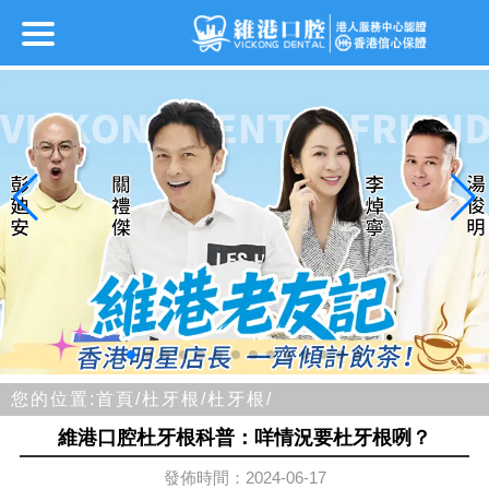
您的位置:
首頁/
杜牙根/
杜牙根/
維港口腔杜牙根科普：咩情況要杜牙根咧？
發佈時間：2024-06-17