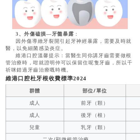
3、外傷磕損—牙髓暴露
：
因外傷導緻牙裂開引起牙神經暴露，需要及時就
醫，以免細菌感染炎症。
維港口腔溫馨提示：當醫生同你講牙齒需要做根
管治療時，咁就證明仲可以保留住呢隻牙齒，所以千
祈咪錯過牙齒治療嘅時機。
維港口腔杜牙根收費標準2024
群體
部位/單位
成人
前牙（顆）
成人
後牙（根）
兒童
乳牙（顆）
二次/顯微根管治療