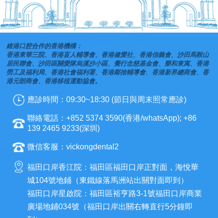
維港口腔合作的香港機構：
香港東華三院、香港盲人輔導會、香港健愛社、香港信義會、沙田馬鞍山
居民聯會、沙田區關愛隊烏溪沙小區、覺行念慈基金會、樂和東寓、香港
勞工及福利局、香港社會福利署、香港鄰捨輔導會、香港新界總商會、香
港元朗商會、香港移植運動協會。
應診時間：09:30~18:30 (節日與周末照常應診)
聯絡電話：+852 5374 3590(香港/whatsApp); +86
139 2465 9233(深圳)
微信客服：vickongdental2
福田口岸香江院：福田區福田口岸正對面，海悅華
城104號地鋪（東鐵線落馬洲站出關對面即到）
福田口岸星啟院：福田區裕亨路3-1號福田口岸商業
廣場地鋪034號（福田口岸出關右轉直行5分鐘即