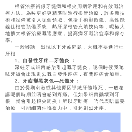
根管治療術係牙髓病和根尖周病常用和有效嘅治
療方法。為咗更好更精準咁進行根管治療，許多新技
術和設備被引入呢個領域，包括手術顯微鏡、高性能
鎳鈦根管預備系統、熱牙膠根管充填技術等，呢極大
地擴大根管治療嘅適應症，提高病牙嘅治愈率和保存
率。
一般嚟話，出現以下牙齒問題，大概率要進行杜
牙根：
1、自發性牙疼—牙髓炎 ：
深蛀牙或細菌感染引起嘅牙髓炎，呢個時候我哋
嘅牙齒會出現劇烈嘅自發性疼痛，夜間疼痛會加重。
2、牙齒變黑灰色—死髓牙：
由於長期刺激或其他原因導緻牙髓壞死，一般嚟
講呢個時期並唔會感到疼痛。但如果細菌齲壞到牙
根，就會引起根尖周炎！所以牙唔疼，唔代表唔需要
治療，可能細菌仲喺蓄力中，引起劇烈牙疼。