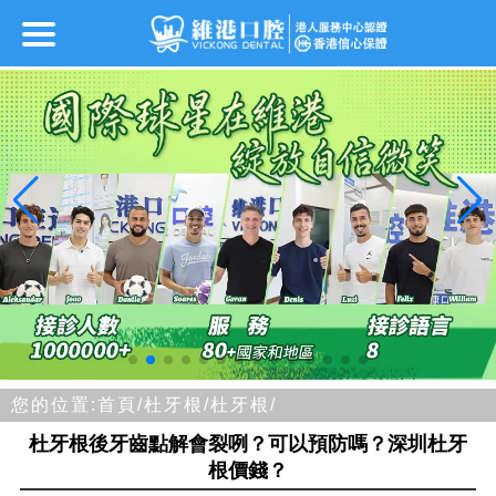
您的位置:
首頁/
杜牙根/
杜牙根/
杜牙根後牙齒點解會裂咧？可以預防嗎？深圳杜牙
根價錢？