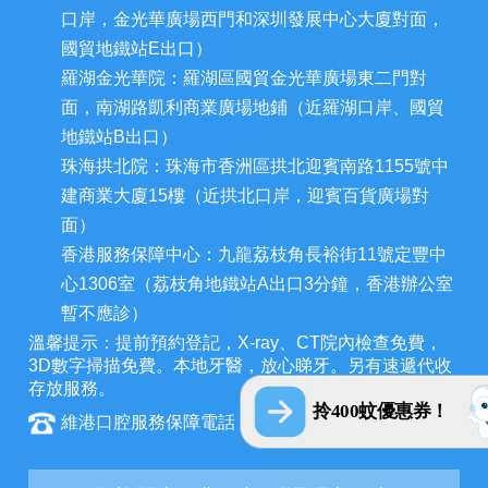
口岸，金光華廣場西門和深圳發展中心大廈對面，
國貿地鐵站E出口）
羅湖金光華院：羅湖區國貿金光華廣場東二門對
面，南湖路凱利商業廣場地鋪（近羅湖口岸、國貿
地鐵站B出口）
珠海拱北院：珠海市香洲區拱北迎賓南路1155號中
建商業大廈15樓（近拱北口岸，迎賓百貨廣場對
面）
香港服務保障中心：九龍荔枝角長裕街11號定豐中
心1306室（荔枝角地鐵站A出口3分鐘，香港辦公室
暫不應診）
溫馨提示：提前預約登記，X-ray、CT院內檢查免費，
3D數字掃描免費。本地牙醫，放心睇牙。另有速遞代收
存放服務。
拎400蚊優惠券！
維港口腔服務保障電話：+852 6847 2582