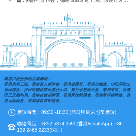
下一篇：
點解杜牙根後，都建議戴牙冠？深圳邊度杜牙根好？
維港口腔合作的香港機構：
香港東華三院、香港盲人輔導會、香港健愛社、香港信義會、沙田馬鞍山
居民聯會、沙田區關愛隊烏溪沙小區、覺行念慈基金會、樂和東寓、香港
勞工及福利局、香港社會福利署、香港鄰捨輔導會、香港新界總商會、香
港元朗商會、香港移植運動協會。
應診時間：09:30~18:30 (節日與周末照常應診)
聯絡電話：+852 5374 3590(香港/whatsApp); +86
139 2465 9233(深圳)