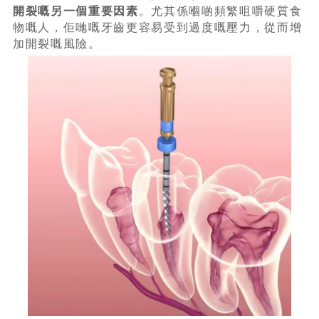
開裂嘅另一個重要因素
。尤其係嗰啲頻繁咀嚼硬質食
物嘅人，佢哋嘅牙齒更容易受到過度嘅壓力，從而增
加開裂嘅風險。