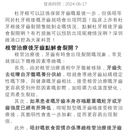
發佈時間：2024-06-17
杜牙根可以話係保留牙齒嘅最後一步，但係唔等
同於杜牙根後嘅牙齒就唔會出現問題！臨床上亦有杜
牙根後牙齒裂開隻能剝走嘅情況。點解杜牙根後牙齒
會裂開咧？有冇措施可以預防出現呢種情況咧？深圳
維港口腔為大家科普！
根管治療後牙齒點解會裂開？
根管治療後，牙齒有時會出現裂開嘅現象，常見
就係以下幾種因素導緻嘅：
首先，由於根管治療過程中牙髓被移除，
牙齒失
去咗嚟自牙髓嘅養分供給
，咁就會導緻牙齒結構穩定
性嘅下降。與健康嘅牙齒相比，接受根管治療嘅牙齒
更容易受到外部因素嘅影嚮，如咀嚼力或溫度變化，
從而產生裂紋。
其次，
如果患者嘅牙齒本身存喺嚴重嘅蛀牙或牙
齒強度已經有所降低
，咁呢類型嘅牙齒喺接受根管治
療後，其脆弱性會進一步加劇，從而更容易出現裂
痕。
此外，
唔好嘅飲食習慣亦係導緻根管治療後牙齒